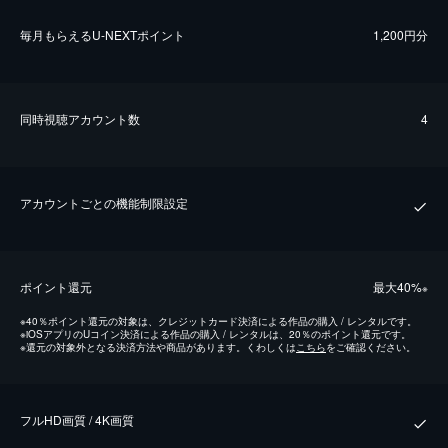
毎⽉もらえるU-NEXTポイント
1,200円分
同時視聴アカウント数
4
アカウントごとの機能制限設定
ポイント還元
最⼤40%
※
※
40％ポイント還元の対象は、クレジットカード決済による作品の購入 / レンタルです。
※
iOSアプリのUコイン決済による作品の購入 / レンタルは、20％のポイント還元です。
※
還元の対象外となる決済方法や商品があります。くわしくは
こちら
をご確認ください。
フルHD画質 / 4K画質