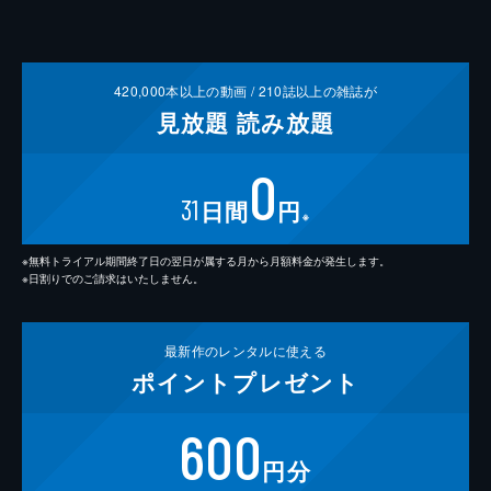
420,000
本以上の動画 /
210
誌以上の雑誌が
見放題
読み放題
0
31
日間
円
※
※無料トライアル期間終了日の翌日が属する月から月額料金が発生します。
※日割りでのご請求はいたしません。
最新作の
レンタルに使える
ポイント
プレゼント
600
円分