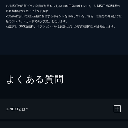
※U-NEXTの月額プラン会員が毎月もらえる1,200円分のポイントを、U-NEXT MOBILEの
月額基本料の支払いに充てた場合。
※決済時において支払金額に相当するポイントを保有していない場合、差額分の料金はご登
録のクレジットカードでのお支払いとなります。
※通話料、SMS通信料、オプション（かけ放題など）の月額利用料は別途発生します。
よくある質問
U-NEXTとは？