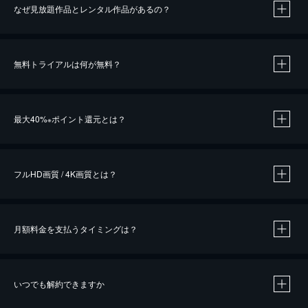
なぜ見放題作品とレンタル作品があるの？
無料トライアルは何が無料？
※
最大40%
ポイント還元とは？
※
※
作品によって必要なポイントが異なります。
フルHD画質 / 4K画質とは？
月額料金を支払うタイミングは？
※
40％ポイント還元の対象は、クレジットカード決済による作品の購入 / レンタルです。
※
iOSアプリのUコイン決済による作品の購入 / レンタルは、20％のポイント還元です。
※
還元の対象外となる決済方法や商品があります。くわしくは
こちら
をご確認ください。
いつでも解約できますか