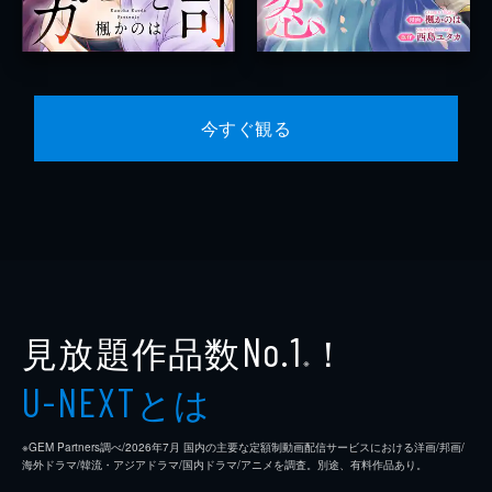
今すぐ観る
見放題作品数
！
No.1
※
とは
U-NEXT
※GEM Partners調べ/2026年7⽉ 国内の主要な定額制動画配信サービスにおける洋画/邦画/
海外ドラマ/韓流・アジアドラマ/国内ドラマ/アニメを調査。別途、有料作品あり。