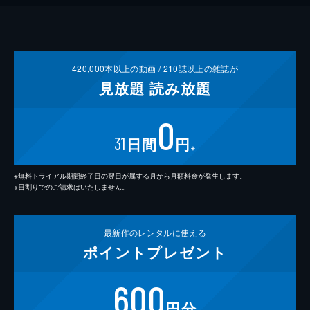
420,000
本以上の動画 /
210
誌以上の雑誌が
見放題
読み放題
0
31
日間
円
※
※無料トライアル期間終了日の翌日が属する月から月額料金が発生します。
※日割りでのご請求はいたしません。
最新作の
レンタルに使える
ポイント
プレゼント
600
円分