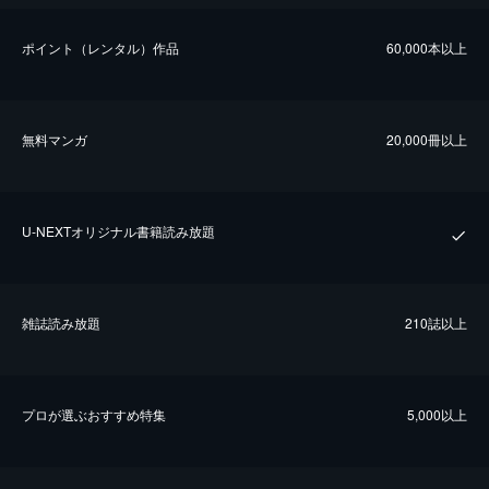
ポイント（レンタル）作品
60,000本以上
無料マンガ
20,000冊以上
U-NEXTオリジナル書籍読み放題
雑誌読み放題
210誌以上
プロが選ぶおすすめ特集
5,000以上