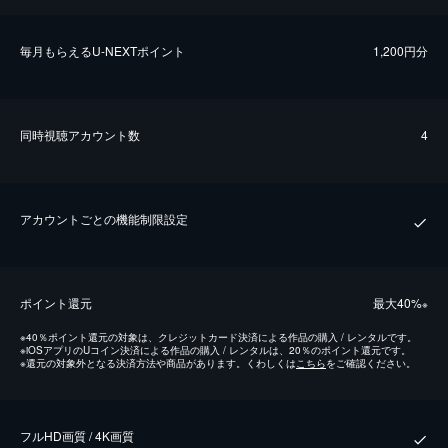
毎⽉もらえるU-NEXTポイント
1,200円分
同時視聴アカウント数
4
アカウントごとの機能制限設定
ポイント還元
最⼤40%
※
※
40％ポイント還元の対象は、クレジットカード決済による作品の購入 / レンタルです。
※
iOSアプリのUコイン決済による作品の購入 / レンタルは、20％のポイント還元です。
※
還元の対象外となる決済方法や商品があります。くわしくは
こちら
をご確認ください。
フルHD画質 / 4K画質