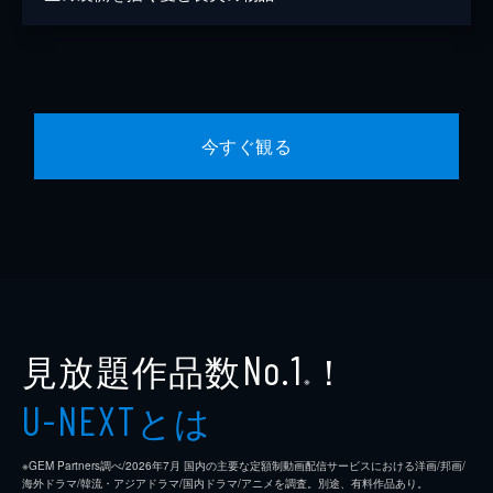
今すぐ観る
見放題作品数
！
No.1
※
とは
U-NEXT
※GEM Partners調べ/2026年7⽉ 国内の主要な定額制動画配信サービスにおける洋画/邦画/
海外ドラマ/韓流・アジアドラマ/国内ドラマ/アニメを調査。別途、有料作品あり。