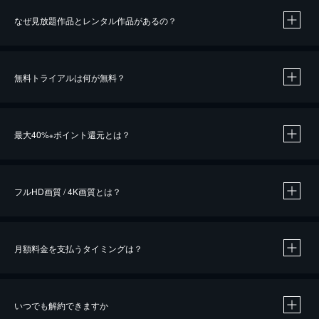
なぜ見放題作品とレンタル作品があるの？
無料トライアルは何が無料？
※
最大40%
ポイント還元とは？
※
※
作品によって必要なポイントが異なります。
フルHD画質 / 4K画質とは？
月額料金を支払うタイミングは？
※
40％ポイント還元の対象は、クレジットカード決済による作品の購入 / レンタルです。
※
iOSアプリのUコイン決済による作品の購入 / レンタルは、20％のポイント還元です。
※
還元の対象外となる決済方法や商品があります。くわしくは
こちら
をご確認ください。
いつでも解約できますか