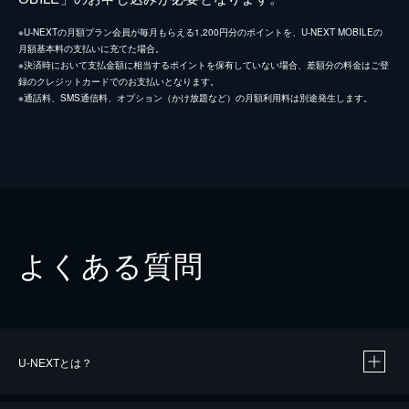
※U-NEXTの月額プラン会員が毎月もらえる1,200円分のポイントを、U-NEXT MOBILEの
月額基本料の支払いに充てた場合。
※決済時において支払金額に相当するポイントを保有していない場合、差額分の料金はご登
録のクレジットカードでのお支払いとなります。
※通話料、SMS通信料、オプション（かけ放題など）の月額利用料は別途発生します。
よくある質問
U-NEXTとは？