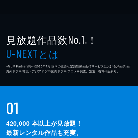
見放題作品数
！
No.1
※
とは
U-NEXT
※GEM Partners調べ/2026年7⽉ 国内の主要な定額制動画配信サービスにおける洋画/邦画/
海外ドラマ/韓流・アジアドラマ/国内ドラマ/アニメを調査。別途、有料作品あり。
01
420,000
本以上が見放題！
最新レンタル作品も充実。