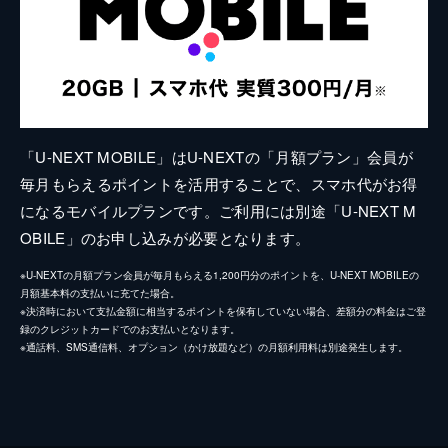
「U-NEXT MOBILE」はU-NEXTの「月額プラン」会員が
毎月もらえるポイントを活用することで、スマホ代がお得
になるモバイルプランです。ご利用には別途「U-NEXT M
OBILE」のお申し込みが必要となります。
※U-NEXTの月額プラン会員が毎月もらえる1,200円分のポイントを、U-NEXT MOBILEの
月額基本料の支払いに充てた場合。
※決済時において支払金額に相当するポイントを保有していない場合、差額分の料金はご登
録のクレジットカードでのお支払いとなります。
※通話料、SMS通信料、オプション（かけ放題など）の月額利用料は別途発生します。