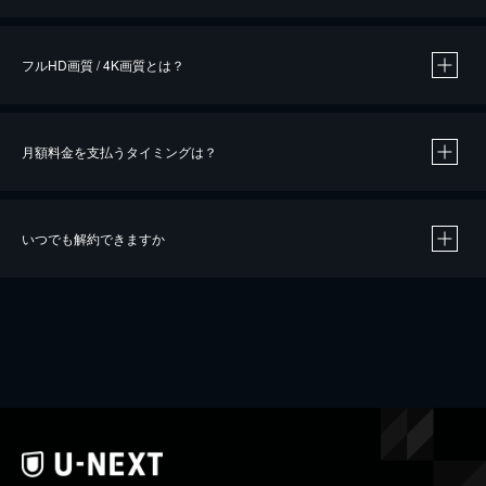
※
作品によって必要なポイントが異なります。
フルHD画質 / 4K画質とは？
月額料金を支払うタイミングは？
※
40％ポイント還元の対象は、クレジットカード決済による作品の購入 / レンタルです。
※
iOSアプリのUコイン決済による作品の購入 / レンタルは、20％のポイント還元です。
※
還元の対象外となる決済方法や商品があります。くわしくは
こちら
をご確認ください。
いつでも解約できますか
こちら