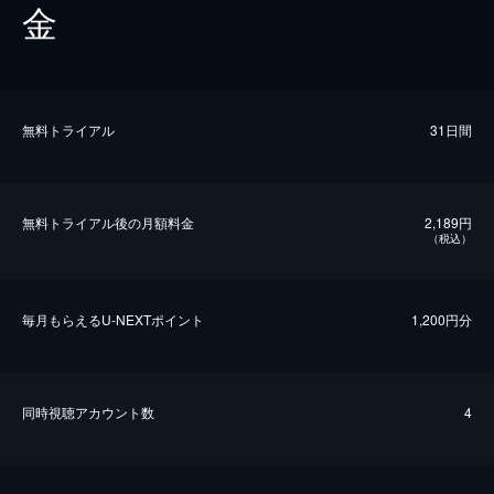
金
無料トライアル
31日間
無料トライアル後の⽉額料金
2,189円
（税込）
毎⽉もらえるU-NEXTポイント
1,200円分
同時視聴アカウント数
4