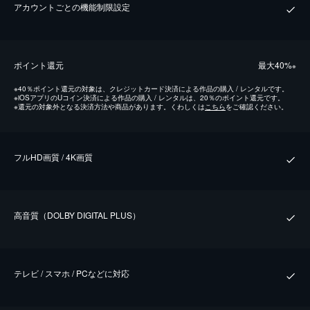
アカウントごとの機能制限設定
ポイント還元
最⼤40%
※
※
40％ポイント還元の対象は、クレジットカード決済による作品の購入 / レンタルです。
※
iOSアプリのUコイン決済による作品の購入 / レンタルは、20％のポイント還元です。
※
還元の対象外となる決済方法や商品があります。くわしくは
こちら
をご確認ください。
フルHD画質 / 4K画質
⾼⾳質（DOLBY DIGITAL PLUS）
テレビ / スマホ / PCなどに対応