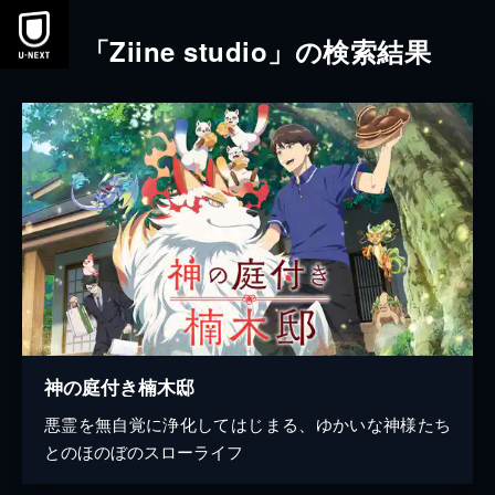
本文へスキップ
「Ziine studio」の検索結果
神の庭付き楠木邸
悪霊を無自覚に浄化してはじまる、ゆかいな神様たち
とのほのぼのスローライフ