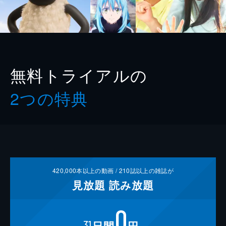
無料トライアルの
2つの特典
420,000
本以上の動画 /
210
誌以上の雑誌が
見放題
読み放題
0
31
日間
円