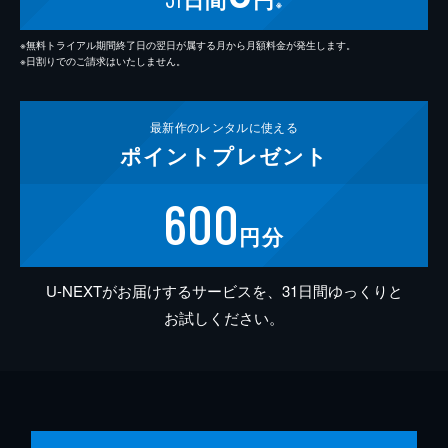
※
※無料トライアル期間終了日の翌日が属する月から月額料金が発生します。
※日割りでのご請求はいたしません。
最新作の
レンタルに使える
ポイント
プレゼント
600
円分
U-NEXTがお届けするサービスを、31日間ゆっくりと
お試しください。