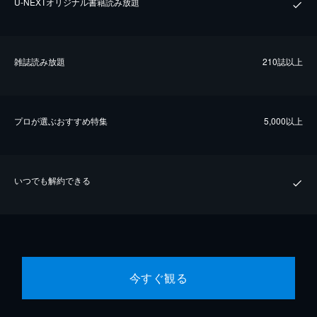
U-NEXTオリジナル書籍読み放題
雑誌読み放題
210誌以上
プロが選ぶおすすめ特集
5,000以上
いつでも解約できる
今すぐ観る