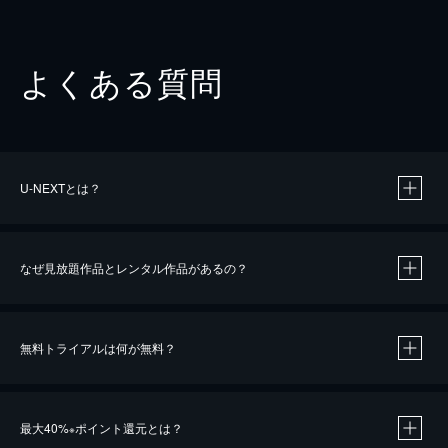
よくある質問
U-NEXTとは？
なぜ見放題作品とレンタル作品があるの？
無料トライアルは何が無料？
※
最大40%
ポイント還元とは？
※