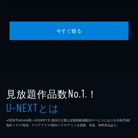
今すぐ観る
見放題作品数
！
No.1
※
とは
U-NEXT
※GEM Partners調べ/2026年7⽉ 国内の主要な定額制動画配信サービスにおける洋画/邦画/
海外ドラマ/韓流・アジアドラマ/国内ドラマ/アニメを調査。別途、有料作品あり。