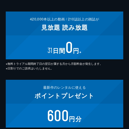
420,000
本以上の動画 /
210
誌以上の雑誌が
見放題
読み放題
0
31
日間
円
※
※無料トライアル期間終了日の翌日が属する月から月額料金が発生します。
※日割りでのご請求はいたしません。
最新作の
レンタルに使える
ポイント
プレゼント
600
円分