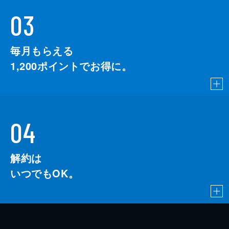
03
毎月もらえる
1,200
ポイントでお得に。
04
解約は
いつでもOK。