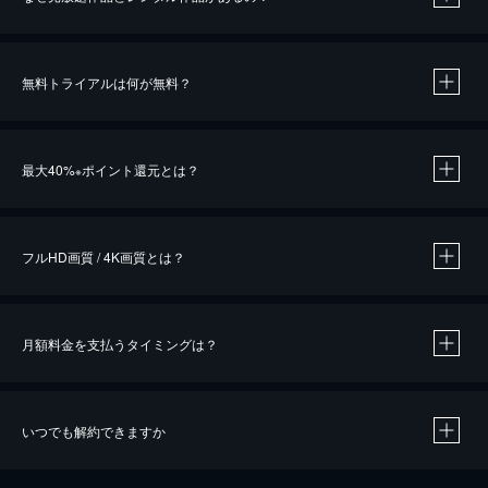
無料トライアルは何が無料？
※
最大40%
ポイント還元とは？
※
※
作品によって必要なポイントが異なります。
フルHD画質 / 4K画質とは？
月額料金を支払うタイミングは？
※
40％ポイント還元の対象は、クレジットカード決済による作品の購入 / レンタルです。
※
iOSアプリのUコイン決済による作品の購入 / レンタルは、20％のポイント還元です。
※
還元の対象外となる決済方法や商品があります。くわしくは
こちら
をご確認ください。
いつでも解約できますか