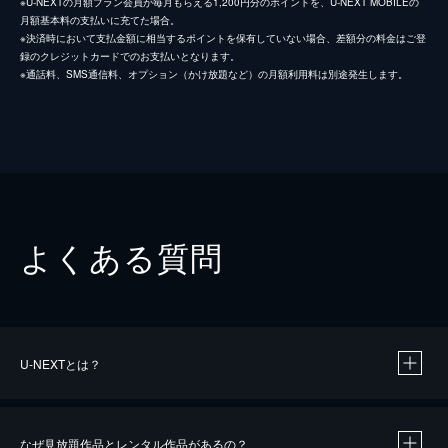
※U-NEXTの月額プラン会員が毎月もらえる1,200円分のポイントを、U-NEXT MOBILEの
月額基本料の支払いに充てた場合。
※決済時において支払金額に相当するポイントを保有していない場合、差額分の料金はご登
録のクレジットカードでのお支払いとなります。
※通話料、SMS通信料、オプション（かけ放題など）の月額利用料は別途発生します。
よくある質問
U-NEXTとは？
なぜ見放題作品とレンタル作品があるの？