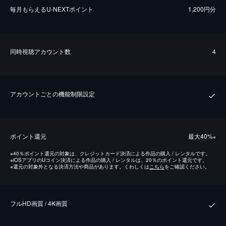
毎⽉もらえるU-NEXTポイント
1,200円分
同時視聴アカウント数
4
アカウントごとの機能制限設定
ポイント還元
最⼤40%
※
※
40％ポイント還元の対象は、クレジットカード決済による作品の購入 / レンタルです。
※
iOSアプリのUコイン決済による作品の購入 / レンタルは、20％のポイント還元です。
※
還元の対象外となる決済方法や商品があります。くわしくは
こちら
をご確認ください。
フルHD画質 / 4K画質