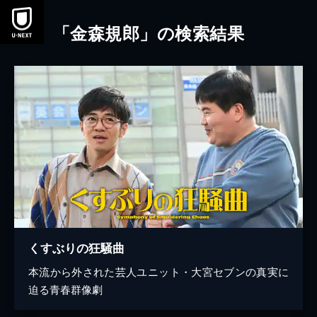
本文へスキップ
「金森規郎」の検索結果
くすぶりの狂騒曲
本流から外された芸人ユニット・大宮セブンの真実に
迫る青春群像劇