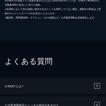
※U-NEXTの月額プラン会員が毎月もらえる1,200円分のポイントを、U-NEXT MOBILEの
月額基本料の支払いに充てた場合。
※決済時において支払金額に相当するポイントを保有していない場合、差額分の料金はご登
録のクレジットカードでのお支払いとなります。
※通話料、SMS通信料、オプション（かけ放題など）の月額利用料は別途発生します。
よくある質問
U-NEXTとは？
なぜ見放題作品とレンタル作品があるの？