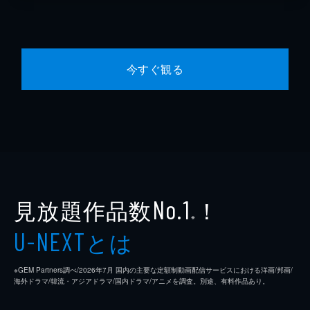
今すぐ観る
見放題作品数
！
No.1
※
とは
U-NEXT
※GEM Partners調べ/2026年7⽉ 国内の主要な定額制動画配信サービスにおける洋画/邦画/
海外ドラマ/韓流・アジアドラマ/国内ドラマ/アニメを調査。別途、有料作品あり。