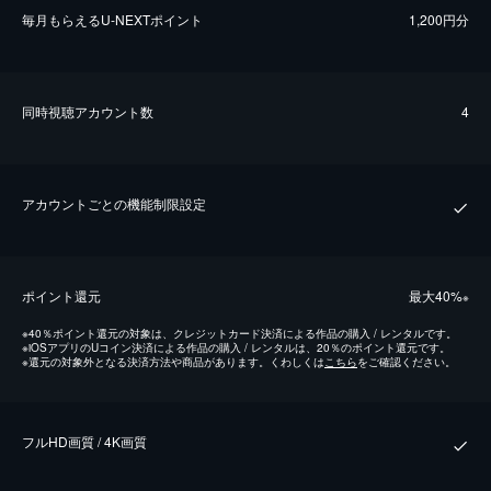
毎⽉もらえるU-NEXTポイント
1,200円分
同時視聴アカウント数
4
アカウントごとの機能制限設定
ポイント還元
最⼤40%
※
※
40％ポイント還元の対象は、クレジットカード決済による作品の購入 / レンタルです。
※
iOSアプリのUコイン決済による作品の購入 / レンタルは、20％のポイント還元です。
※
還元の対象外となる決済方法や商品があります。くわしくは
こちら
をご確認ください。
フルHD画質 / 4K画質