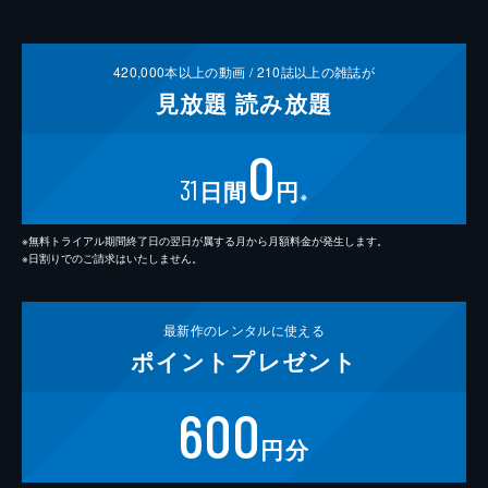
420,000
本以上の動画 /
210
誌以上の雑誌が
見放題
読み放題
0
31
日間
円
※
※無料トライアル期間終了日の翌日が属する月から月額料金が発生します。
※日割りでのご請求はいたしません。
最新作の
レンタルに使える
ポイント
プレゼント
600
円分