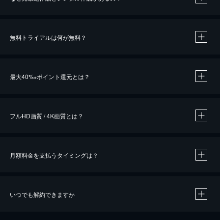
無料トライアルは何が無料？
※
最大40%
ポイント還元とは？
※
※
作品によって必要なポイントが異なります。
フルHD画質 / 4K画質とは？
月額料金を支払うタイミングは？
※
40％ポイント還元の対象は、クレジットカード決済による作品の購入 / レンタルです。
※
iOSアプリのUコイン決済による作品の購入 / レンタルは、20％のポイント還元です。
※
還元の対象外となる決済方法や商品があります。くわしくは
こちら
をご確認ください。
いつでも解約できますか