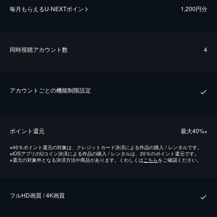
毎⽉もらえるU-NEXTポイント
1,200円分
同時視聴アカウント数
4
アカウントごとの機能制限設定
ポイント還元
最⼤40%
※
※
40％ポイント還元の対象は、クレジットカード決済による作品の購入 / レンタルです。
※
iOSアプリのUコイン決済による作品の購入 / レンタルは、20％のポイント還元です。
※
還元の対象外となる決済方法や商品があります。くわしくは
こちら
をご確認ください。
フルHD画質 / 4K画質