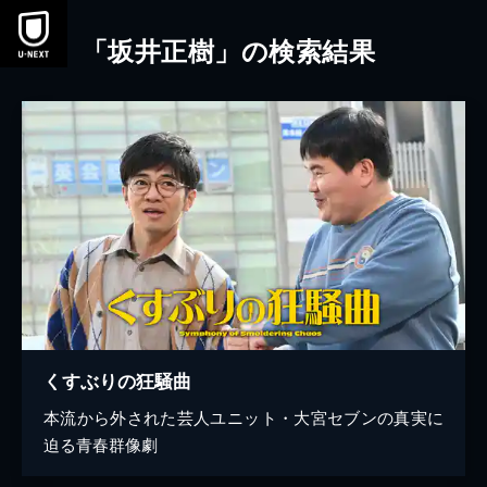
本文へスキップ
「坂井正樹」の検索結果
くすぶりの狂騒曲
本流から外された芸人ユニット・大宮セブンの真実に
迫る青春群像劇