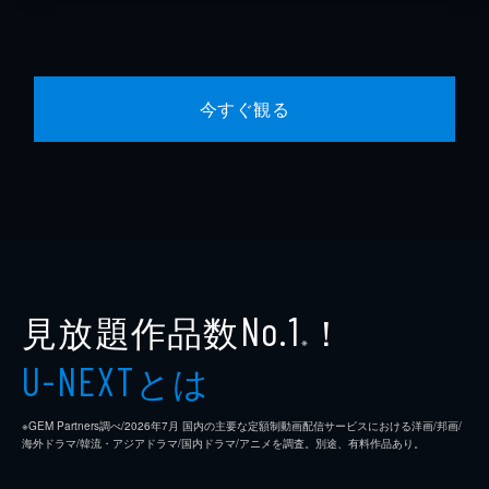
今すぐ観る
見放題作品数
！
No.1
※
とは
U-NEXT
※GEM Partners調べ/2026年7⽉ 国内の主要な定額制動画配信サービスにおける洋画/邦画/
海外ドラマ/韓流・アジアドラマ/国内ドラマ/アニメを調査。別途、有料作品あり。