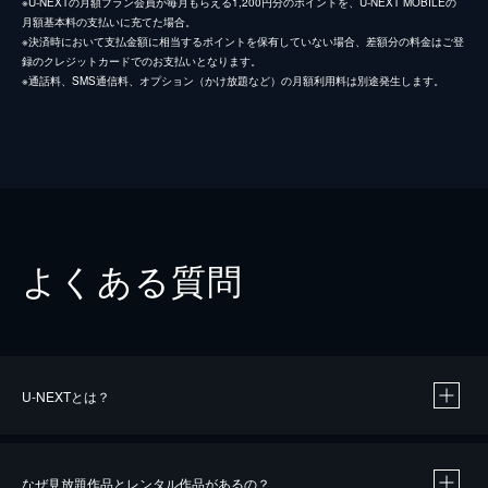
※U-NEXTの月額プラン会員が毎月もらえる1,200円分のポイントを、U-NEXT MOBILEの
月額基本料の支払いに充てた場合。
※決済時において支払金額に相当するポイントを保有していない場合、差額分の料金はご登
録のクレジットカードでのお支払いとなります。
※通話料、SMS通信料、オプション（かけ放題など）の月額利用料は別途発生します。
よくある質問
U-NEXTとは？
なぜ見放題作品とレンタル作品があるの？