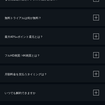
無料トライアルは何が無料？
※
最大40%
ポイント還元とは？
※
※
作品によって必要なポイントが異なります。
フルHD画質 / 4K画質とは？
月額料金を支払うタイミングは？
※
40％ポイント還元の対象は、クレジットカード決済による作品の購入 / レンタルです。
※
iOSアプリのUコイン決済による作品の購入 / レンタルは、20％のポイント還元です。
※
還元の対象外となる決済方法や商品があります。くわしくは
こちら
をご確認ください。
いつでも解約できますか