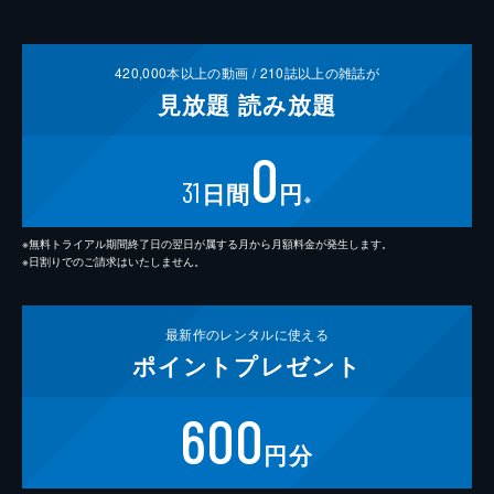
420,000
本以上の動画 /
210
誌以上の雑誌が
見放題
読み放題
0
31
日間
円
※
※無料トライアル期間終了日の翌日が属する月から月額料金が発生します。
※日割りでのご請求はいたしません。
最新作の
レンタルに使える
ポイント
プレゼント
600
円分