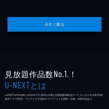
今すぐ観る
見放題作品数
！
No.1
※
とは
U-NEXT
※GEM Partners調べ/2026年7⽉ 国内の主要な定額制動画配信サービスにおける洋画/邦画/
海外ドラマ/韓流・アジアドラマ/国内ドラマ/アニメを調査。別途、有料作品あり。