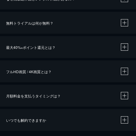
無料トライアルは何が無料？
※
最大40%
ポイント還元とは？
※
※
作品によって必要なポイントが異なります。
フルHD画質 / 4K画質とは？
月額料金を支払うタイミングは？
※
40％ポイント還元の対象は、クレジットカード決済による作品の購入 / レンタルです。
※
iOSアプリのUコイン決済による作品の購入 / レンタルは、20％のポイント還元です。
※
還元の対象外となる決済方法や商品があります。くわしくは
こちら
をご確認ください。
いつでも解約できますか