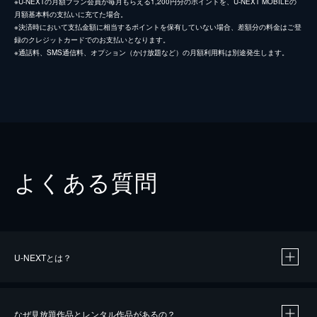
※U-NEXTの月額プラン会員が毎月もらえる1,200円分のポイントを、U-NEXT MOBILEの
月額基本料の支払いに充てた場合。
※決済時において支払金額に相当するポイントを保有していない場合、差額分の料金はご登
録のクレジットカードでのお支払いとなります。
※通話料、SMS通信料、オプション（かけ放題など）の月額利用料は別途発生します。
よくある質問
U-NEXTとは？
なぜ見放題作品とレンタル作品があるの？