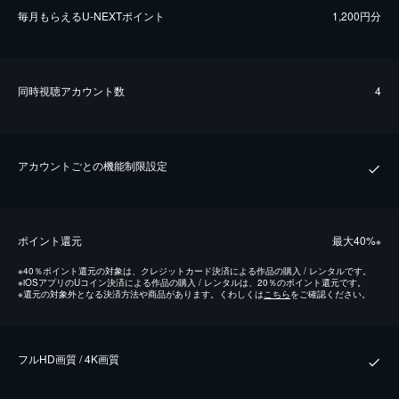
毎⽉もらえるU-NEXTポイント
1,200円分
同時視聴アカウント数
4
アカウントごとの機能制限設定
ポイント還元
最⼤40%
※
※
40％ポイント還元の対象は、クレジットカード決済による作品の購入 / レンタルです。
※
iOSアプリのUコイン決済による作品の購入 / レンタルは、20％のポイント還元です。
※
還元の対象外となる決済方法や商品があります。くわしくは
こちら
をご確認ください。
フルHD画質 / 4K画質