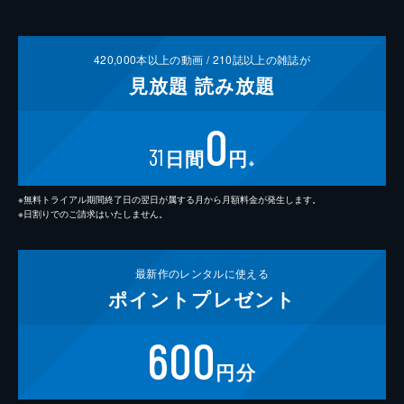
420,000
本以上の動画 /
210
誌以上の雑誌が
見放題
読み放題
0
31
日間
円
※
※無料トライアル期間終了日の翌日が属する月から月額料金が発生します。
※日割りでのご請求はいたしません。
最新作の
レンタルに使える
ポイント
プレゼント
600
円分