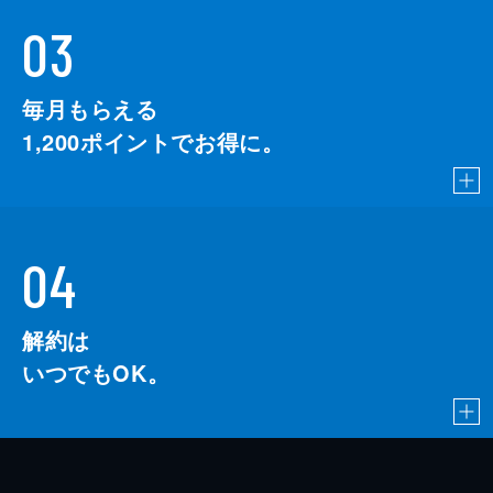
03
毎月もらえる
1,200
ポイントでお得に。
04
解約は
いつでもOK。