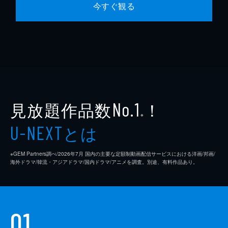
今すぐ観る
見放題作品数
！
No.1
※
とは
U-NEXT
※GEM Partners調べ/2026年7⽉ 国内の主要な定額制動画配信サービスにおける洋画/邦画/
海外ドラマ/韓流・アジアドラマ/国内ドラマ/アニメを調査。別途、有料作品あり。
01