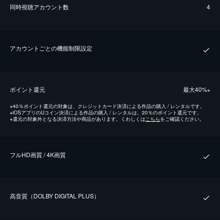
同時視聴アカウント数
4
アカウントごとの機能制限設定
ポイント還元
最⼤40%
※
※
40％ポイント還元の対象は、クレジットカード決済による作品の購入 / レンタルです。
※
iOSアプリのUコイン決済による作品の購入 / レンタルは、20％のポイント還元です。
※
還元の対象外となる決済方法や商品があります。くわしくは
こちら
をご確認ください。
フルHD画質 / 4K画質
⾼⾳質（DOLBY DIGITAL PLUS）