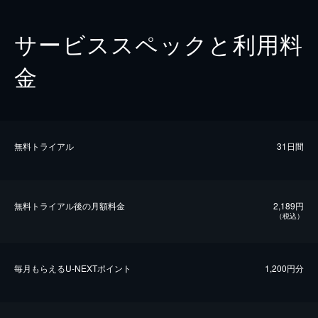
サービススペックと利用料
金
無料トライアル
31日間
無料トライアル後の⽉額料金
2,189円
（税込）
毎⽉もらえるU-NEXTポイント
1,200円分