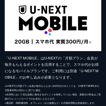
「U-NEXT MOBILE」はU-NEXTの「月額プラン」会員が
毎月もらえるポイントを活用することで、スマホ代がお得
になるモバイルプランです。ご利用には別途「U-NEXT M
OBILE」のお申し込みが必要となります。
※U-NEXTの月額プラン会員が毎月もらえる1,200円分のポイントを、U-NEXT MOBILEの
月額基本料の支払いに充てた場合。
※決済時において支払金額に相当するポイントを保有していない場合、差額分の料金はご登
録のクレジットカードでのお支払いとなります。
※通話料、SMS通信料、オプション（かけ放題など）の月額利用料は別途発生します。