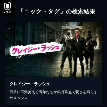
本文へスキップ
「ニック・タグ」の検索結果
クレイジー・ラッシュ
日常に不満抱える青年たちが銀行強盗で憂さを晴らす
サスペンス