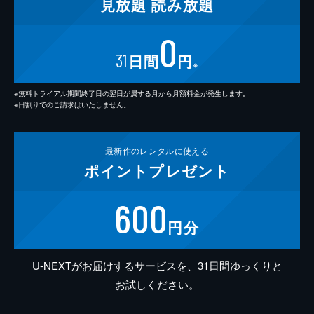
見放題
読み放題
0
31
日間
円
※
※無料トライアル期間終了日の翌日が属する月から月額料金が発生します。
※日割りでのご請求はいたしません。
最新作の
レンタルに使える
ポイント
プレゼント
600
円分
U-NEXTがお届けするサービスを、31日間ゆっくりと
お試しください。