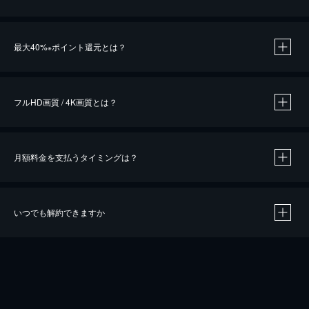
※
最大40%
ポイント還元とは？
※
※
作品によって必要なポイントが異なります。
フルHD画質 / 4K画質とは？
月額料金を支払うタイミングは？
※
40％ポイント還元の対象は、クレジットカード決済による作品の購入 / レンタルです。
※
iOSアプリのUコイン決済による作品の購入 / レンタルは、20％のポイント還元です。
※
還元の対象外となる決済方法や商品があります。くわしくは
こちら
をご確認ください。
いつでも解約できますか
こちら