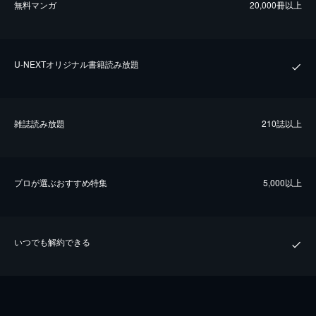
無料マンガ
20,000冊以上
U-NEXTオリジナル書籍読み放題
雑誌読み放題
210誌以上
プロが選ぶおすすめ特集
5,000以上
いつでも解約できる