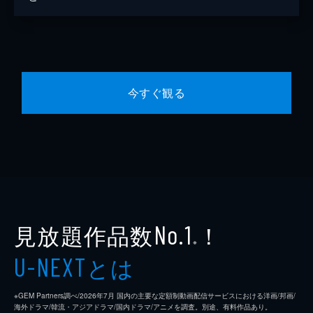
今すぐ観る
見放題作品数
！
No.1
※
とは
U-NEXT
※GEM Partners調べ/2026年7⽉ 国内の主要な定額制動画配信サービスにおける洋画/邦画/
海外ドラマ/韓流・アジアドラマ/国内ドラマ/アニメを調査。別途、有料作品あり。