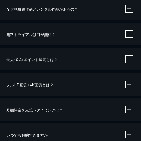
なぜ見放題作品とレンタル作品があるの？
無料トライアルは何が無料？
※
最大40%
ポイント還元とは？
※
※
作品によって必要なポイントが異なります。
フルHD画質 / 4K画質とは？
月額料金を支払うタイミングは？
※
40％ポイント還元の対象は、クレジットカード決済による作品の購入 / レンタルです。
※
iOSアプリのUコイン決済による作品の購入 / レンタルは、20％のポイント還元です。
※
還元の対象外となる決済方法や商品があります。くわしくは
こちら
をご確認ください。
いつでも解約できますか