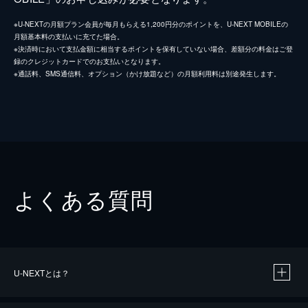
※U-NEXTの月額プラン会員が毎月もらえる1,200円分のポイントを、U-NEXT MOBILEの
月額基本料の支払いに充てた場合。
※決済時において支払金額に相当するポイントを保有していない場合、差額分の料金はご登
録のクレジットカードでのお支払いとなります。
※通話料、SMS通信料、オプション（かけ放題など）の月額利用料は別途発生します。
よくある質問
U-NEXTとは？