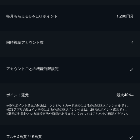
毎⽉もらえるU-NEXTポイント
1,200円分
同時視聴アカウント数
4
アカウントごとの機能制限設定
ポイント還元
最⼤40%
※
※
40％ポイント還元の対象は、クレジットカード決済による作品の購入 / レンタルです。
※
iOSアプリのUコイン決済による作品の購入 / レンタルは、20％のポイント還元です。
※
還元の対象外となる決済方法や商品があります。くわしくは
こちら
をご確認ください。
フルHD画質 / 4K画質