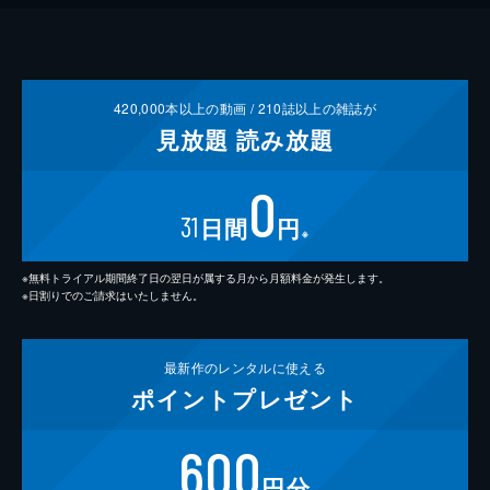
420,000
本以上の動画 /
210
誌以上の雑誌が
見放題
読み放題
0
31
日間
円
※
※無料トライアル期間終了日の翌日が属する月から月額料金が発生します。
※日割りでのご請求はいたしません。
最新作の
レンタルに使える
ポイント
プレゼント
600
円分