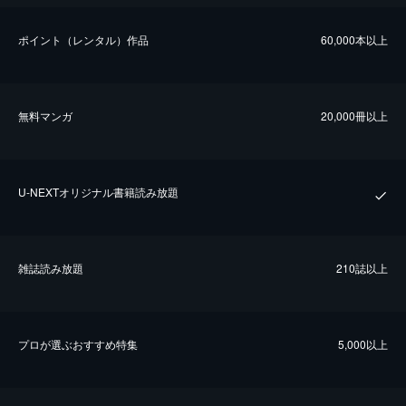
ポイント（レンタル）作品
60,000本以上
無料マンガ
20,000冊以上
U-NEXTオリジナル書籍読み放題
雑誌読み放題
210誌以上
プロが選ぶおすすめ特集
5,000以上