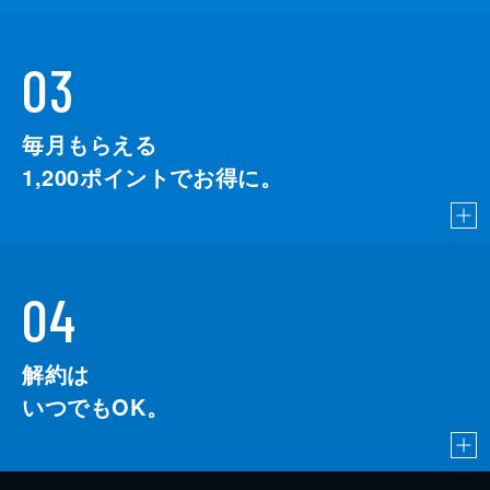
03
毎月もらえる
1,200
ポイントでお得に。
04
解約は
いつでもOK。