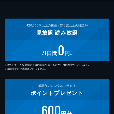
420,000
本以上の動画 /
210
誌以上の雑誌が
見放題
読み放題
0
31
日間
円
※
※無料トライアル期間終了日の翌日が属する月から月額料金が発生します。
※日割りでのご請求はいたしません。
最新作の
レンタルに使える
ポイント
プレゼント
600
円分