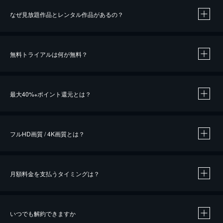
なぜ見放題作品とレンタル作品があるの？
無料トライアルは何が無料？
※
最大40%
ポイント還元とは？
※
※
作品によって必要なポイントが異なります。
フルHD画質 / 4K画質とは？
月額料金を支払うタイミングは？
※
40％ポイント還元の対象は、クレジットカード決済による作品の購入 / レンタルです。
※
iOSアプリのUコイン決済による作品の購入 / レンタルは、20％のポイント還元です。
※
還元の対象外となる決済方法や商品があります。くわしくは
こちら
をご確認ください。
いつでも解約できますか