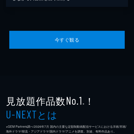
今すぐ観る
見放題作品数
！
No.1
※
とは
U-NEXT
※GEM Partners調べ/2026年7⽉ 国内の主要な定額制動画配信サービスにおける洋画/邦画/
海外ドラマ/韓流・アジアドラマ/国内ドラマ/アニメを調査。別途、有料作品あり。