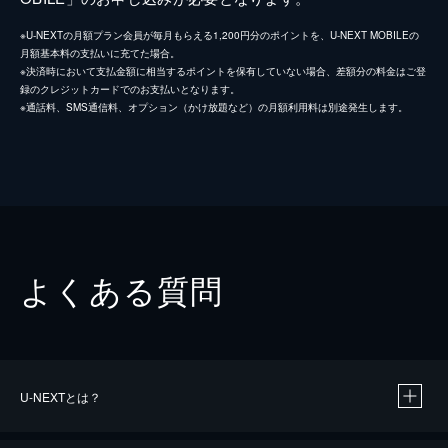
※U-NEXTの月額プラン会員が毎月もらえる1,200円分のポイントを、U-NEXT MOBILEの
月額基本料の支払いに充てた場合。
※決済時において支払金額に相当するポイントを保有していない場合、差額分の料金はご登
録のクレジットカードでのお支払いとなります。
※通話料、SMS通信料、オプション（かけ放題など）の月額利用料は別途発生します。
よくある質問
U-NEXTとは？