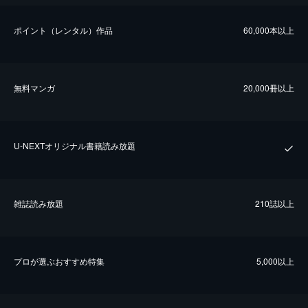
ポイント（レンタル）作品
60,000本以上
無料マンガ
20,000冊以上
U-NEXTオリジナル書籍読み放題
雑誌読み放題
210誌以上
プロが選ぶおすすめ特集
5,000以上