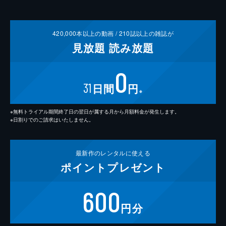
420,000
本以上の動画 /
210
誌以上の雑誌が
見放題
読み放題
0
31
日間
円
※
※無料トライアル期間終了日の翌日が属する月から月額料金が発生します。
※日割りでのご請求はいたしません。
最新作の
レンタルに使える
ポイント
プレゼント
600
円分