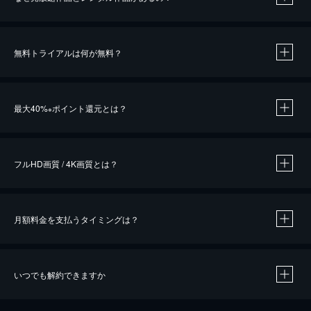
無料トライアルは何が無料？
※
最大40%
ポイント還元とは？
※
※
作品によって必要なポイントが異なります。
フルHD画質 / 4K画質とは？
月額料金を支払うタイミングは？
※
40％ポイント還元の対象は、クレジットカード決済による作品の購入 / レンタルです。
※
iOSアプリのUコイン決済による作品の購入 / レンタルは、20％のポイント還元です。
※
還元の対象外となる決済方法や商品があります。くわしくは
こちら
をご確認ください。
いつでも解約できますか