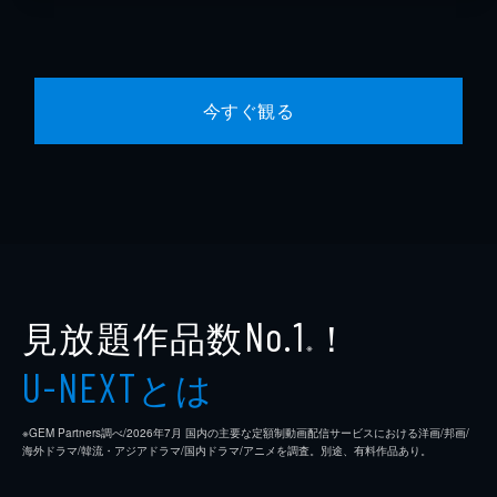
今すぐ観る
見放題作品数
！
No.1
※
とは
U-NEXT
※GEM Partners調べ/2026年7⽉ 国内の主要な定額制動画配信サービスにおける洋画/邦画/
海外ドラマ/韓流・アジアドラマ/国内ドラマ/アニメを調査。別途、有料作品あり。