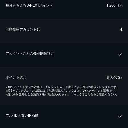
毎⽉もらえるU-NEXTポイント
1,200円分
同時視聴アカウント数
4
アカウントごとの機能制限設定
ポイント還元
最⼤40%
※
※
40％ポイント還元の対象は、クレジットカード決済による作品の購入 / レンタルです。
※
iOSアプリのUコイン決済による作品の購入 / レンタルは、20％のポイント還元です。
※
還元の対象外となる決済方法や商品があります。くわしくは
こちら
をご確認ください。
フルHD画質 / 4K画質