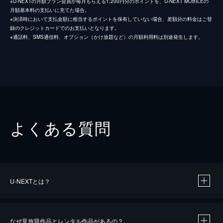
※U-NEXTの月額プラン会員が毎月もらえる1,200円分のポイントを、U-NEXT MOBILEの
月額基本料の支払いに充てた場合。
※決済時において支払金額に相当するポイントを保有していない場合、差額分の料金はご登
録のクレジットカードでのお支払いとなります。
※通話料、SMS通信料、オプション（かけ放題など）の月額利用料は別途発生します。
よくある質問
U-NEXTとは？
なぜ見放題作品とレンタル作品があるの？