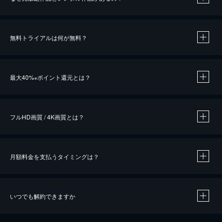
無料トライアルは何が無料？
※
最大40%
ポイント還元とは？
※
※
作品によって必要なポイントが異なります。
フルHD画質 / 4K画質とは？
月額料金を支払うタイミングは？
※
40％ポイント還元の対象は、クレジットカード決済による作品の購入 / レンタルです。
※
iOSアプリのUコイン決済による作品の購入 / レンタルは、20％のポイント還元です。
※
還元の対象外となる決済方法や商品があります。くわしくは
こちら
をご確認ください。
いつでも解約できますか