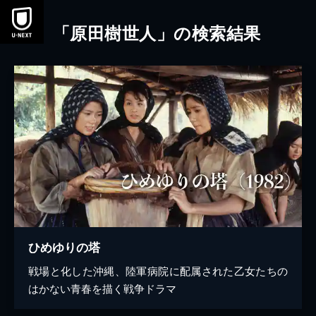
本文へスキップ
「原田樹世人」の検索結果
ひめゆりの塔
戦場と化した沖縄、陸軍病院に配属された乙女たちの
はかない青春を描く戦争ドラマ