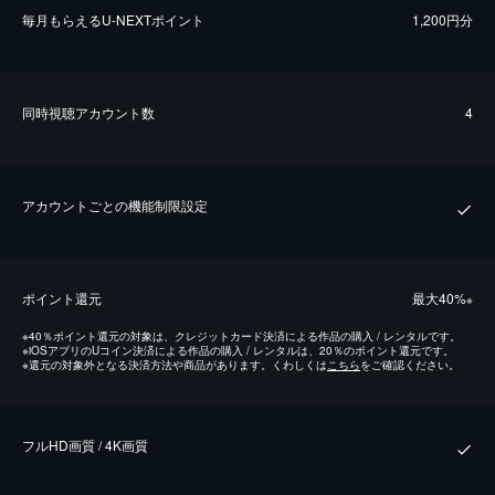
毎⽉もらえるU-NEXTポイント
1,200円分
同時視聴アカウント数
4
アカウントごとの機能制限設定
ポイント還元
最⼤40%
※
※
40％ポイント還元の対象は、クレジットカード決済による作品の購入 / レンタルです。
※
iOSアプリのUコイン決済による作品の購入 / レンタルは、20％のポイント還元です。
※
還元の対象外となる決済方法や商品があります。くわしくは
こちら
をご確認ください。
フルHD画質 / 4K画質