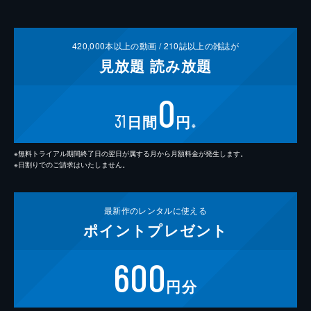
420,000
本以上の動画 /
210
誌以上の雑誌が
見放題
読み放題
0
31
日間
円
※
※無料トライアル期間終了日の翌日が属する月から月額料金が発生します。
※日割りでのご請求はいたしません。
最新作の
レンタルに使える
ポイント
プレゼント
600
円分