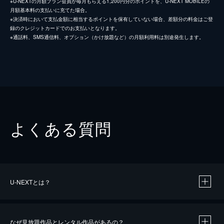
※U-NEXTの月額プラン会員が毎月もらえる1,200円分のポイントを、U-NEXT MOBILEの
月額基本料の支払いに充てた場合。
※決済時において支払金額に相当するポイントを保有していない場合、差額分の料金はご登
録のクレジットカードでのお支払いとなります。
※通話料、SMS通信料、オプション（かけ放題など）の月額利用料は別途発生します。
よくある質問
U-NEXTとは？
なぜ見放題作品とレンタル作品があるの？