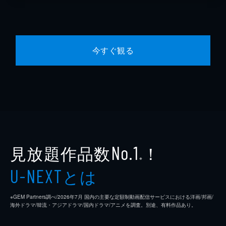
今すぐ観る
見放題作品数
！
No.1
※
とは
U-NEXT
※GEM Partners調べ/2026年7⽉ 国内の主要な定額制動画配信サービスにおける洋画/邦画/
海外ドラマ/韓流・アジアドラマ/国内ドラマ/アニメを調査。別途、有料作品あり。