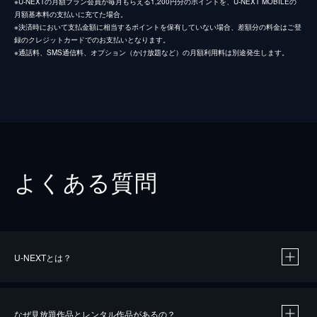
※U-NEXTの月額プラン会員が毎月もらえる1,200円分のポイントを、U-NEXT MOBILEの
月額基本料の支払いに充てた場合。
※決済時において支払金額に相当するポイントを保有していない場合、差額分の料金はご登
録のクレジットカードでのお支払いとなります。
※通話料、SMS通信料、オプション（かけ放題など）の月額利用料は別途発生します。
よくある質問
U-NEXTとは？
なぜ見放題作品とレンタル作品があるの？