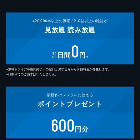
420,000
本以上の動画 /
210
誌以上の雑誌が
見放題
読み放題
0
31
日間
円
※
※無料トライアル期間終了日の翌日が属する月から月額料金が発生します。
※日割りでのご請求はいたしません。
最新作の
レンタルに使える
ポイント
プレゼント
600
円分