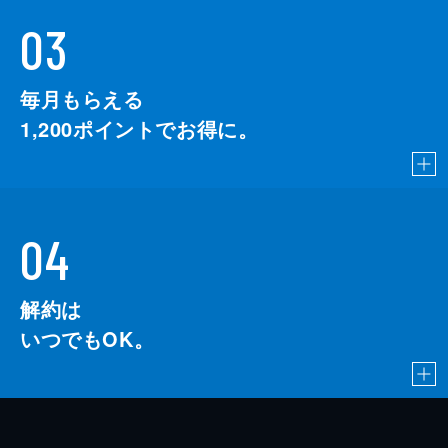
03
毎月もらえる
1,200
ポイントでお得に。
04
解約は
いつでもOK。