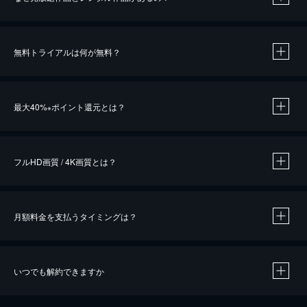
無料トライアルは何が無料？
※
最大40%
ポイント還元とは？
※
※
作品によって必要なポイントが異なります。
フルHD画質 / 4K画質とは？
月額料金を支払うタイミングは？
※
40％ポイント還元の対象は、クレジットカード決済による作品の購入 / レンタルです。
※
iOSアプリのUコイン決済による作品の購入 / レンタルは、20％のポイント還元です。
※
還元の対象外となる決済方法や商品があります。くわしくは
こちら
をご確認ください。
いつでも解約できますか