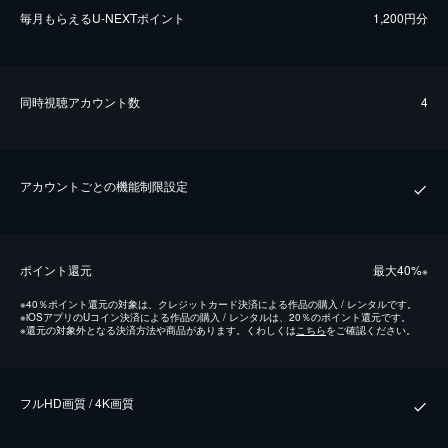
毎⽉もらえるU-NEXTポイント
1,200円分
同時視聴アカウント数
4
アカウントごとの機能制限設定
ポイント還元
最⼤40%
※
※
40％ポイント還元の対象は、クレジットカード決済による作品の購入 / レンタルです。
※
iOSアプリのUコイン決済による作品の購入 / レンタルは、20％のポイント還元です。
※
還元の対象外となる決済方法や商品があります。くわしくは
こちら
をご確認ください。
フルHD画質 / 4K画質