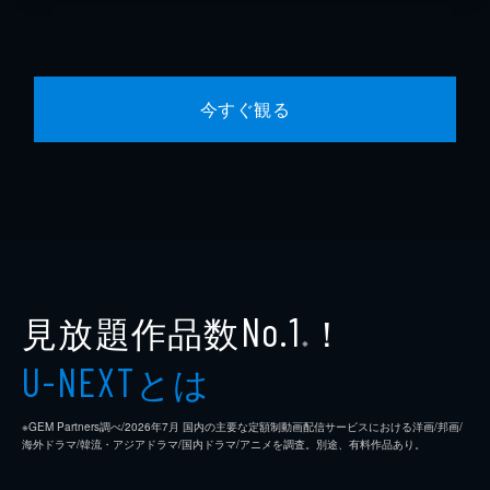
今すぐ観る
見放題作品数
！
No.1
※
とは
U-NEXT
※GEM Partners調べ/2026年7⽉ 国内の主要な定額制動画配信サービスにおける洋画/邦画/
海外ドラマ/韓流・アジアドラマ/国内ドラマ/アニメを調査。別途、有料作品あり。