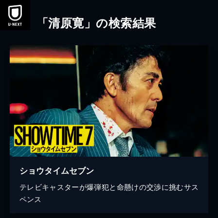
本文へスキップ
「清原寛」の検索結果
ショウタイムセブン
テレビキャスターが爆弾犯と命懸けの交渉に挑むサス
ペンス