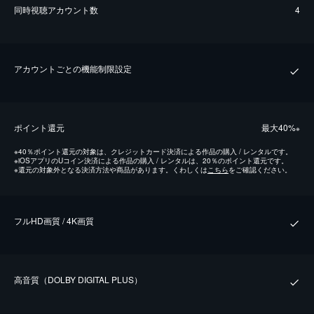
同時視聴アカウント数
4
アカウントごとの機能制限設定
ポイント還元
最⼤40%
※
※
40％ポイント還元の対象は、クレジットカード決済による作品の購入 / レンタルです。
※
iOSアプリのUコイン決済による作品の購入 / レンタルは、20％のポイント還元です。
※
還元の対象外となる決済方法や商品があります。くわしくは
こちら
をご確認ください。
フルHD画質 / 4K画質
⾼⾳質（DOLBY DIGITAL PLUS）