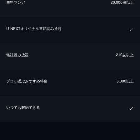
無料マンガ
20,000冊以上
U-NEXTオリジナル書籍読み放題
雑誌読み放題
210誌以上
プロが選ぶおすすめ特集
5,000以上
いつでも解約できる