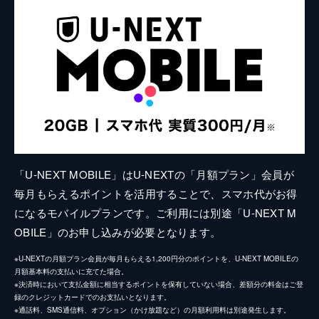
「U-NEXT MOBILE」はU-NEXTの「月額プラン」会員が
毎月もらえるポイントを活用することで、スマホ代がお得
になるモバイルプランです。ご利用には別途「U-NEXT M
OBILE」のお申し込みが必要となります。
※U-NEXTの月額プラン会員が毎月もらえる1,200円分のポイントを、U-NEXT MOBILEの
月額基本料の支払いに充てた場合。
※決済時において支払金額に相当するポイントを保有していない場合、差額分の料金はご登
録のクレジットカードでのお支払いとなります。
※通話料、SMS通信料、オプション（かけ放題など）の月額利用料は別途発生します。