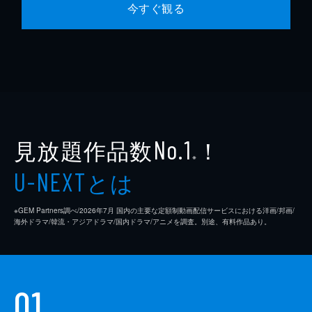
今すぐ観る
見放題作品数
！
No.1
※
とは
U-NEXT
※GEM Partners調べ/2026年7⽉ 国内の主要な定額制動画配信サービスにおける洋画/邦画/
海外ドラマ/韓流・アジアドラマ/国内ドラマ/アニメを調査。別途、有料作品あり。
01