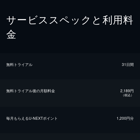
サービススペックと利用料
金
無料トライアル
31日間
無料トライアル後の⽉額料金
2,189円
（税込）
毎⽉もらえるU-NEXTポイント
1,200円分