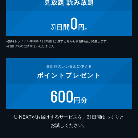
見放題
読み放題
0
31
日間
円
※
※無料トライアル期間終了日の翌日が属する月から月額料金が発生します。
※日割りでのご請求はいたしません。
最新作の
レンタルに使える
ポイント
プレゼント
600
円分
U-NEXTがお届けするサービスを、31日間ゆっくりと
お試しください。