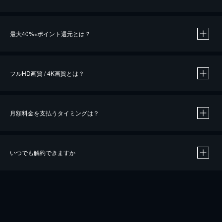
※
最大40%
ポイント還元とは？
※
※
作品によって必要なポイントが異なります。
フルHD画質 / 4K画質とは？
月額料金を支払うタイミングは？
※
40％ポイント還元の対象は、クレジットカード決済による作品の購入 / レンタルです。
※
iOSアプリのUコイン決済による作品の購入 / レンタルは、20％のポイント還元です。
※
還元の対象外となる決済方法や商品があります。くわしくは
こちら
をご確認ください。
いつでも解約できますか
こちら