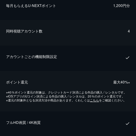
毎⽉もらえるU-NEXTポイント
1,200円分
同時視聴アカウント数
4
アカウントごとの機能制限設定
ポイント還元
最⼤40%
※
※
40％ポイント還元の対象は、クレジットカード決済による作品の購入 / レンタルです。
※
iOSアプリのUコイン決済による作品の購入 / レンタルは、20％のポイント還元です。
※
還元の対象外となる決済方法や商品があります。くわしくは
こちら
をご確認ください。
フルHD画質 / 4K画質