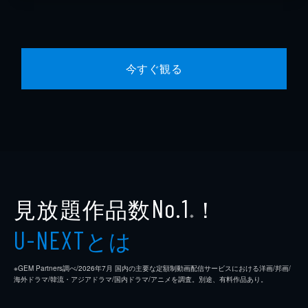
今すぐ観る
見放題作品数
！
No.1
※
とは
U-NEXT
※GEM Partners調べ/2026年7⽉ 国内の主要な定額制動画配信サービスにおける洋画/邦画/
海外ドラマ/韓流・アジアドラマ/国内ドラマ/アニメを調査。別途、有料作品あり。