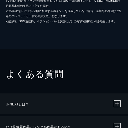
※U-NEXTの月額プラン会員が毎月もらえる1,200円分のポイントを、U-NEXT MOBILEの
月額基本料の支払いに充てた場合。
※決済時において支払金額に相当するポイントを保有していない場合、差額分の料金はご登
録のクレジットカードでのお支払いとなります。
※通話料、SMS通信料、オプション（かけ放題など）の月額利用料は別途発生します。
よくある質問
U-NEXTとは？
なぜ見放題作品とレンタル作品があるの？