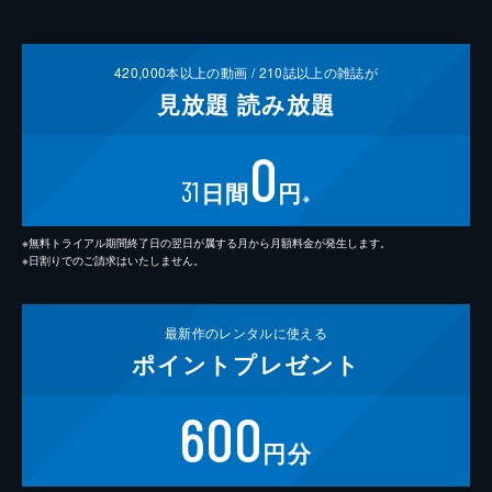
420,000
本以上の動画 /
210
誌以上の雑誌が
見放題
読み放題
0
31
日間
円
※
※無料トライアル期間終了日の翌日が属する月から月額料金が発生します。
※日割りでのご請求はいたしません。
最新作の
レンタルに使える
ポイント
プレゼント
600
円分