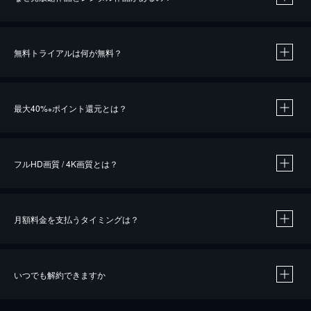
無料トライアルは何が無料？
※
最大40%
ポイント還元とは？
※
※
作品によって必要なポイントが異なります。
フルHD画質 / 4K画質とは？
月額料金を支払うタイミングは？
※
40％ポイント還元の対象は、クレジットカード決済による作品の購入 / レンタルです。
※
iOSアプリのUコイン決済による作品の購入 / レンタルは、20％のポイント還元です。
※
還元の対象外となる決済方法や商品があります。くわしくは
こちら
をご確認ください。
いつでも解約できますか