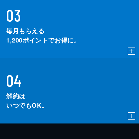
03
毎月もらえる
1,200
ポイントでお得に。
04
解約は
いつでもOK。