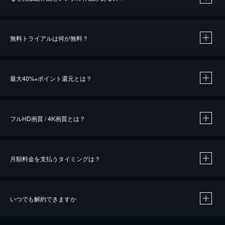
無料トライアルは何が無料？
※
最大40%
ポイント還元とは？
※
※
作品によって必要なポイントが異なります。
フルHD画質 / 4K画質とは？
月額料金を支払うタイミングは？
※
40％ポイント還元の対象は、クレジットカード決済による作品の購入 / レンタルです。
※
iOSアプリのUコイン決済による作品の購入 / レンタルは、20％のポイント還元です。
※
還元の対象外となる決済方法や商品があります。くわしくは
こちら
をご確認ください。
いつでも解約できますか