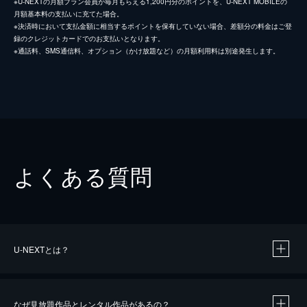
※U-NEXTの月額プラン会員が毎月もらえる1,200円分のポイントを、U-NEXT MOBILEの
月額基本料の支払いに充てた場合。
※決済時において支払金額に相当するポイントを保有していない場合、差額分の料金はご登
録のクレジットカードでのお支払いとなります。
※通話料、SMS通信料、オプション（かけ放題など）の月額利用料は別途発生します。
よくある質問
U-NEXTとは？
なぜ見放題作品とレンタル作品があるの？