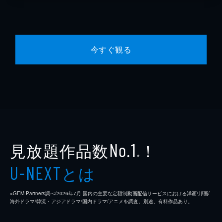
今すぐ観る
見放題作品数
！
No.1
※
とは
U-NEXT
※GEM Partners調べ/2026年7⽉ 国内の主要な定額制動画配信サービスにおける洋画/邦画/
海外ドラマ/韓流・アジアドラマ/国内ドラマ/アニメを調査。別途、有料作品あり。