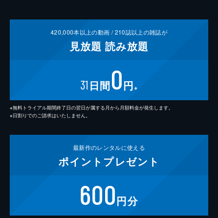
420,000
本以上の動画 /
210
誌以上の雑誌が
見放題
読み放題
0
31
日間
円
※
※無料トライアル期間終了日の翌日が属する月から月額料金が発生します。
※日割りでのご請求はいたしません。
最新作の
レンタルに使える
ポイント
プレゼント
600
円分