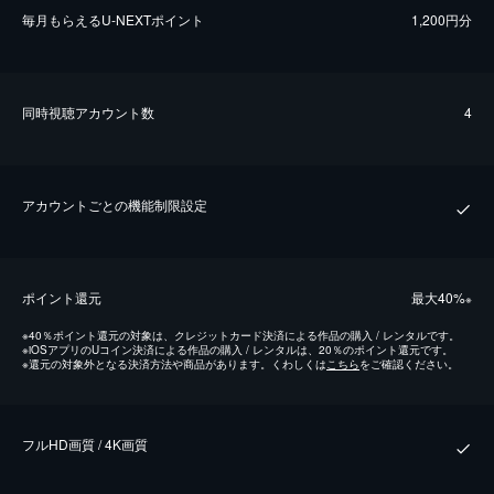
毎⽉もらえるU-NEXTポイント
1,200円分
同時視聴アカウント数
4
アカウントごとの機能制限設定
ポイント還元
最⼤40%
※
※
40％ポイント還元の対象は、クレジットカード決済による作品の購入 / レンタルです。
※
iOSアプリのUコイン決済による作品の購入 / レンタルは、20％のポイント還元です。
※
還元の対象外となる決済方法や商品があります。くわしくは
こちら
をご確認ください。
フルHD画質 / 4K画質