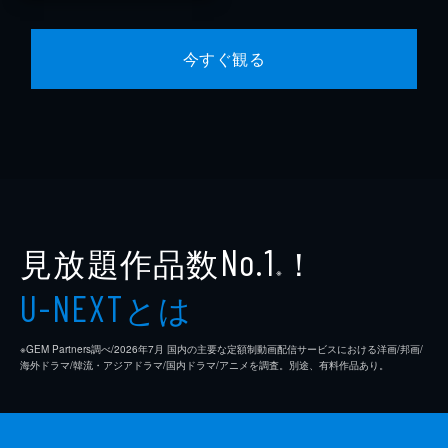
今すぐ観る
見放題作品数
！
No.1
※
とは
U-NEXT
※GEM Partners調べ/2026年7⽉ 国内の主要な定額制動画配信サービスにおける洋画/邦画/
海外ドラマ/韓流・アジアドラマ/国内ドラマ/アニメを調査。別途、有料作品あり。