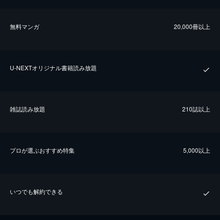
無料マンガ
20,000冊以上
U-NEXTオリジナル書籍読み放題
雑誌読み放題
210誌以上
プロが選ぶおすすめ特集
5,000以上
いつでも解約できる