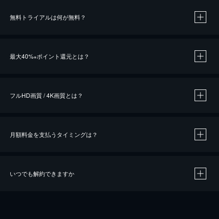
無料トライアルは何が無料？
※
最大40%
ポイント還元とは？
※
※
作品によって必要なポイントが異なります。
フルHD画質 / 4K画質とは？
月額料金を支払うタイミングは？
※
40％ポイント還元の対象は、クレジットカード決済による作品の購入 / レンタルです。
※
iOSアプリのUコイン決済による作品の購入 / レンタルは、20％のポイント還元です。
※
還元の対象外となる決済方法や商品があります。くわしくは
こちら
をご確認ください。
いつでも解約できますか