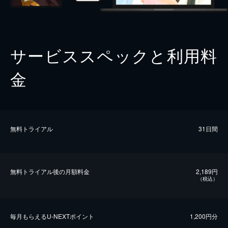
サービススペックと利用料
金
無料トライアル
31日間
無料トライアル後の⽉額料金
2,189円
（税込）
毎⽉もらえるU-NEXTポイント
1,200円分