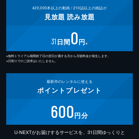
420,000
本以上の動画 /
210
誌以上の雑誌が
見放題
読み放題
0
31
日間
円
※
※無料トライアル期間終了日の翌日が属する月から月額料金が発生します。
※日割りでのご請求はいたしません。
最新作の
レンタルに使える
ポイント
プレゼント
600
円分
U-NEXTがお届けするサービスを、31日間ゆっくりと