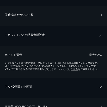
同時視聴アカウント数
4
アカウントごとの機能制限設定
ポイント還元
最⼤40%
※
※
40％ポイント還元の対象は、クレジットカード決済による作品の購入 / レンタルです。
※
iOSアプリのUコイン決済による作品の購入 / レンタルは、20％のポイント還元です。
※
還元の対象外となる決済方法や商品があります。くわしくは
こちら
をご確認ください。
フルHD画質 / 4K画質
⾼⾳質（DOLBY DIGITAL PLUS）