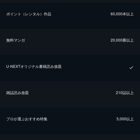
ポイント（レンタル）作品
60,000本以上
無料マンガ
20,000冊以上
U-NEXTオリジナル書籍読み放題
雑誌読み放題
210誌以上
プロが選ぶおすすめ特集
5,000以上