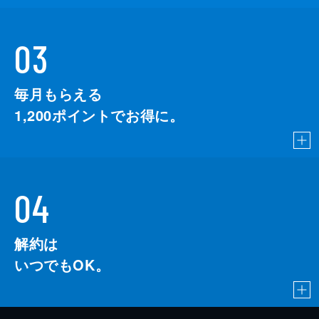
03
毎月もらえる
1,200
ポイントでお得に。
04
解約は
いつでもOK。