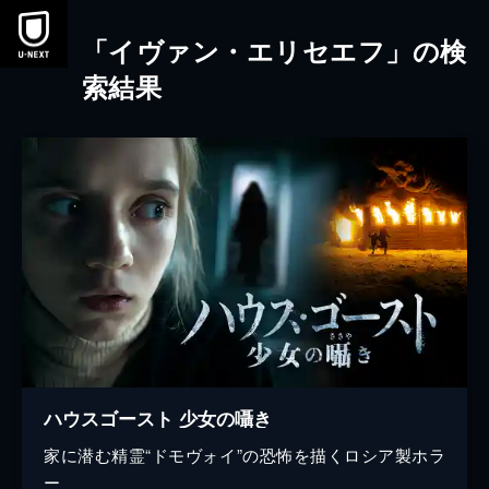
本文へスキップ
「イヴァン・エリセエフ」の検
索結果
ハウスゴースト 少女の囁き
家に潜む精霊“ドモヴォイ”の恐怖を描くロシア製ホラ
ー