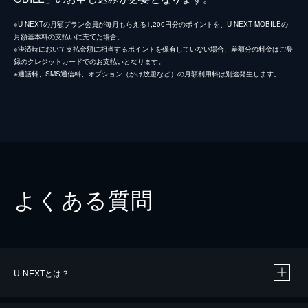
※U-NEXTの月額プラン会員が毎月もらえる1,200円分のポイントを、U-NEXT MOBILEの
月額基本料の支払いに充てた場合。
※決済時において支払金額に相当するポイントを保有していない場合、差額分の料金はご登
録のクレジットカードでのお支払いとなります。
※通話料、SMS通信料、オプション（かけ放題など）の月額利用料は別途発生します。
よくある質問
U-NEXTとは？