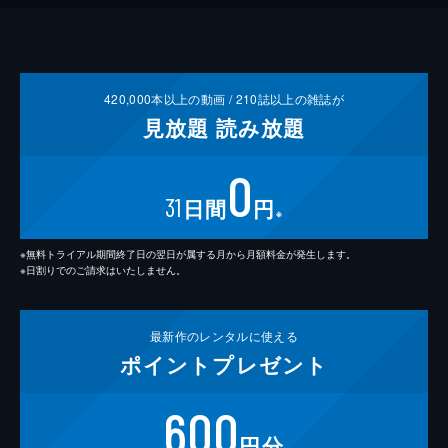
420,000
本以上の動画 /
210
誌以上の雑誌が
見放題
読み放題
0
31
日間
円
※
※無料トライアル期間終了日の翌日が属する月から月額料金が発生します。
※日割りでのご請求はいたしません。
最新作の
レンタルに使える
ポイント
プレゼント
600
円分