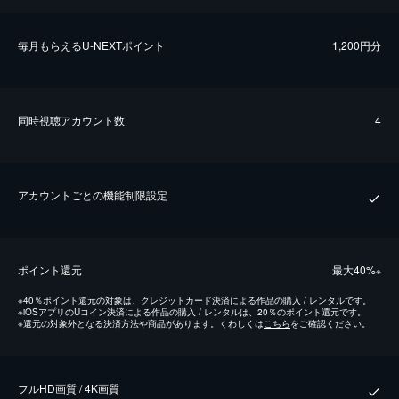
毎⽉もらえるU-NEXTポイント
1,200円分
同時視聴アカウント数
4
アカウントごとの機能制限設定
ポイント還元
最⼤40%
※
※
40％ポイント還元の対象は、クレジットカード決済による作品の購入 / レンタルです。
※
iOSアプリのUコイン決済による作品の購入 / レンタルは、20％のポイント還元です。
※
還元の対象外となる決済方法や商品があります。くわしくは
こちら
をご確認ください。
フルHD画質 / 4K画質