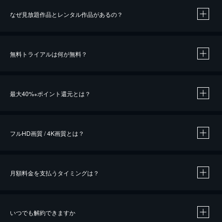
なぜ見放題作品とレンタル作品があるの？
無料トライアルは何が無料？
※
最大40%
ポイント還元とは？
※
※
作品によって必要なポイントが異なります。
フルHD画質 / 4K画質とは？
月額料金を支払うタイミングは？
※
40％ポイント還元の対象は、クレジットカード決済による作品の購入 / レンタルです。
※
iOSアプリのUコイン決済による作品の購入 / レンタルは、20％のポイント還元です。
※
還元の対象外となる決済方法や商品があります。くわしくは
こちら
をご確認ください。
いつでも解約できますか