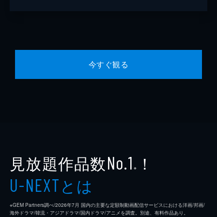
今すぐ観る
見放題作品数
！
No.1
※
とは
U-NEXT
※GEM Partners調べ/2026年7⽉ 国内の主要な定額制動画配信サービスにおける洋画/邦画/
海外ドラマ/韓流・アジアドラマ/国内ドラマ/アニメを調査。別途、有料作品あり。