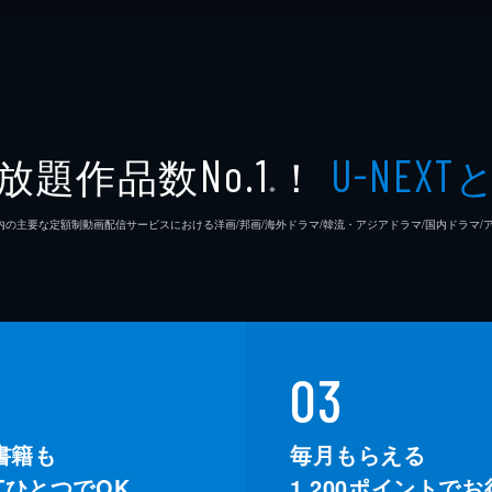
放題作品数
！
No.1
U-NEXT
※
26年7⽉ 国内の主要な定額制動画配信サービスにおける洋画/邦画/海外ドラマ/韓流・アジアドラマ/国内ドラ
03
書籍も
毎月もらえる
XTひとつでOK。
1,200
ポイントでお