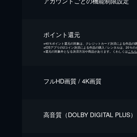
アカウントごとの機能制限設定
ポイント還元
※
40％ポイント還元の対象は、クレジットカード決済による作品の購入
※
iOSアプリのUコイン決済による作品の購入 / レンタルは、20％
※
還元の対象外となる決済方法や商品があります。くわしくは
こちら
フルHD画質 / 4K画質
⾼⾳質（DOLBY DIGITAL PLUS）