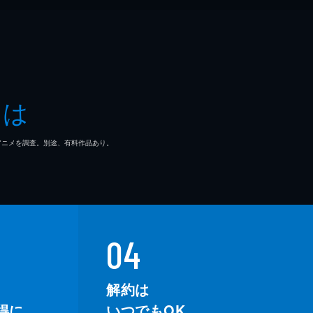
とは
マ/アニメを調査。別途、有料作品あり。
04
解約は
得に。
いつでもOK。