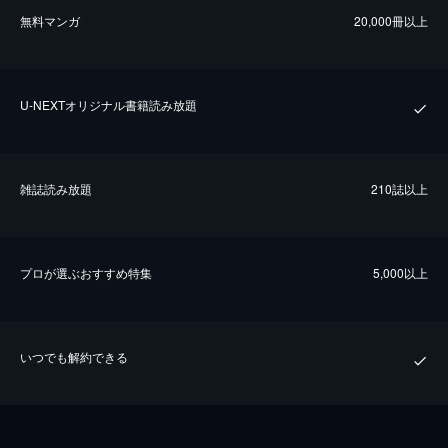
無料マンガ
20,000冊以上
U-NEXTオリジナル書籍読み放題
雑誌読み放題
210誌以上
プロが選ぶおすすめ特集
5,000以上
いつでも解約できる