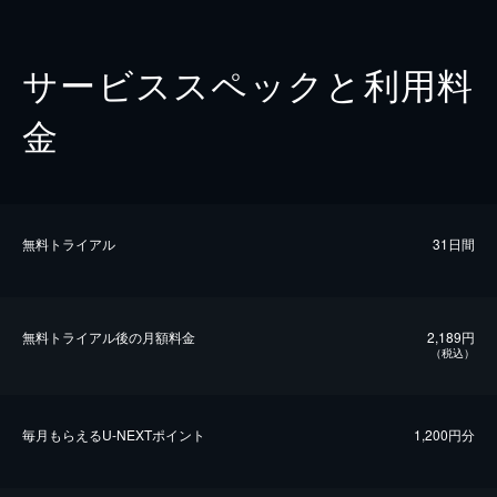
サービススペックと利用料
金
無料トライアル
31日間
無料トライアル後の⽉額料金
2,189円
（税込）
毎⽉もらえるU-NEXTポイント
1,200円分