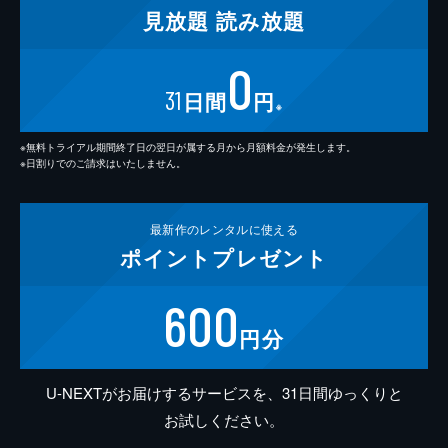
見放題
読み放題
0
31
日間
円
※
※無料トライアル期間終了日の翌日が属する月から月額料金が発生します。
※日割りでのご請求はいたしません。
最新作の
レンタルに使える
ポイント
プレゼント
600
円分
U-NEXTがお届けするサービスを、31日間ゆっくりと
お試しください。