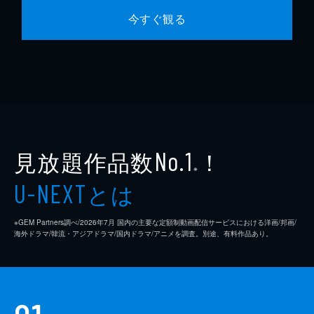
今すぐ観る
見放題作品数
！
No.1
※
とは
U-NEXT
※GEM Partners調べ/2026年7⽉ 国内の主要な定額制動画配信サービスにおける洋画/邦画/
海外ドラマ/韓流・アジアドラマ/国内ドラマ/アニメを調査。別途、有料作品あり。