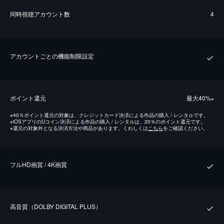
同時視聴アカウント数
4
アカウントごとの機能制限設定
ポイント還元
最⼤40%
※
※
40％ポイント還元の対象は、クレジットカード決済による作品の購入 / レンタルです。
※
iOSアプリのUコイン決済による作品の購入 / レンタルは、20％のポイント還元です。
※
還元の対象外となる決済方法や商品があります。くわしくは
こちら
をご確認ください。
フルHD画質 / 4K画質
⾼⾳質（DOLBY DIGITAL PLUS）