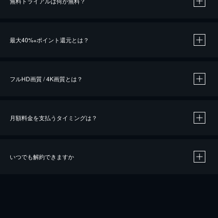
無料トライアルは何が無料？
※
最大40%
ポイント還元とは？
※
※
作品によって必要なポイントが異なります。
フルHD画質 / 4K画質とは？
月額料金を支払うタイミングは？
※
40％ポイント還元の対象は、クレジットカード決済による作品の購入 / レンタルです。
※
iOSアプリのUコイン決済による作品の購入 / レンタルは、20％のポイント還元です。
※
還元の対象外となる決済方法や商品があります。くわしくは
こちら
をご確認ください。
いつでも解約できますか