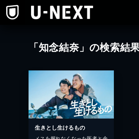
本文へスキップ
「知念結奈」の検索結
生きとし生けるもの
メスを握れなくなった医者と余