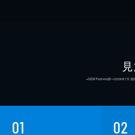
見
※GEM Partners調べ/20
01
02