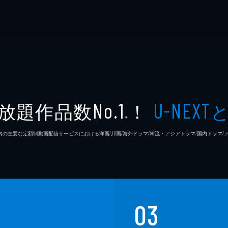
放題作品数
！
No.1
U-NEXT
※
26年7⽉ 国内の主要な定額制動画配信サービスにおける洋画/邦画/海外ドラマ/韓流・アジアドラマ/国内ドラ
03