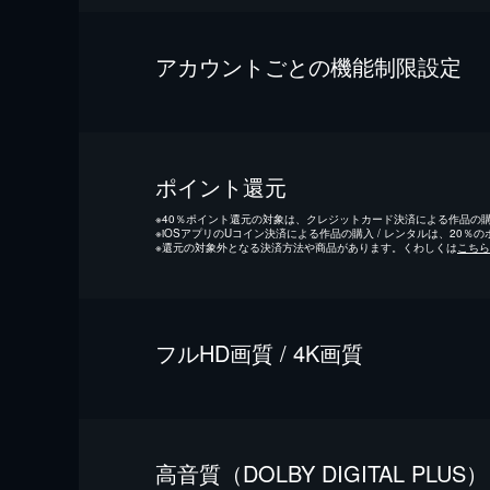
アカウントごとの機能制限設定
ポイント還元
※
40％ポイント還元の対象は、クレジットカード決済による作品の購入
※
iOSアプリのUコイン決済による作品の購入 / レンタルは、20％
※
還元の対象外となる決済方法や商品があります。くわしくは
こちら
フルHD画質 / 4K画質
⾼⾳質（DOLBY DIGITAL PLUS）