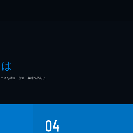
とは
マ/アニメを調査。別途、有料作品あり。
04