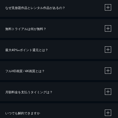
なぜ見放題作品とレンタル作品があるの？
無料トライアルは何が無料？
※
最大40%
ポイント還元とは？
※
※
作品によって必要なポイントが異なります。
フルHD画質 / 4K画質とは？
月額料金を支払うタイミングは？
※
40％ポイント還元の対象は、クレジットカード決済による作品の購入 / レンタルです。
※
iOSアプリのUコイン決済による作品の購入 / レンタルは、20％のポイント還元です。
※
還元の対象外となる決済方法や商品があります。くわしくは
こちら
をご確認ください。
いつでも解約できますか