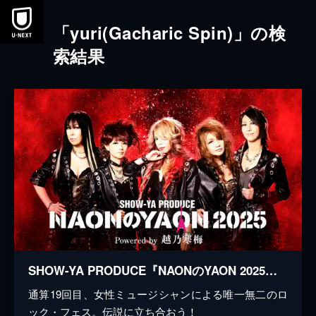
本文へスキップ
「yuri(Gacharic Spin)」の検
索結果
SHOW-YA PRODUCE『NAONのYAON 2025』Powered by 越乃寒梅
通算19回目、女性ミュージシャンによる唯一無二のロ
ック・フェス。伝説に立ち合おう！