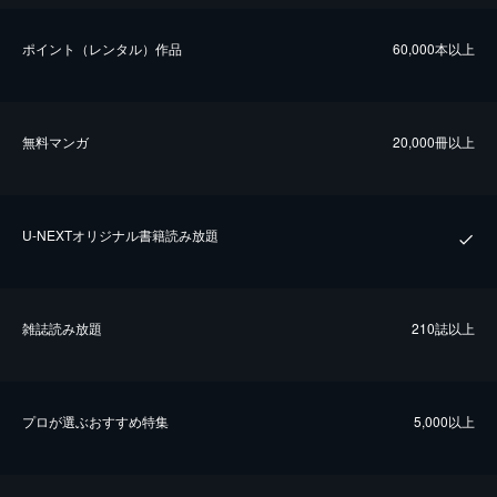
ポイント（レンタル）作品
60,000本以上
無料マンガ
20,000冊以上
U-NEXTオリジナル書籍読み放題
雑誌読み放題
210誌以上
プロが選ぶおすすめ特集
5,000以上