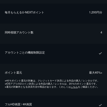
毎⽉もらえるU-NEXTポイント
1,200円分
同時視聴アカウント数
4
アカウントごとの機能制限設定
ポイント還元
最⼤40%
※
※
40％ポイント還元の対象は、クレジットカード決済による作品の購入 / レンタルです。
※
iOSアプリのUコイン決済による作品の購入 / レンタルは、20％のポイント還元です。
※
還元の対象外となる決済方法や商品があります。くわしくは
こちら
をご確認ください。
フルHD画質 / 4K画質