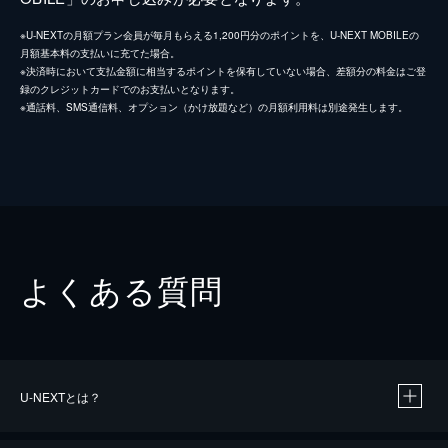
※U-NEXTの月額プラン会員が毎月もらえる1,200円分のポイントを、U-NEXT MOBILEの
月額基本料の支払いに充てた場合。
※決済時において支払金額に相当するポイントを保有していない場合、差額分の料金はご登
録のクレジットカードでのお支払いとなります。
※通話料、SMS通信料、オプション（かけ放題など）の月額利用料は別途発生します。
よくある質問
U-NEXTとは？