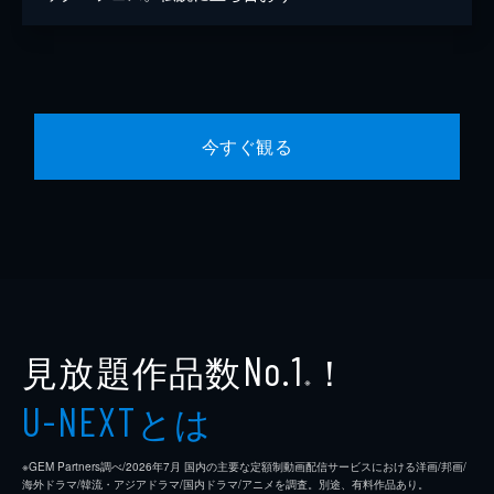
今すぐ観る
見放題作品数
！
No.1
※
とは
U-NEXT
※GEM Partners調べ/2026年7⽉ 国内の主要な定額制動画配信サービスにおける洋画/邦画/
海外ドラマ/韓流・アジアドラマ/国内ドラマ/アニメを調査。別途、有料作品あり。