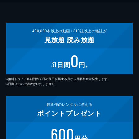
420,000
本以上の動画 /
210
誌以上の雑誌が
見放題
読み放題
0
31
日間
円
※
※無料トライアル期間終了日の翌日が属する月から月額料金が発生します。
※日割りでのご請求はいたしません。
最新作の
レンタルに使える
ポイント
プレゼント
600
円分