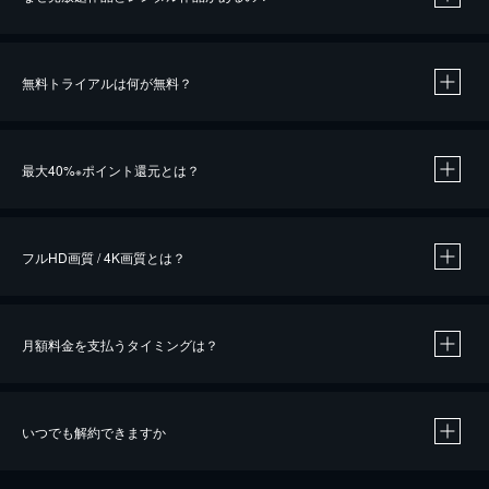
無料トライアルは何が無料？
※
最大40%
ポイント還元とは？
※
※
作品によって必要なポイントが異なります。
フルHD画質 / 4K画質とは？
月額料金を支払うタイミングは？
※
40％ポイント還元の対象は、クレジットカード決済による作品の購入 / レンタルです。
※
iOSアプリのUコイン決済による作品の購入 / レンタルは、20％のポイント還元です。
※
還元の対象外となる決済方法や商品があります。くわしくは
こちら
をご確認ください。
いつでも解約できますか