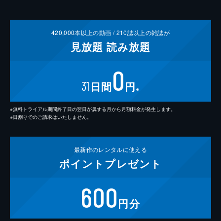
420,000
本以上の動画 /
210
誌以上の雑誌が
見放題
読み放題
0
31
日間
円
※
※無料トライアル期間終了日の翌日が属する月から月額料金が発生します。
※日割りでのご請求はいたしません。
最新作の
レンタルに使える
ポイント
プレゼント
600
円分