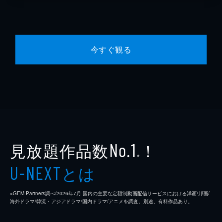
今すぐ観る
見放題作品数
！
No.1
※
とは
U-NEXT
※GEM Partners調べ/2026年7⽉ 国内の主要な定額制動画配信サービスにおける洋画/邦画/
海外ドラマ/韓流・アジアドラマ/国内ドラマ/アニメを調査。別途、有料作品あり。