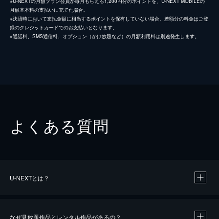
※U-NEXTの月額プラン会員が毎月もらえる1,200円分のポイントを、U-NEXT MOBILEの
月額基本料の支払いに充てた場合。
※決済時において支払金額に相当するポイントを保有していない場合、差額分の料金はご登
録のクレジットカードでのお支払いとなります。
※通話料、SMS通信料、オプション（かけ放題など）の月額利用料は別途発生します。
よくある質問
U-NEXTとは？
なぜ見放題作品とレンタル作品があるの？