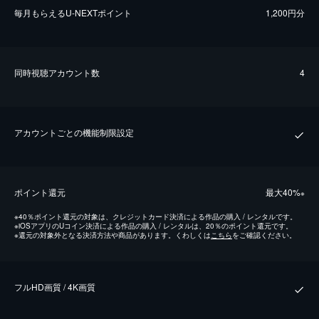
毎⽉もらえるU-NEXTポイント
1,200円分
同時視聴アカウント数
4
アカウントごとの機能制限設定
ポイント還元
最⼤40%
※
※
40％ポイント還元の対象は、クレジットカード決済による作品の購入 / レンタルです。
※
iOSアプリのUコイン決済による作品の購入 / レンタルは、20％のポイント還元です。
※
還元の対象外となる決済方法や商品があります。くわしくは
こちら
をご確認ください。
フルHD画質 / 4K画質