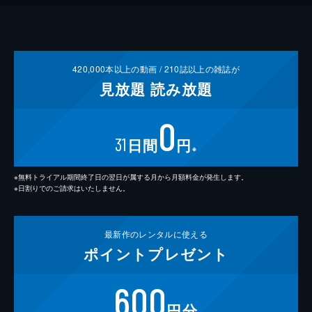
420,000
本以上の動画 /
210
誌以上の雑誌が
見放題
読み放題
0
31
日間
円
※
※無料トライアル期間終了日の翌日が属する月から月額料金が発生します。
※日割りでのご請求はいたしません。
最新作の
レンタルに使える
ポイント
プレゼント
600
円分