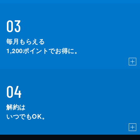
03
毎月もらえる
1,200
ポイントでお得に。
04
解約は
いつでもOK。