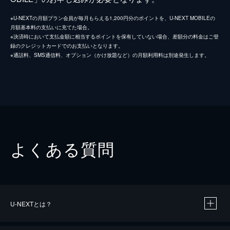
※U-NEXTの月額プラン会員が毎月もらえる1,200円分のポイントを、U-NEXT MOBILEの
月額基本料の支払いに充てた場合。
※決済時において支払金額に相当するポイントを保有していない場合、差額分の料金はご登
録のクレジットカードでのお支払いとなります。
※通話料、SMS通信料、オプション（かけ放題など）の月額利用料は別途発生します。
よくある質問
U-NEXTとは？