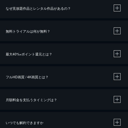
なぜ見放題作品とレンタル作品があるの？
無料トライアルは何が無料？
※
最大40%
ポイント還元とは？
※
※
作品によって必要なポイントが異なります。
フルHD画質 / 4K画質とは？
月額料金を支払うタイミングは？
※
40％ポイント還元の対象は、クレジットカード決済による作品の購入 / レンタルです。
※
iOSアプリのUコイン決済による作品の購入 / レンタルは、20％のポイント還元です。
※
還元の対象外となる決済方法や商品があります。くわしくは
こちら
をご確認ください。
いつでも解約できますか