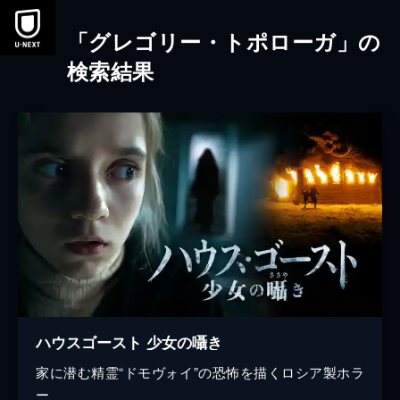
本文へスキップ
「グレゴリー・トポローガ」の
検索結果
ハウスゴースト 少女の囁き
家に潜む精霊“ドモヴォイ”の恐怖を描くロシア製ホラ
ー