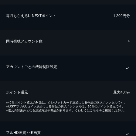
毎⽉もらえるU-NEXTポイント
1,200円分
同時視聴アカウント数
4
アカウントごとの機能制限設定
ポイント還元
最⼤40%
※
※
40％ポイント還元の対象は、クレジットカード決済による作品の購入 / レンタルです。
※
iOSアプリのUコイン決済による作品の購入 / レンタルは、20％のポイント還元です。
※
還元の対象外となる決済方法や商品があります。くわしくは
こちら
をご確認ください。
フルHD画質 / 4K画質