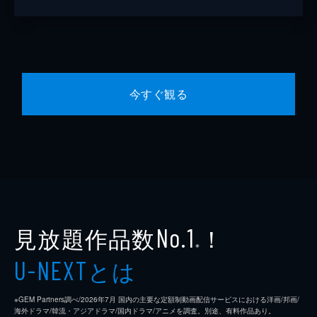
今すぐ観る
見放題作品数
！
No.1
※
とは
U-NEXT
※GEM Partners調べ/2026年7⽉ 国内の主要な定額制動画配信サービスにおける洋画/邦画/
海外ドラマ/韓流・アジアドラマ/国内ドラマ/アニメを調査。別途、有料作品あり。