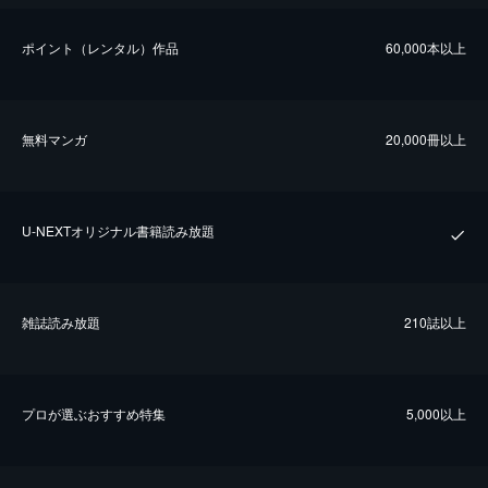
ポイント（レンタル）作品
60,000本以上
無料マンガ
20,000冊以上
U-NEXTオリジナル書籍読み放題
雑誌読み放題
210誌以上
プロが選ぶおすすめ特集
5,000以上