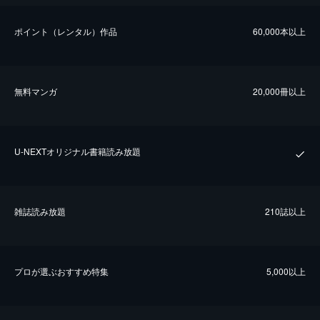
ポイント（レンタル）作品
60,000本以上
無料マンガ
20,000冊以上
U-NEXTオリジナル書籍読み放題
雑誌読み放題
210誌以上
プロが選ぶおすすめ特集
5,000以上