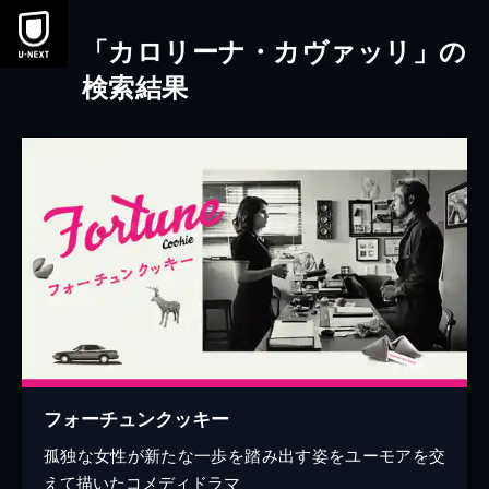
本文へスキップ
「カロリーナ・カヴァッリ」の
検索結果
フォーチュンクッキー
孤独な女性が新たな一歩を踏み出す姿をユーモアを交
えて描いたコメディドラマ