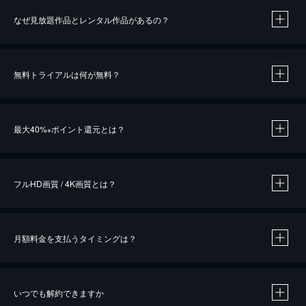
なぜ見放題作品とレンタル作品があるの？
無料トライアルは何が無料？
※
最大40%
ポイント還元とは？
※
※
作品によって必要なポイントが異なります。
フルHD画質 / 4K画質とは？
月額料金を支払うタイミングは？
※
40％ポイント還元の対象は、クレジットカード決済による作品の購入 / レンタルです。
※
iOSアプリのUコイン決済による作品の購入 / レンタルは、20％のポイント還元です。
※
還元の対象外となる決済方法や商品があります。くわしくは
こちら
をご確認ください。
いつでも解約できますか