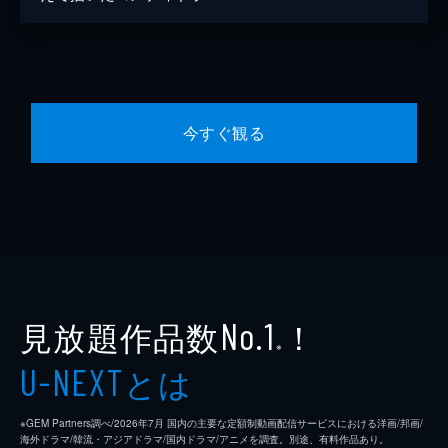
今すぐ観る
見放題作品数
！
No.1
※
とは
U-NEXT
※GEM Partners調べ/2026年7⽉ 国内の主要な定額制動画配信サービスにおける洋画/邦画/
海外ドラマ/韓流・アジアドラマ/国内ドラマ/アニメを調査。別途、有料作品あり。