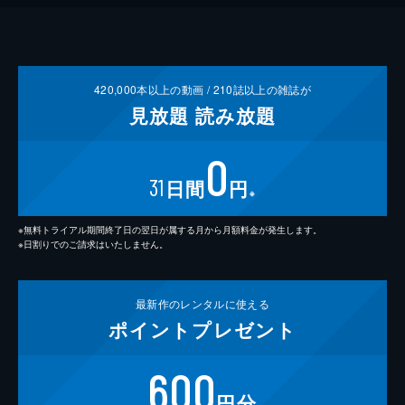
420,000
本以上の動画 /
210
誌以上の雑誌が
見放題
読み放題
0
31
日間
円
※
※無料トライアル期間終了日の翌日が属する月から月額料金が発生します。
※日割りでのご請求はいたしません。
最新作の
レンタルに使える
ポイント
プレゼント
600
円分