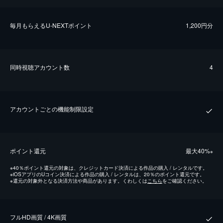
毎⽉もらえるU-NEXTポイント
1,200円分
同時視聴アカウント数
4
アカウントごとの機能制限設定
ポイント還元
最⼤40%
※
※
40％ポイント還元の対象は、クレジットカード決済による作品の購入 / レンタルです。
※
iOSアプリのUコイン決済による作品の購入 / レンタルは、20％のポイント還元です。
※
還元の対象外となる決済方法や商品があります。くわしくは
こちら
をご確認ください。
フルHD画質 / 4K画質