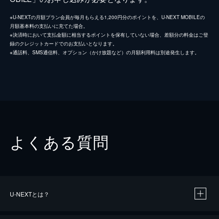
※U-NEXTの月額プラン会員が毎月もらえる1,200円分のポイントを、U-NEXT MOBILEの
月額基本料の支払いに充てた場合。
※決済時において支払金額に相当するポイントを保有していない場合、差額分の料金はご登
録のクレジットカードでのお支払いとなります。
※通話料、SMS通信料、オプション（かけ放題など）の月額利用料は別途発生します。
よくある質問
U-NEXTとは？