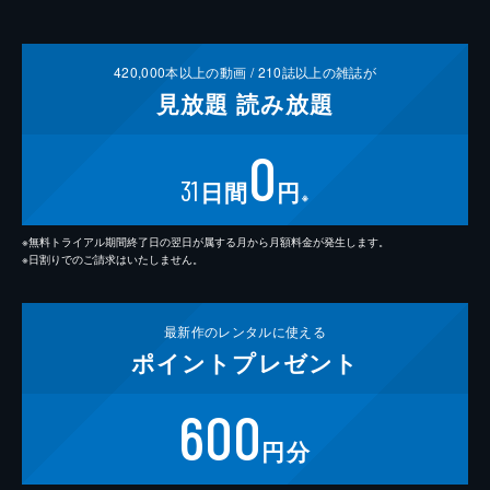
420,000
本以上の動画 /
210
誌以上の雑誌が
見放題
読み放題
0
31
日間
円
※
※無料トライアル期間終了日の翌日が属する月から月額料金が発生します。
※日割りでのご請求はいたしません。
最新作の
レンタルに使える
ポイント
プレゼント
600
円分