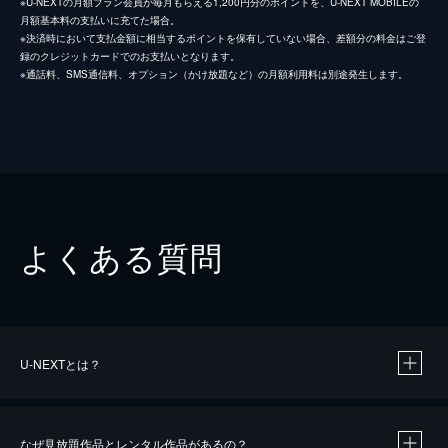
※U-NEXTの月額プラン会員が毎月もらえる1,200円分のポイントを、U-NEXT MOBILEの
月額基本料の支払いに充てた場合。
※決済時において支払金額に相当するポイントを保有していない場合、差額分の料金はご登
録のクレジットカードでのお支払いとなります。
※通話料、SMS通信料、オプション（かけ放題など）の月額利用料は別途発生します。
よくある質問
U-NEXTとは？
なぜ見放題作品とレンタル作品があるの？