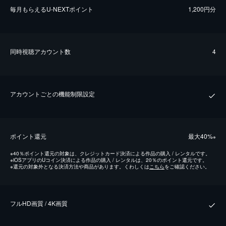
毎⽉もらえるU-NEXTポイント
1,200円分
同時視聴アカウント数
4
アカウントごとの機能制限設定
ポイント還元
最⼤40%
※
※
40％ポイント還元の対象は、クレジットカード決済による作品の購入 / レンタルです。
※
iOSアプリのUコイン決済による作品の購入 / レンタルは、20％のポイント還元です。
※
還元の対象外となる決済方法や商品があります。くわしくは
こちら
をご確認ください。
フルHD画質 / 4K画質