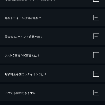
無料トライアルは何が無料？
※
最大40%
ポイント還元とは？
※
※
作品によって必要なポイントが異なります。
フルHD画質 / 4K画質とは？
月額料金を支払うタイミングは？
※
40％ポイント還元の対象は、クレジットカード決済による作品の購入 / レンタルです。
※
iOSアプリのUコイン決済による作品の購入 / レンタルは、20％のポイント還元です。
※
還元の対象外となる決済方法や商品があります。くわしくは
こちら
をご確認ください。
いつでも解約できますか