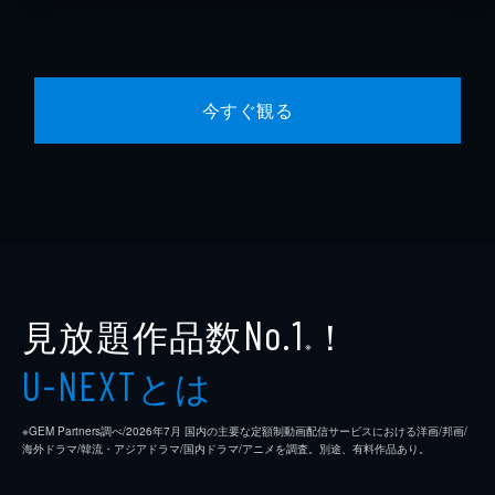
今すぐ観る
見放題作品数
！
No.1
※
とは
U-NEXT
※GEM Partners調べ/2026年7⽉ 国内の主要な定額制動画配信サービスにおける洋画/邦画/
海外ドラマ/韓流・アジアドラマ/国内ドラマ/アニメを調査。別途、有料作品あり。