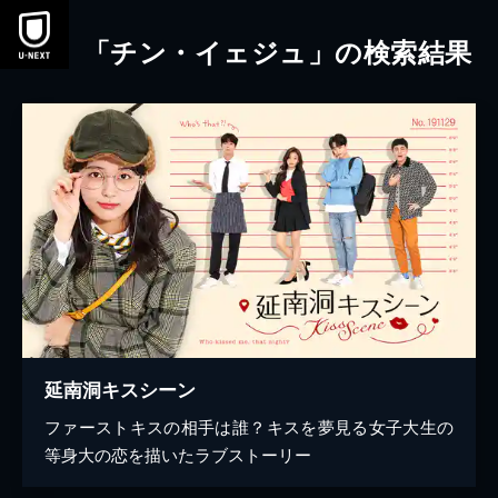
本文へスキップ
「チン・イェジュ」の検索結果
延南洞キスシーン
ファーストキスの相手は誰？キスを夢見る女子大生の
等身大の恋を描いたラブストーリー