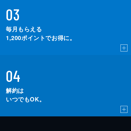
03
毎月もらえる
1,200
ポイントでお得に。
04
解約は
いつでもOK。