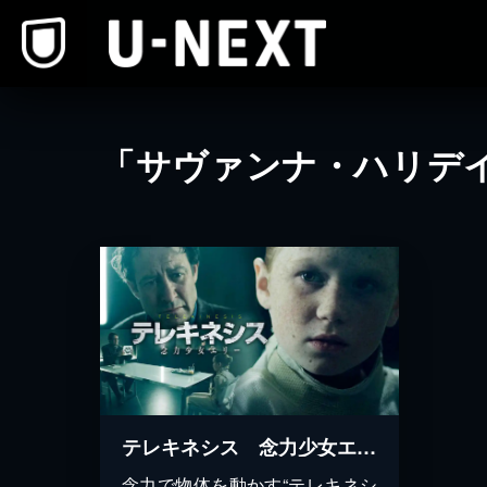
本文へスキップ
「サヴァンナ・ハリデ
テレキネシス 念力少女エリー
念力で物体を動かす“テレキネシ