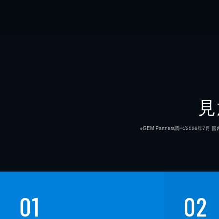
見
※GEM Partners調べ/20
01
02