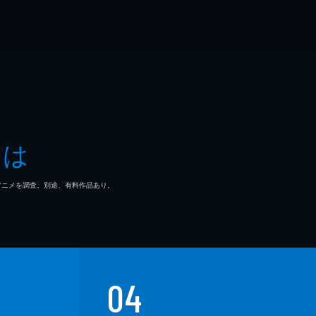
とは
マ/アニメを調査。別途、有料作品あり。
04