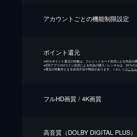
アカウントごとの機能制限設定
ポイント還元
※
40％ポイント還元の対象は、クレジットカード決済による作品の購入
※
iOSアプリのUコイン決済による作品の購入 / レンタルは、20％
※
還元の対象外となる決済方法や商品があります。くわしくは
こちら
フルHD画質 / 4K画質
⾼⾳質（DOLBY DIGITAL PLUS）