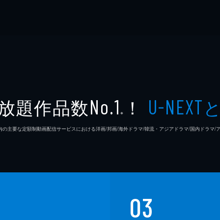
放題作品数
！
No.1
U-NEXT
※
26年7⽉ 国内の主要な定額制動画配信サービスにおける洋画/邦画/海外ドラマ/韓流・アジアドラマ/国内ドラ
03