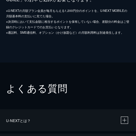
※U-NEXTの月額プラン会員が毎月もらえる1,200円分のポイントを、U-NEXT MOBILEの
月額基本料の支払いに充てた場合。
※決済時において支払金額に相当するポイントを保有していない場合、差額分の料金はご登
録のクレジットカードでのお支払いとなります。
※通話料、SMS通信料、オプション（かけ放題など）の月額利用料は別途発生します。
よくある質問
U-NEXTとは？