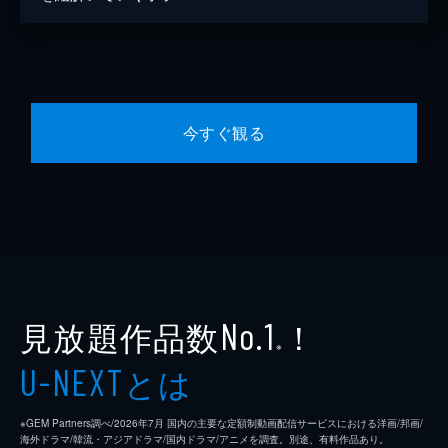
今すぐ観る
見放題作品数
！
No.1
※
とは
U-NEXT
※GEM Partners調べ/2026年7⽉ 国内の主要な定額制動画配信サービスにおける洋画/邦画/
海外ドラマ/韓流・アジアドラマ/国内ドラマ/アニメを調査。別途、有料作品あり。