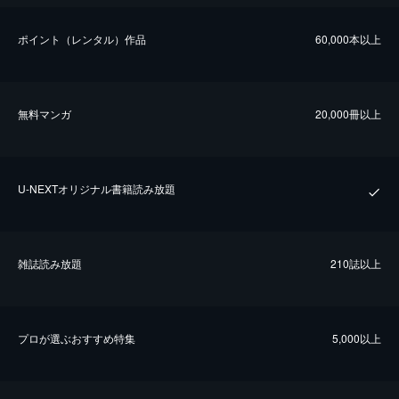
ポイント（レンタル）作品
60,000本以上
無料マンガ
20,000冊以上
U-NEXTオリジナル書籍読み放題
雑誌読み放題
210誌以上
プロが選ぶおすすめ特集
5,000以上