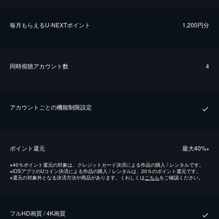
毎⽉もらえるU-NEXTポイント
1,200円分
同時視聴アカウント数
4
アカウントごとの機能制限設定
ポイント還元
最⼤40%
※
※
40％ポイント還元の対象は、クレジットカード決済による作品の購入 / レンタルです。
※
iOSアプリのUコイン決済による作品の購入 / レンタルは、20％のポイント還元です。
※
還元の対象外となる決済方法や商品があります。くわしくは
こちら
をご確認ください。
フルHD画質 / 4K画質