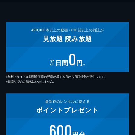
420,000
本以上の動画 /
210
誌以上の雑誌が
見放題
読み放題
0
31
日間
円
※
※無料トライアル期間終了日の翌日が属する月から月額料金が発生します。
※日割りでのご請求はいたしません。
最新作の
レンタルに使える
ポイント
プレゼント
600
円分