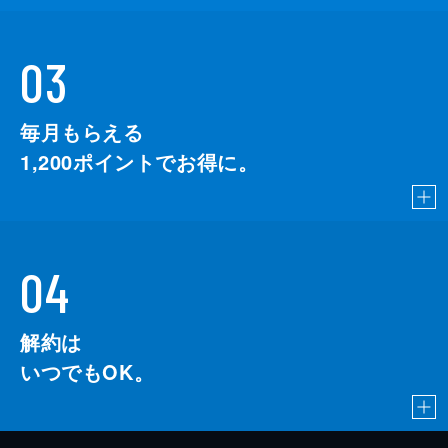
03
毎月もらえる
1,200
ポイントでお得に。
04
解約は
いつでもOK。