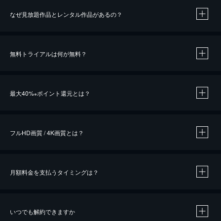
なぜ見放題作品とレンタル作品があるの？
無料トライアルは何が無料？
※
最大40%
ポイント還元とは？
※
※
作品によって必要なポイントが異なります。
フルHD画質 / 4K画質とは？
月額料金を支払うタイミングは？
※
40％ポイント還元の対象は、クレジットカード決済による作品の購入 / レンタルです。
※
iOSアプリのUコイン決済による作品の購入 / レンタルは、20％のポイント還元です。
※
還元の対象外となる決済方法や商品があります。くわしくは
こちら
をご確認ください。
いつでも解約できますか