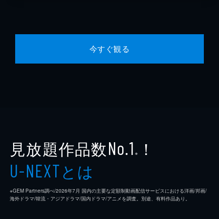
今すぐ観る
見放題作品数
！
No.1
※
とは
U-NEXT
※GEM Partners調べ/2026年7⽉ 国内の主要な定額制動画配信サービスにおける洋画/邦画/
海外ドラマ/韓流・アジアドラマ/国内ドラマ/アニメを調査。別途、有料作品あり。