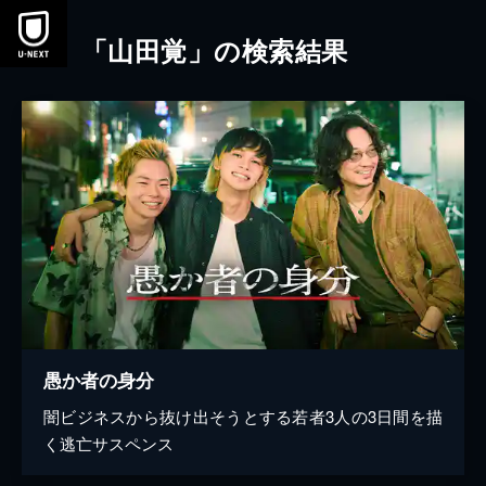
本文へスキップ
「山田覚」の検索結果
愚か者の身分
闇ビジネスから抜け出そうとする若者3人の3日間を描
く逃亡サスペンス