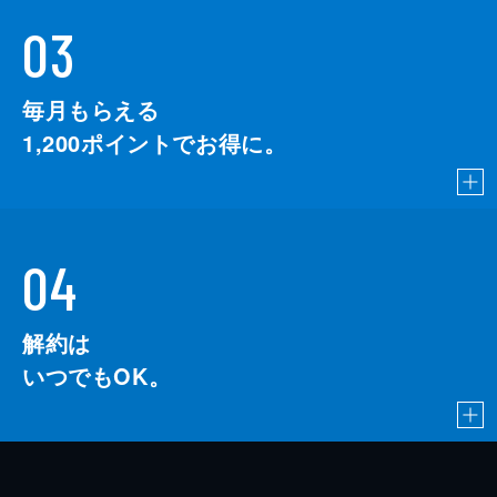
03
毎月もらえる
1,200
ポイントでお得に。
04
解約は
いつでもOK。