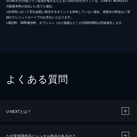
※U-NEXTの月額プラン会員が毎月もらえる1,200円分のポイントを、U-NEXT MOBILEの
月額基本料の支払いに充てた場合。
※決済時において支払金額に相当するポイントを保有していない場合、差額分の料金はご登
録のクレジットカードでのお支払いとなります。
※通話料、SMS通信料、オプション（かけ放題など）の月額利用料は別途発生します。
よくある質問
U-NEXTとは？
なぜ見放題作品とレンタル作品があるの？