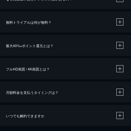
無料トライアルは何が無料？
※
最大40%
ポイント還元とは？
※
※
作品によって必要なポイントが異なります。
フルHD画質 / 4K画質とは？
月額料金を支払うタイミングは？
※
40％ポイント還元の対象は、クレジットカード決済による作品の購入 / レンタルです。
※
iOSアプリのUコイン決済による作品の購入 / レンタルは、20％のポイント還元です。
※
還元の対象外となる決済方法や商品があります。くわしくは
こちら
をご確認ください。
いつでも解約できますか