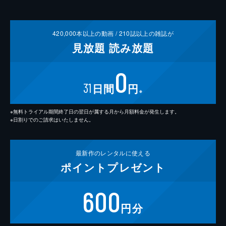
420,000
本以上の動画 /
210
誌以上の雑誌が
見放題
読み放題
0
31
日間
円
※
※無料トライアル期間終了日の翌日が属する月から月額料金が発生します。
※日割りでのご請求はいたしません。
最新作の
レンタルに使える
ポイント
プレゼント
600
円分