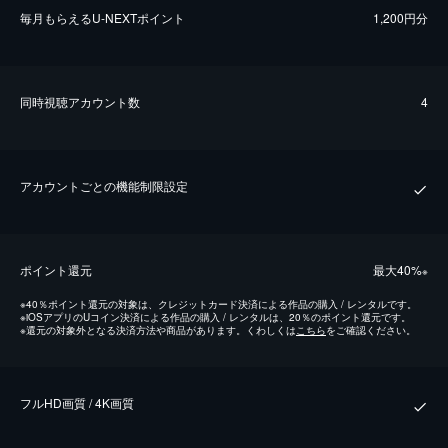
毎⽉もらえるU-NEXTポイント
1,200円分
同時視聴アカウント数
4
アカウントごとの機能制限設定
ポイント還元
最⼤40%
※
※
40％ポイント還元の対象は、クレジットカード決済による作品の購入 / レンタルです。
※
iOSアプリのUコイン決済による作品の購入 / レンタルは、20％のポイント還元です。
※
還元の対象外となる決済方法や商品があります。くわしくは
こちら
をご確認ください。
フルHD画質 / 4K画質