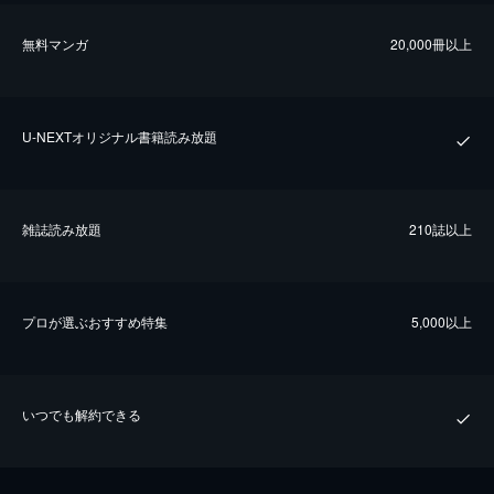
無料マンガ
20,000冊以上
U-NEXTオリジナル書籍読み放題
雑誌読み放題
210誌以上
プロが選ぶおすすめ特集
5,000以上
いつでも解約できる