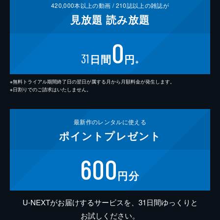
420,000
本以上の動画 /
210
誌以上の雑誌が
見放題
読み放題
0
31
日間
円
※
※無料トライアル期間終了日の翌日が属する月から月額料金が発生します。
※日割りでのご請求はいたしません。
最新作の
レンタルに使える
ポイント
プレゼント
600
円分
U-NEXTがお届けするサービスを、31日間ゆっくりと
お試しください。