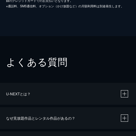
録のクレジットカードでのお支払いとなります。
※通話料、SMS通信料、オプション（かけ放題など）の月額利用料は別途発生します。
よくある質問
U-NEXTとは？
なぜ見放題作品とレンタル作品があるの？