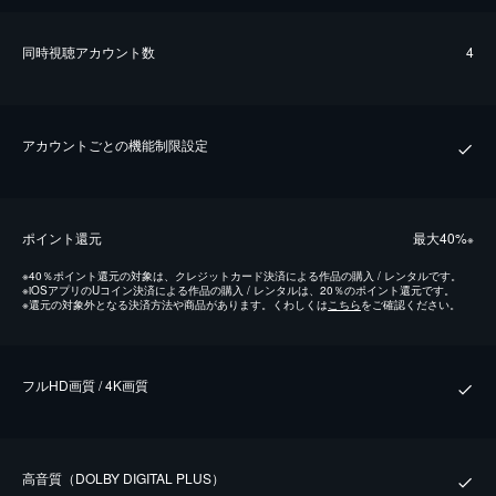
同時視聴アカウント数
4
アカウントごとの機能制限設定
ポイント還元
最⼤40%
※
※
40％ポイント還元の対象は、クレジットカード決済による作品の購入 / レンタルです。
※
iOSアプリのUコイン決済による作品の購入 / レンタルは、20％のポイント還元です。
※
還元の対象外となる決済方法や商品があります。くわしくは
こちら
をご確認ください。
フルHD画質 / 4K画質
⾼⾳質（DOLBY DIGITAL PLUS）