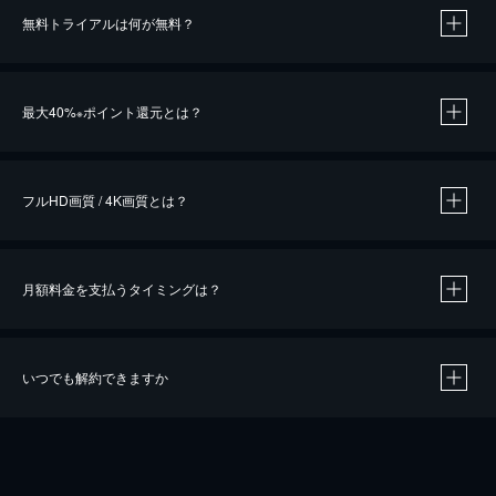
無料トライアルは何が無料？
※
最大40%
ポイント還元とは？
※
※
作品によって必要なポイントが異なります。
フルHD画質 / 4K画質とは？
月額料金を支払うタイミングは？
※
40％ポイント還元の対象は、クレジットカード決済による作品の購入 / レンタルです。
※
iOSアプリのUコイン決済による作品の購入 / レンタルは、20％のポイント還元です。
※
還元の対象外となる決済方法や商品があります。くわしくは
こちら
をご確認ください。
いつでも解約できますか