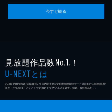
今すぐ観る
見放題作品数
！
No.1
※
とは
U-NEXT
※GEM Partners調べ/2026年7⽉ 国内の主要な定額制動画配信サービスにおける洋画/邦画/
海外ドラマ/韓流・アジアドラマ/国内ドラマ/アニメを調査。別途、有料作品あり。