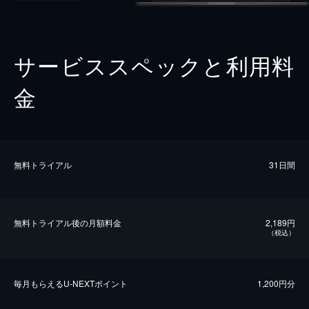
サービススペックと利用料
金
無料トライアル
31日間
無料トライアル後の⽉額料金
2,189円
（税込）
毎⽉もらえるU-NEXTポイント
1,200円分