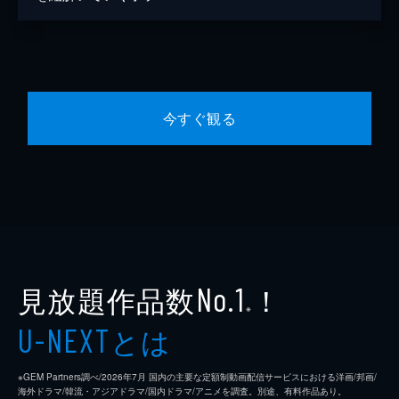
今すぐ観る
見放題作品数
！
No.1
※
とは
U-NEXT
※GEM Partners調べ/2026年7⽉ 国内の主要な定額制動画配信サービスにおける洋画/邦画/
海外ドラマ/韓流・アジアドラマ/国内ドラマ/アニメを調査。別途、有料作品あり。