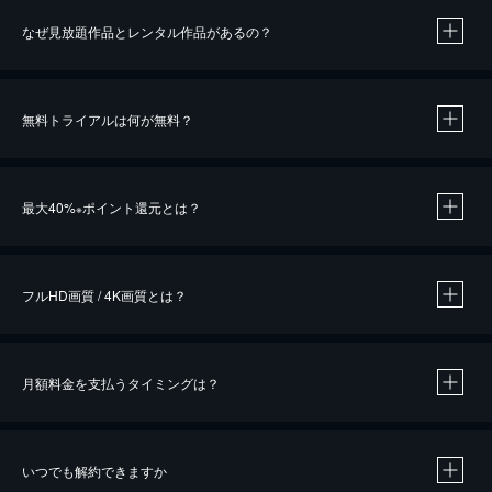
なぜ見放題作品とレンタル作品があるの？
無料トライアルは何が無料？
※
最大40%
ポイント還元とは？
※
※
作品によって必要なポイントが異なります。
フルHD画質 / 4K画質とは？
月額料金を支払うタイミングは？
※
40％ポイント還元の対象は、クレジットカード決済による作品の購入 / レンタルです。
※
iOSアプリのUコイン決済による作品の購入 / レンタルは、20％のポイント還元です。
※
還元の対象外となる決済方法や商品があります。くわしくは
こちら
をご確認ください。
いつでも解約できますか