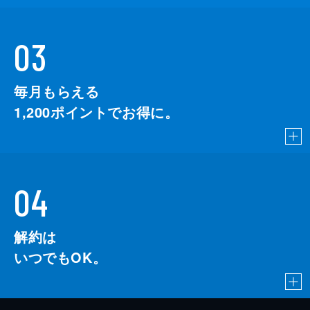
03
毎月もらえる
1,200
ポイントでお得に。
04
解約は
いつでもOK。