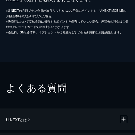
※U-NEXTの月額プラン会員が毎月もらえる1,200円分のポイントを、U-NEXT MOBILEの
月額基本料の支払いに充てた場合。
※決済時において支払金額に相当するポイントを保有していない場合、差額分の料金はご登
録のクレジットカードでのお支払いとなります。
※通話料、SMS通信料、オプション（かけ放題など）の月額利用料は別途発生します。
よくある質問
U-NEXTとは？