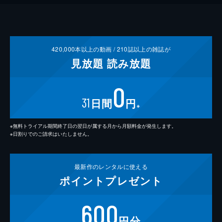
420,000
本以上の動画 /
210
誌以上の雑誌が
見放題
読み放題
0
31
日間
円
※
※無料トライアル期間終了日の翌日が属する月から月額料金が発生します。
※日割りでのご請求はいたしません。
最新作の
レンタルに使える
ポイント
プレゼント
600
円分