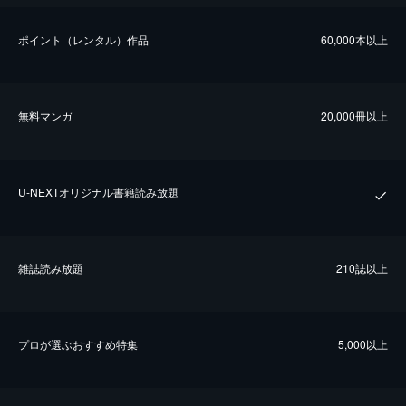
ポイント（レンタル）作品
60,000本以上
無料マンガ
20,000冊以上
U-NEXTオリジナル書籍読み放題
雑誌読み放題
210誌以上
プロが選ぶおすすめ特集
5,000以上