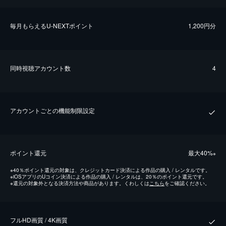
毎⽉もらえるU-NEXTポイント
1,200円分
同時視聴アカウント数
4
アカウントごとの機能制限設定
ポイント還元
最⼤40%
※
※
40％ポイント還元の対象は、クレジットカード決済による作品の購入 / レンタルです。
※
iOSアプリのUコイン決済による作品の購入 / レンタルは、20％のポイント還元です。
※
還元の対象外となる決済方法や商品があります。くわしくは
こちら
をご確認ください。
フルHD画質 / 4K画質