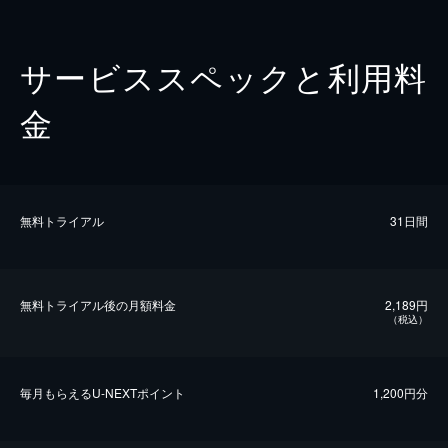
サービススペックと利用料
金
無料トライアル
31日間
無料トライアル後の⽉額料金
2,189円
（税込）
毎⽉もらえるU-NEXTポイント
1,200円分