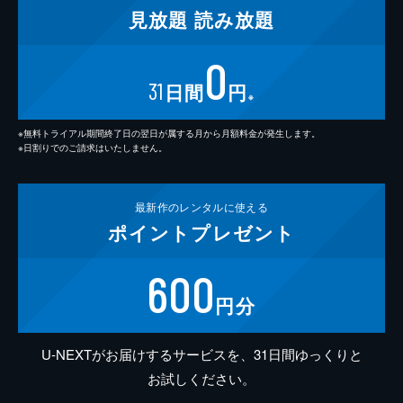
見放題
読み放題
0
31
日間
円
※
※無料トライアル期間終了日の翌日が属する月から月額料金が発生します。
※日割りでのご請求はいたしません。
最新作の
レンタルに使える
ポイント
プレゼント
600
円分
U-NEXTがお届けするサービスを、31日間ゆっくりと
お試しください。