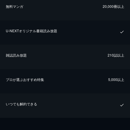
無料マンガ
20,000冊以上
U-NEXTオリジナル書籍読み放題
雑誌読み放題
210誌以上
プロが選ぶおすすめ特集
5,000以上
いつでも解約できる