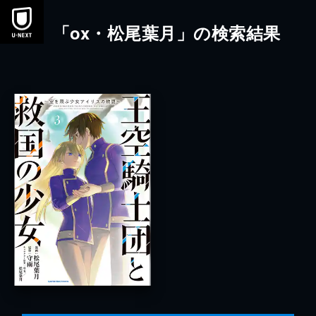
本文へスキップ
「ox・松尾葉月」の検索結果