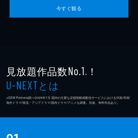
今すぐ観る
見放題作品数
！
No.1
※
とは
U-NEXT
※GEM Partners調べ/2026年7⽉ 国内の主要な定額制動画配信サービスにおける洋画/邦画/
海外ドラマ/韓流・アジアドラマ/国内ドラマ/アニメを調査。別途、有料作品あり。