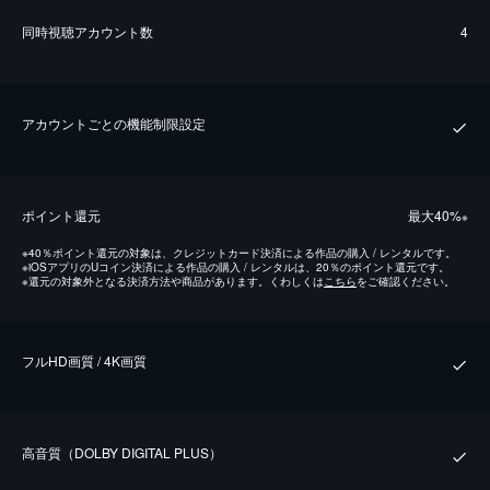
同時視聴アカウント数
4
アカウントごとの機能制限設定
ポイント還元
最⼤40%
※
※
40％ポイント還元の対象は、クレジットカード決済による作品の購入 / レンタルです。
※
iOSアプリのUコイン決済による作品の購入 / レンタルは、20％のポイント還元です。
※
還元の対象外となる決済方法や商品があります。くわしくは
こちら
をご確認ください。
フルHD画質 / 4K画質
⾼⾳質（DOLBY DIGITAL PLUS）