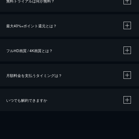
無料トライアルは何が無料？
※
最大40%
ポイント還元とは？
※
※
作品によって必要なポイントが異なります。
フルHD画質 / 4K画質とは？
月額料金を支払うタイミングは？
※
40％ポイント還元の対象は、クレジットカード決済による作品の購入 / レンタルです。
※
iOSアプリのUコイン決済による作品の購入 / レンタルは、20％のポイント還元です。
※
還元の対象外となる決済方法や商品があります。くわしくは
こちら
をご確認ください。
いつでも解約できますか