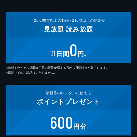
420,000
本以上の動画 /
210
誌以上の雑誌が
見放題
読み放題
0
31
日間
円
※
※無料トライアル期間終了日の翌日が属する月から月額料金が発生します。
※日割りでのご請求はいたしません。
最新作の
レンタルに使える
ポイント
プレゼント
600
円分