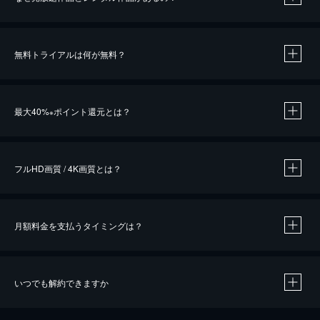
無料トライアルは何が無料？
※
最大40%
ポイント還元とは？
※
※
作品によって必要なポイントが異なります。
フルHD画質 / 4K画質とは？
月額料金を支払うタイミングは？
※
40％ポイント還元の対象は、クレジットカード決済による作品の購入 / レンタルです。
※
iOSアプリのUコイン決済による作品の購入 / レンタルは、20％のポイント還元です。
※
還元の対象外となる決済方法や商品があります。くわしくは
こちら
をご確認ください。
いつでも解約できますか