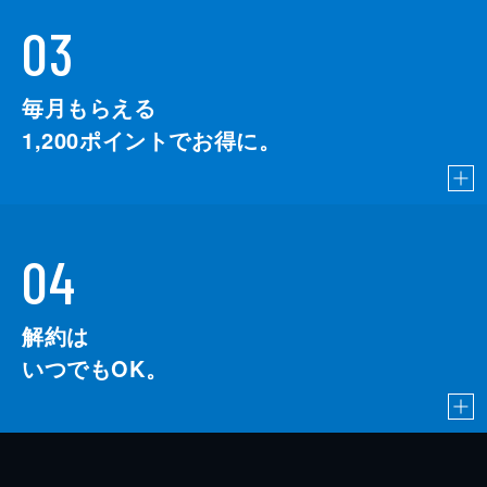
03
毎月もらえる
1,200
ポイントでお得に。
04
解約は
いつでもOK。