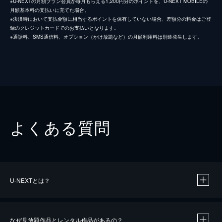
※U-NEXTの月額プラン会員が毎月もらえる1,200円分のポイントを、U-NEXT MOBILEの
月額基本料の支払いに充てた場合。
※決済時において支払金額に相当するポイントを保有していない場合、差額分の料金はご登
録のクレジットカードでのお支払いとなります。
※通話料、SMS通信料、オプション（かけ放題など）の月額利用料は別途発生します。
よくある質問
U-NEXTとは？
なぜ見放題作品とレンタル作品があるの？