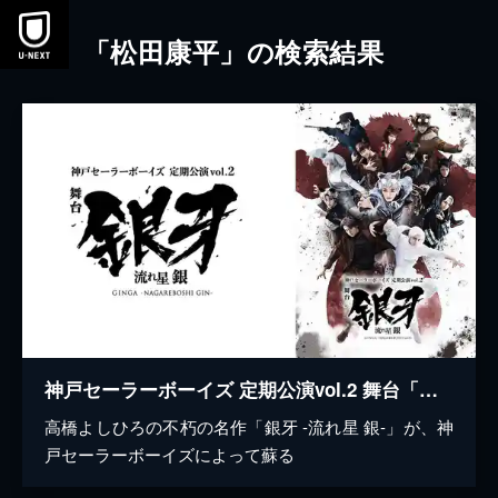
本文へスキップ
「松田康平」の検索結果
神戸セーラーボーイズ 定期公演vol.2 舞台「銀牙 -流れ星 銀-」
高橋よしひろの不朽の名作「銀牙 -流れ星 銀-」が、神
戸セーラーボーイズによって蘇る