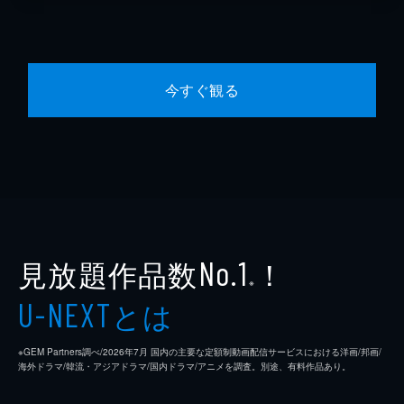
今すぐ観る
見放題作品数
！
No.1
※
とは
U-NEXT
※GEM Partners調べ/2026年7⽉ 国内の主要な定額制動画配信サービスにおける洋画/邦画/
海外ドラマ/韓流・アジアドラマ/国内ドラマ/アニメを調査。別途、有料作品あり。