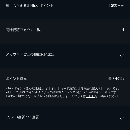
毎⽉もらえるU-NEXTポイント
1,200円分
同時視聴アカウント数
4
アカウントごとの機能制限設定
ポイント還元
最⼤40%
※
※
40％ポイント還元の対象は、クレジットカード決済による作品の購入 / レンタルです。
※
iOSアプリのUコイン決済による作品の購入 / レンタルは、20％のポイント還元です。
※
還元の対象外となる決済方法や商品があります。くわしくは
こちら
をご確認ください。
フルHD画質 / 4K画質