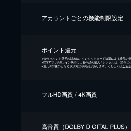
アカウントごとの機能制限設定
ポイント還元
※
40％ポイント還元の対象は、クレジットカード決済による作品の購入
※
iOSアプリのUコイン決済による作品の購入 / レンタルは、20％
※
還元の対象外となる決済方法や商品があります。くわしくは
こちら
フルHD画質 / 4K画質
⾼⾳質（DOLBY DIGITAL PLUS）