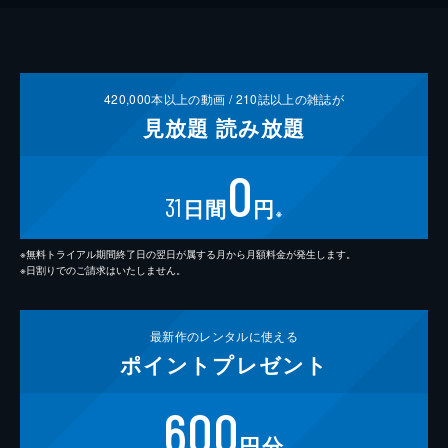
420,000
本以上の動画 /
210
誌以上の雑誌が
見放題
読み放題
0
31
日間
円
※
※無料トライアル期間終了日の翌日が属する月から月額料金が発生します。
※日割りでのご請求はいたしません。
最新作の
レンタルに使える
ポイント
プレゼント
600
円分