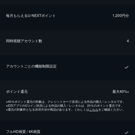
毎⽉もらえるU-NEXTポイント
1,200円分
同時視聴アカウント数
4
アカウントごとの機能制限設定
ポイント還元
最⼤40%
※
※
40％ポイント還元の対象は、クレジットカード決済による作品の購入 / レンタルです。
※
iOSアプリのUコイン決済による作品の購入 / レンタルは、20％のポイント還元です。
※
還元の対象外となる決済方法や商品があります。くわしくは
こちら
をご確認ください。
フルHD画質 / 4K画質