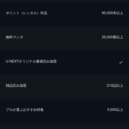
ポイント（レンタル）作品
60,000本以上
無料マンガ
20,000冊以上
U-NEXTオリジナル書籍読み放題
雑誌読み放題
210誌以上
プロが選ぶおすすめ特集
5,000以上