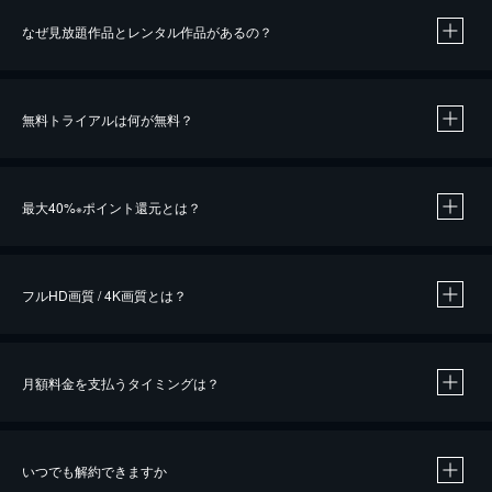
なぜ見放題作品とレンタル作品があるの？
無料トライアルは何が無料？
※
最大40%
ポイント還元とは？
※
※
作品によって必要なポイントが異なります。
フルHD画質 / 4K画質とは？
月額料金を支払うタイミングは？
※
40％ポイント還元の対象は、クレジットカード決済による作品の購入 / レンタルです。
※
iOSアプリのUコイン決済による作品の購入 / レンタルは、20％のポイント還元です。
※
還元の対象外となる決済方法や商品があります。くわしくは
こちら
をご確認ください。
いつでも解約できますか