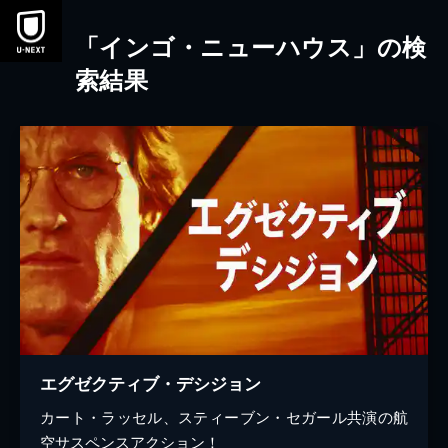
本文へスキップ
「インゴ・ニューハウス」の検
索結果
エグゼクティブ・デシジョン
カート・ラッセル、スティーブン・セガール共演の航
空サスペンスアクション！