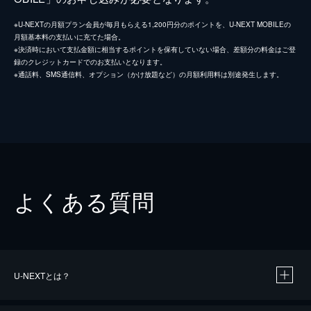
※U-NEXTの月額プラン会員が毎月もらえる1,200円分のポイントを、U-NEXT MOBILEの
月額基本料の支払いに充てた場合。
※決済時において支払金額に相当するポイントを保有していない場合、差額分の料金はご登
録のクレジットカードでのお支払いとなります。
※通話料、SMS通信料、オプション（かけ放題など）の月額利用料は別途発生します。
よくある質問
U-NEXTとは？