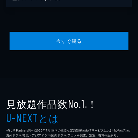
今すぐ観る
見放題作品数
！
No.1
※
とは
U-NEXT
※GEM Partners調べ/2026年7⽉ 国内の主要な定額制動画配信サービスにおける洋画/邦画/
海外ドラマ/韓流・アジアドラマ/国内ドラマ/アニメを調査。別途、有料作品あり。