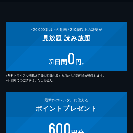
420,000
本以上の動画 /
210
誌以上の雑誌が
見放題
読み放題
0
31
日間
円
※
※無料トライアル期間終了日の翌日が属する月から月額料金が発生します。
※日割りでのご請求はいたしません。
最新作の
レンタルに使える
ポイント
プレゼント
600
円分