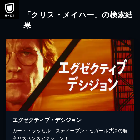
本文へスキップ
「クリス・メイハー」の検索結
果
エグゼクティブ・デシジョン
カート・ラッセル、スティーブン・セガール共演の航
空サスペンスアクション！