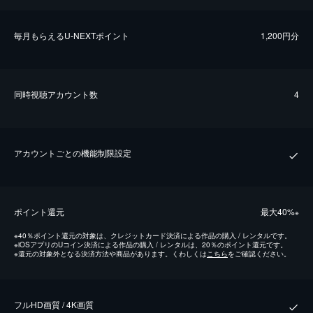
毎⽉もらえるU-NEXTポイント
1,200円分
同時視聴アカウント数
4
アカウントごとの機能制限設定
ポイント還元
最⼤40%
※
※
40％ポイント還元の対象は、クレジットカード決済による作品の購入 / レンタルです。
※
iOSアプリのUコイン決済による作品の購入 / レンタルは、20％のポイント還元です。
※
還元の対象外となる決済方法や商品があります。くわしくは
こちら
をご確認ください。
フルHD画質 / 4K画質