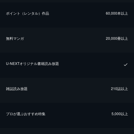
ポイント（レンタル）作品
60,000本以上
無料マンガ
20,000冊以上
U-NEXTオリジナル書籍読み放題
雑誌読み放題
210誌以上
プロが選ぶおすすめ特集
5,000以上