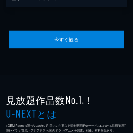
今すぐ観る
見放題作品数
！
No.1
※
とは
U-NEXT
※GEM Partners調べ/2026年7⽉ 国内の主要な定額制動画配信サービスにおける洋画/邦画/
海外ドラマ/韓流・アジアドラマ/国内ドラマ/アニメを調査。別途、有料作品あり。