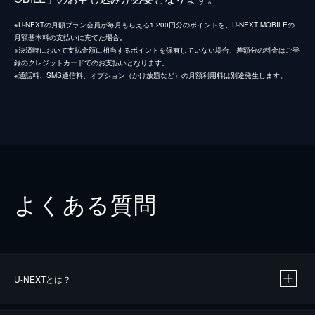
※U-NEXTの月額プラン会員が毎月もらえる1,200円分のポイントを、U-NEXT MOBILEの
月額基本料の支払いに充てた場合。
※決済時において支払金額に相当するポイントを保有していない場合、差額分の料金はご登
録のクレジットカードでのお支払いとなります。
※通話料、SMS通信料、オプション（かけ放題など）の月額利用料は別途発生します。
よくある質問
U-NEXTとは？