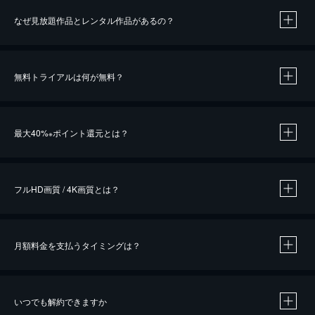
なぜ見放題作品とレンタル作品があるの？
無料トライアルは何が無料？
※
最大40%
ポイント還元とは？
※
※
作品によって必要なポイントが異なります。
フルHD画質 / 4K画質とは？
月額料金を支払うタイミングは？
※
40％ポイント還元の対象は、クレジットカード決済による作品の購入 / レンタルです。
※
iOSアプリのUコイン決済による作品の購入 / レンタルは、20％のポイント還元です。
※
還元の対象外となる決済方法や商品があります。くわしくは
こちら
をご確認ください。
いつでも解約できますか