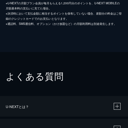
※U-NEXTの月額プラン会員が毎月もらえる1,200円分のポイントを、U-NEXT MOBILEの
月額基本料の支払いに充てた場合。
※決済時において支払金額に相当するポイントを保有していない場合、差額分の料金はご登
録のクレジットカードでのお支払いとなります。
※通話料、SMS通信料、オプション（かけ放題など）の月額利用料は別途発生します。
よくある質問
U-NEXTとは？