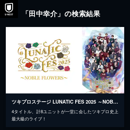
本文へスキップ
「田中幸介」の検索結果
ツキプロステージ LUNATIC FES 2025 ～NOBLE FLOWERS～
4タイトル、計8ユニットが一堂に会したツキプロ史上
最大級のライブ！