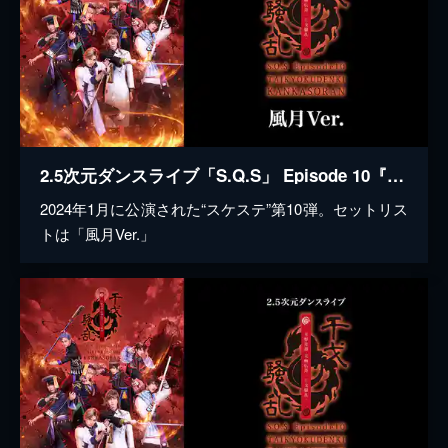
2.5次元ダンスライブ「S.Q.S」 Episode 10『月野奇譚 太極伝奇 -干戈騒乱-』風月Ver.
2024年1月に公演された“スケステ”第10弾。セットリス
トは「風月Ver.」