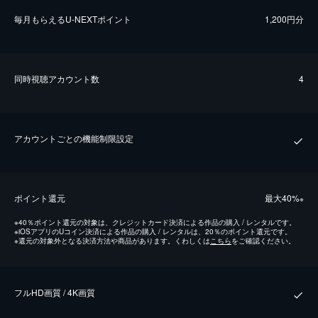
毎⽉もらえるU-NEXTポイント
1,200円分
同時視聴アカウント数
4
アカウントごとの機能制限設定
ポイント還元
最⼤40%
※
※
40％ポイント還元の対象は、クレジットカード決済による作品の購入 / レンタルです。
※
iOSアプリのUコイン決済による作品の購入 / レンタルは、20％のポイント還元です。
※
還元の対象外となる決済方法や商品があります。くわしくは
こちら
をご確認ください。
フルHD画質 / 4K画質