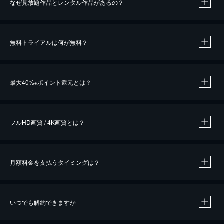
なぜ見放題作品とレンタル作品があるの？
無料トライアルは何が無料？
※
最大40%
ポイント還元とは？
※
※
作品によって必要なポイントが異なります。
フルHD画質 / 4K画質とは？
月額料金を支払うタイミングは？
※
40％ポイント還元の対象は、クレジットカード決済による作品の購入 / レンタルです。
※
iOSアプリのUコイン決済による作品の購入 / レンタルは、20％のポイント還元です。
※
還元の対象外となる決済方法や商品があります。くわしくは
こちら
をご確認ください。
いつでも解約できますか