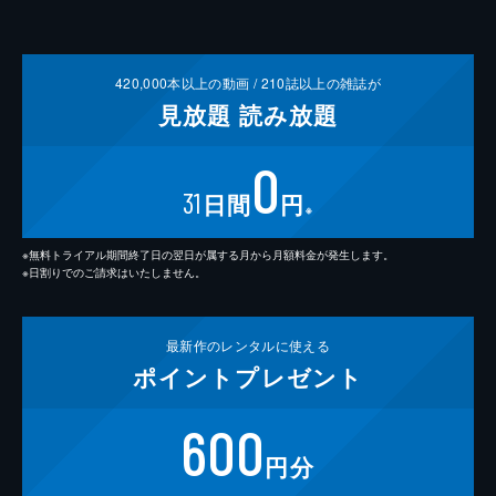
420,000
本以上の動画 /
210
誌以上の雑誌が
見放題
読み放題
0
31
日間
円
※
※無料トライアル期間終了日の翌日が属する月から月額料金が発生します。
※日割りでのご請求はいたしません。
最新作の
レンタルに使える
ポイント
プレゼント
600
円分