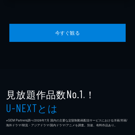
今すぐ観る
見放題作品数
！
No.1
※
とは
U-NEXT
※GEM Partners調べ/2026年7⽉ 国内の主要な定額制動画配信サービスにおける洋画/邦画/
海外ドラマ/韓流・アジアドラマ/国内ドラマ/アニメを調査。別途、有料作品あり。