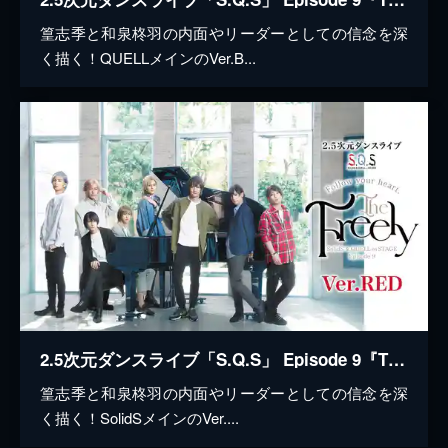
篁志季と和泉柊羽の内面やリーダーとしての信念を深
く描く！QUELLメインのVer.B...
2.5次元ダンスライブ「S.Q.S」 Episode 9『The Freely』Ver.RED
篁志季と和泉柊羽の内面やリーダーとしての信念を深
く描く！SolidSメインのVer....