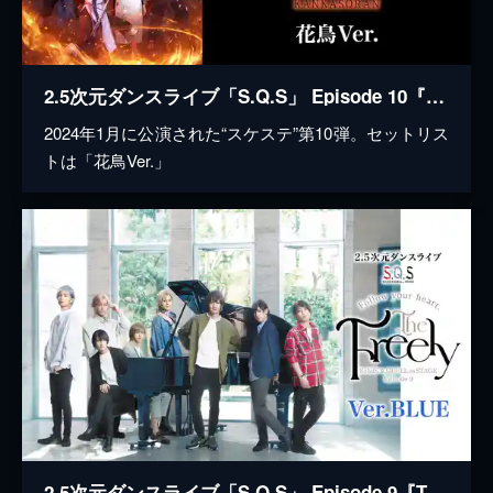
2.5次元ダンスライブ「S.Q.S」 Episode 10『月野奇譚 太極伝奇 -干戈騒乱-』花鳥Ver.
2024年1月に公演された“スケステ”第10弾。セットリス
トは「花鳥Ver.」
2.5次元ダンスライブ「S.Q.S」 Episode 9『The Freely』Ver.BLUE