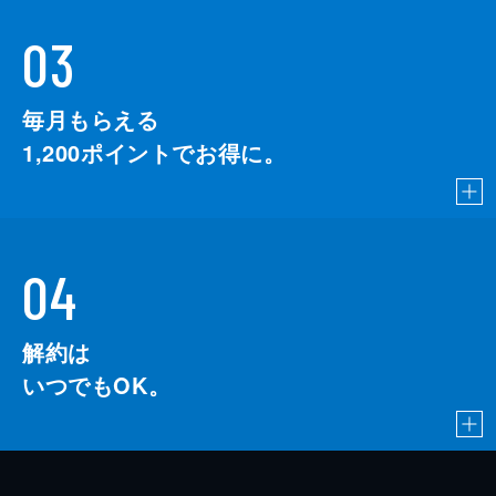
03
毎月もらえる
1,200
ポイントでお得に。
04
解約は
いつでもOK。