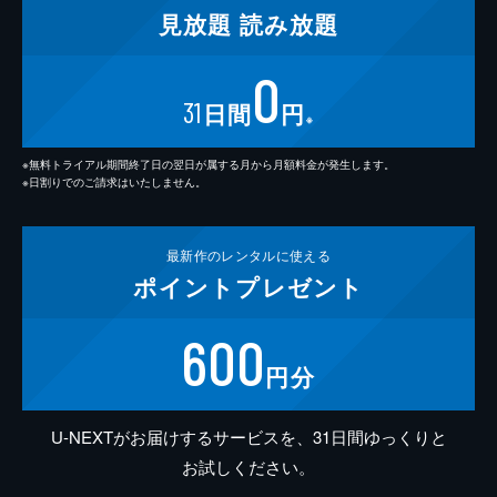
見放題
読み放題
0
31
日間
円
※
※無料トライアル期間終了日の翌日が属する月から月額料金が発生します。
※日割りでのご請求はいたしません。
最新作の
レンタルに使える
ポイント
プレゼント
600
円分
U-NEXTがお届けするサービスを、31日間ゆっくりと
お試しください。