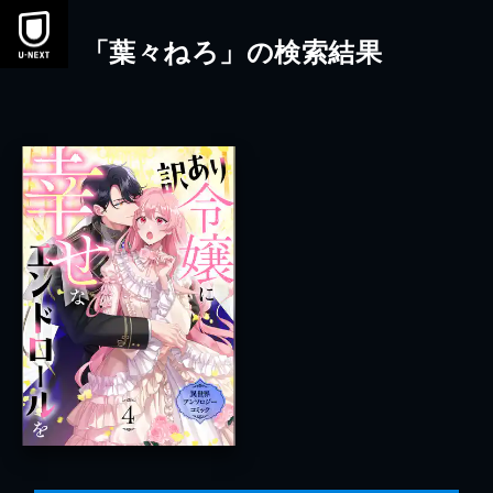
本文へスキップ
「葉々ねろ」の検索結果