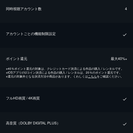
同時視聴アカウント数
4
アカウントごとの機能制限設定
ポイント還元
最⼤40%
※
※
40％ポイント還元の対象は、クレジットカード決済による作品の購入 / レンタルです。
※
iOSアプリのUコイン決済による作品の購入 / レンタルは、20％のポイント還元です。
※
還元の対象外となる決済方法や商品があります。くわしくは
こちら
をご確認ください。
フルHD画質 / 4K画質
⾼⾳質（DOLBY DIGITAL PLUS）