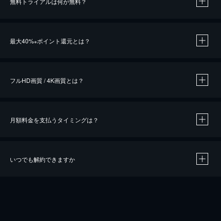
無料トライアルは何が無料？
※
最大40%
ポイント還元とは？
※
※
作品によって必要なポイントが異なります。
フルHD画質 / 4K画質とは？
月額料金を支払うタイミングは？
※
40％ポイント還元の対象は、クレジットカード決済による作品の購入 / レンタルです。
※
iOSアプリのUコイン決済による作品の購入 / レンタルは、20％のポイント還元です。
※
還元の対象外となる決済方法や商品があります。くわしくは
こちら
をご確認ください。
いつでも解約できますか