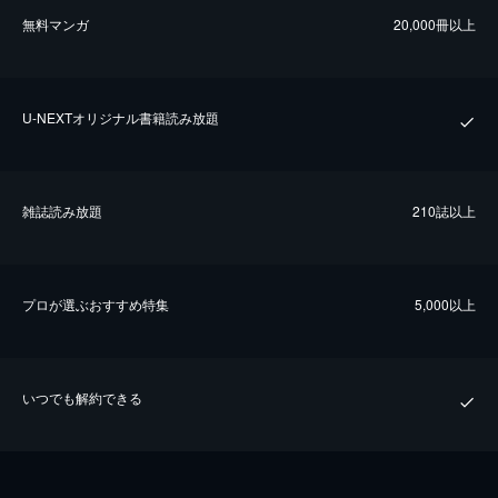
無料マンガ
20,000冊以上
U-NEXTオリジナル書籍読み放題
雑誌読み放題
210誌以上
プロが選ぶおすすめ特集
5,000以上
いつでも解約できる