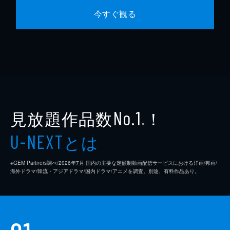
今すぐ観る
見放題作品数
！
No.1
※
とは
U-NEXT
※GEM Partners調べ/2026年7⽉ 国内の主要な定額制動画配信サービスにおける洋画/邦画/
海外ドラマ/韓流・アジアドラマ/国内ドラマ/アニメを調査。別途、有料作品あり。