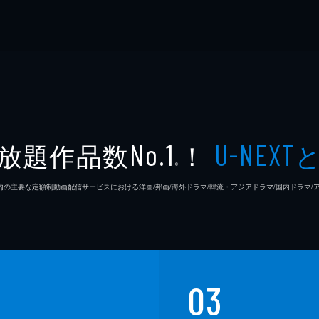
放題作品数
！
No.1
U-NEXT
※
26年7⽉ 国内の主要な定額制動画配信サービスにおける洋画/邦画/海外ドラマ/韓流・アジアドラマ/国内ドラ
03