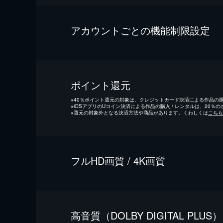
アカウントごとの機能制限設定
ポイント還元
※
40％ポイント還元の対象は、クレジットカード決済による作品の購入
※
iOSアプリのUコイン決済による作品の購入 / レンタルは、20％
※
還元の対象外となる決済方法や商品があります。くわしくは
こちら
フルHD画質 / 4K画質
⾼⾳質（DOLBY DIGITAL PLUS）