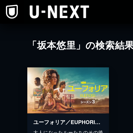
本文へスキップ
「坂本悠里」の検索結
ユーフォリア／EUPHORIA シーズン３
大人になったルーたちのその後