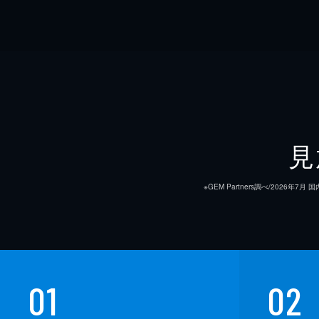
見
※GEM Partners調べ/20
01
02