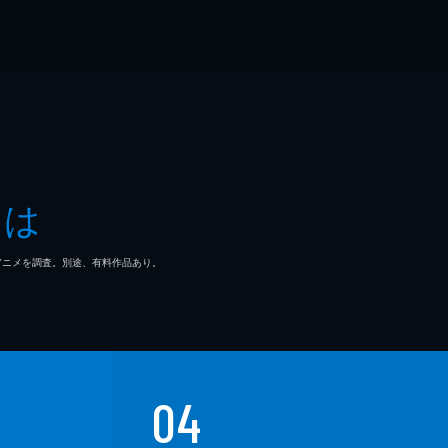
とは
マ/アニメを調査。別途、有料作品あり。
04