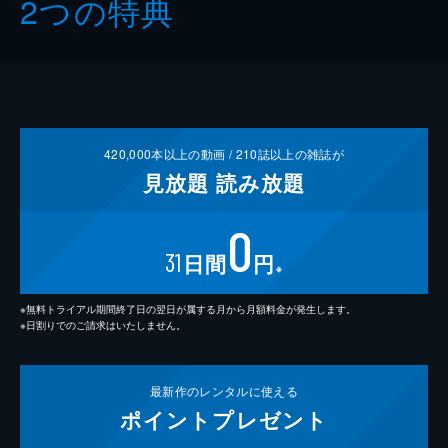
2つの特典
420,000
本以上の動画 /
210
誌以上の雑誌が
見放題
読み放題
0
31
日間
円
※
※無料トライアル期間終了日の翌日が属する月から月額料金が発生します。
※日割りでのご請求はいたしません。
最新作の
レンタルに使える
ポイント
プレゼント