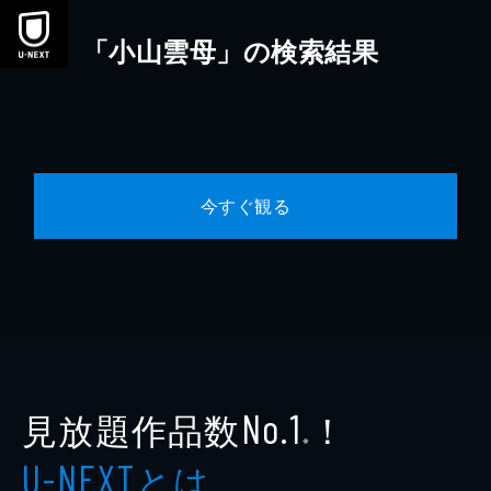
本文へスキップ
「小山雲母」の検索結果
今すぐ観る
見放題作品数
！
No.1
※
とは
U-NEXT