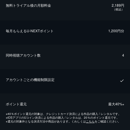
無料トライアル後の⽉額料金
2,189円
（税込）
毎⽉もらえるU-NEXTポイント
1,200円分
同時視聴アカウント数
4
アカウントごとの機能制限設定
ポイント還元
最⼤40%
※
※
40％ポイント還元の対象は、クレジットカード決済による作品の購入 / レンタルです。
※
iOSアプリのUコイン決済による作品の購入 / レンタルは、20％のポイント還元です。
※
還元の対象外となる決済方法や商品があります。くわしくは
こちら
をご確認ください。