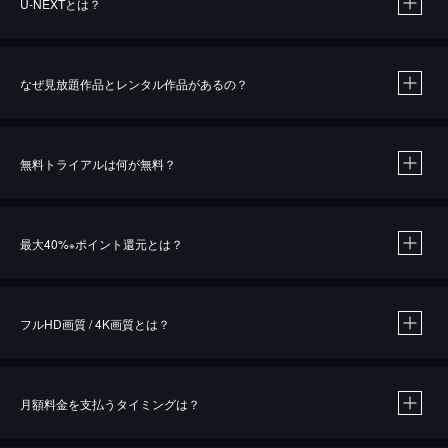
U-NEXTとは？
なぜ見放題作品とレンタル作品があるの？
無料トライアルは何が無料？
※
最大40%
ポイント還元とは？
※
※
作品によって必要なポイントが異なります。
フルHD画質 / 4K画質とは？
月額料金を支払うタイミングは？
※
40％ポイント還元の対象は、クレジットカード決済による作品の購入 / レンタルです。
※
iOSアプリのUコイン決済による作品の購入 / レンタルは、20％のポイント還元です。
※
還元の対象外となる決済方法や商品があります。くわしくは
こちら
をご確認ください。