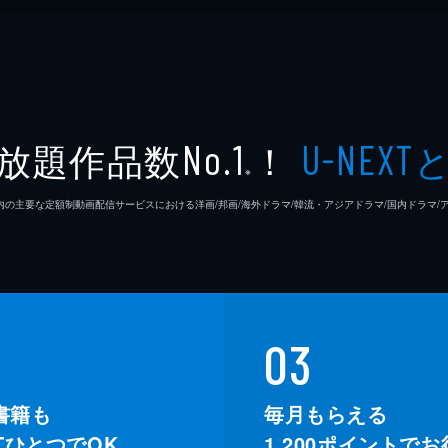
放題作品数
！
No.1
U-NEXT
※
26年7⽉ 国内の主要な定額制動画配信サービスにおける洋画/邦画/海外ドラマ/韓流・アジアドラマ/国内ドラ
03
書籍も
毎月もらえる
XTひとつでOK。
1,200
ポイントでお