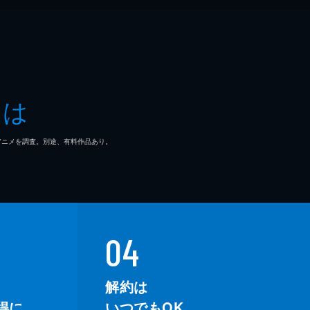
とは
マ/アニメを調査。別途、有料作品あり。
04
解約は
得に。
いつでもOK。