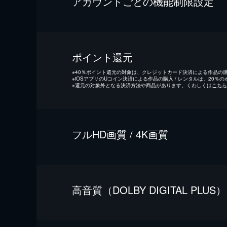
アカウントごとの機能制限設定
ポイント還元
※
40％ポイント還元の対象は、クレジットカード決済による作品の購入
※
iOSアプリのUコイン決済による作品の購入 / レンタルは、20％
※
還元の対象外となる決済方法や商品があります。くわしくは
こちら
フルHD画質 / 4K画質
⾼⾳質（DOLBY DIGITAL PLUS）