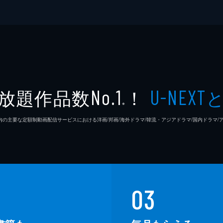
放題作品数
！
No.1
U-NEXT
※
26年7⽉ 国内の主要な定額制動画配信サービスにおける洋画/邦画/海外ドラマ/韓流・アジアドラマ/国内ドラ
03