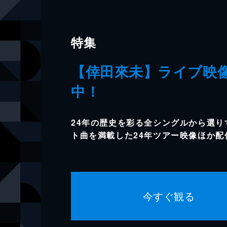
本文へスキップ
特集
【倖田來未】ライブ映
中！
24年の歴史を彩る全シングルから選り
ト曲を満載した24年ツアー映像ほか配
今すぐ観る