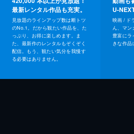
420,000
本以上が見放題！
動画も
最新レンタル作品も充実。
U-NE
見放題のラインアップ数は断トツ
映画 / 
のNo.1。だから観たい作品を、た
ん、マンガ 
っぷり、お得に楽しめます。ま
豊富にラ
た、最新作のレンタルもぞくぞく
きな作品
配信。もう、観たい気分を我慢す
る必要はありません。