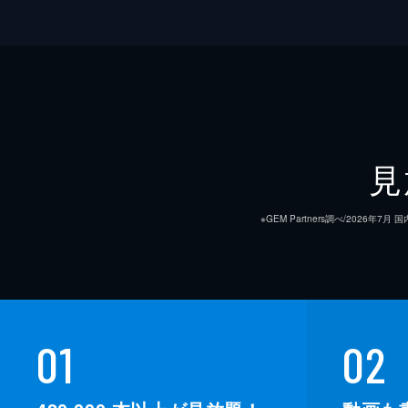
見
※GEM Partners調べ/20
01
02