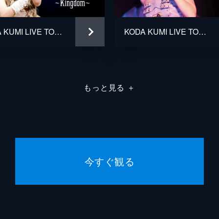
KODA KUMI LIVE TOUR 2008～Kingdom～
KODA KUMI LIVE TOUR 2024 ～BEST SINGLE KNIGHT～
もっと見る
＋
今すぐ観る