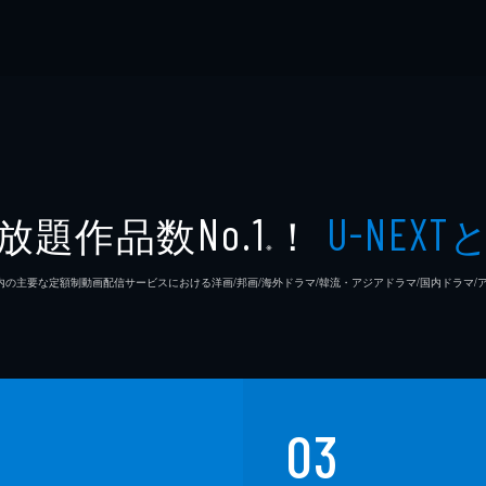
放題作品数
！
No.1
U-NEXT
※
26年7⽉ 国内の主要な定額制動画配信サービスにおける洋画/邦画/海外ドラマ/韓流・アジアドラマ/国内ドラ
03