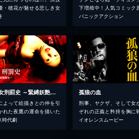
優・穂花が魅せる悲しき女
下増殖中！人気コミック
巻
パニックアクション
江戸女刑罰史 ～緊縛妖艶遊女～
孤狼の血
によって絵描きとの仲を引
刑事、ヤクザ、そして女
かれた夜鷹の運命を描いた
ぞれの正義と矜持を胸に
ス時代劇
イオレンスムービー