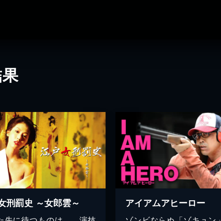
結果
女刑罰史 ～女郎雲～
アイアムアヒーロー
た先に待つものは…。演技
ゾンビならぬ「ゾキュン