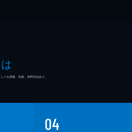
とは
マ/アニメを調査。別途、有料作品あり。
04