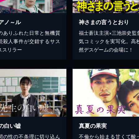
アノ～ル
神さまの言うとおり
のありふれた日常と無機質
福士蒼汰主演×三池崇史監
続殺人事件が交錯するサス
気コミックを実写化。高
ススリラー
然デスゲームの会場に！
の白い嘘
真夏の果実
間の性の不条理に切り込ん
不倫から始まる甘くて酸