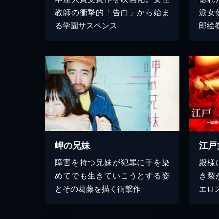
教師の衝撃的「告白」から始ま
派女
る学園サスペンス
郎絵
岬の兄妹
障害を持つ兄妹が犯罪に手を染
殿様
めてでも生きていこうとする姿
き裂
とその葛藤を描く衝撃作
エロ