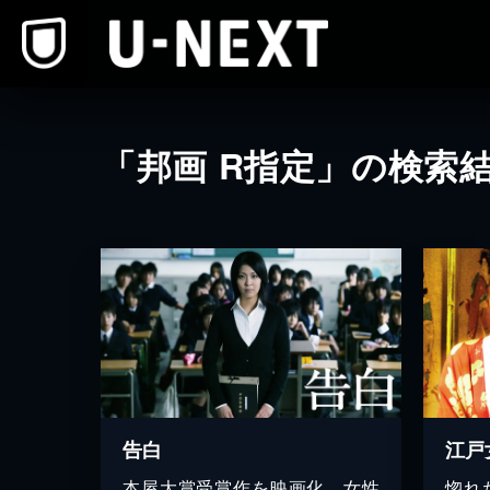
本文へスキップ
「邦画 R指定」の検索
告白
江戸
本屋大賞受賞作を映画化。女性
惚れ