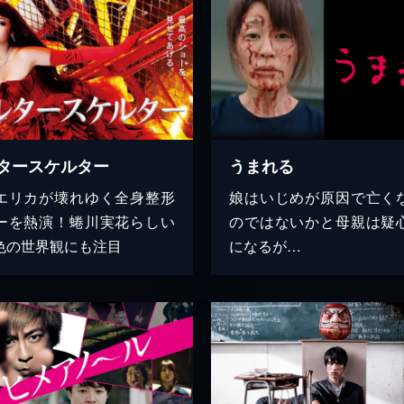
タースケルター
うまれる
エリカが壊れゆく全身整形
娘はいじめが原因で亡く
ーを熱演！蜷川実花らしい
のではないかと母親は疑
色の世界観にも注目
になるが…