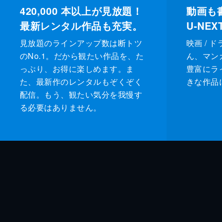
420,000
本以上が見放題！
動画も
最新レンタル作品も充実。
U-NE
見放題のラインアップ数は断トツ
映画 / 
のNo.1。だから観たい作品を、た
ん、マンガ 
っぷり、お得に楽しめます。ま
豊富にラ
た、最新作のレンタルもぞくぞく
きな作品
配信。もう、観たい気分を我慢す
る必要はありません。