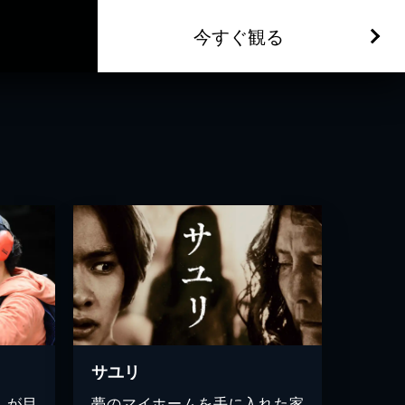
今すぐ観る
サユリ
」が目
夢のマイホームを手に入れた家