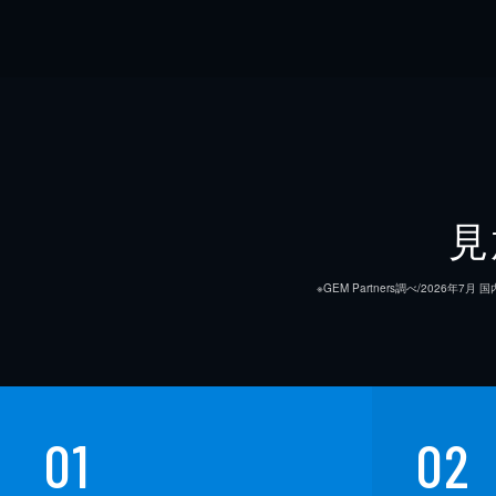
見
※GEM Partners調べ/20
01
02