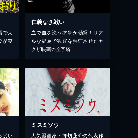
仁義なき戦い
督で人
血で血を洗う抗争が勃発！リア
校が突
ルな描写で観客を熱狂させたヤ
クザ映画の金字塔
ミスミソウ
っぱい
人気漫画家・押切蓮介の代表作