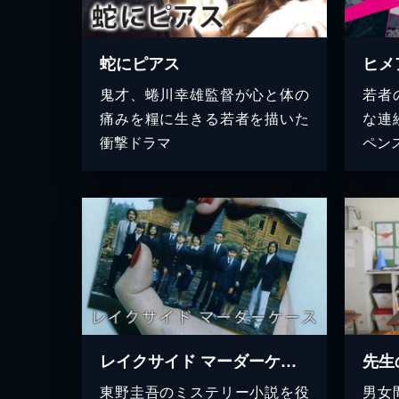
蛇にピアス
ヒメ
鬼才、蜷川幸雄監督が心と体の
若者
痛みを糧に生きる若者を描いた
な連
衝撃ドラマ
ペン
レイクサイド マーダーケース
先生
東野圭吾のミステリー小説を役
男女