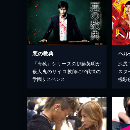
悪の教典
ヘル
『海猿』シリーズの伊藤英明が
沢尻
殺人鬼のサイコ教師に!?戦慄の
スタ
学園サスペンス
極彩