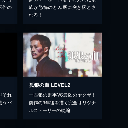
原作の
族が恐怖のどん底に突き落とさ
れる！
孤狼の血 LEVEL2
がそれ
一匹狼の刑事VS最凶のヤクザ！
戦うバ
前作の3年後を描く完全オリジナ
ルストーリーの続編