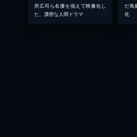
所広司ら名優を揃えて映像化し
だ鳥
た、濃密な人間ドラマ
化