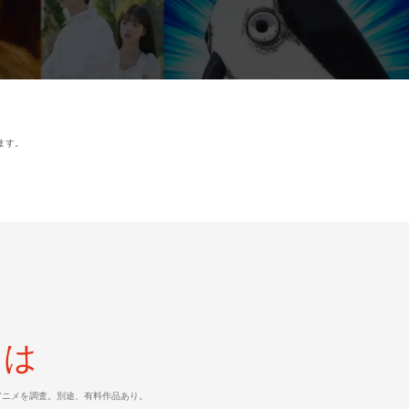
ます。
とは
マ/アニメを調査。別途、有料作品あり。