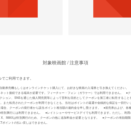
対象映画館 / 注意事項
ルでご利⽤できます。
自動券売機もしくはオンラインチケット購入にて、お好きな映画の入場券と引き換えてください。
ーネット接続できる端末が必要です。フィーチャー・フォン（ガラケー）では利用できません。 ●
クション、SNSを通じた個人間売買等によって営利を目的としてクーポンを第三者に転売すること
。また転売されたクーポンが利用できなくとも、当社はポイントの返還や金銭的な保証を一切行い
場合、クーポンの発行者から該当ポイント相当額の違約金を申し受けます。 ●前売券および、各
等の特別興行には利用できません。 ●レイトショーやサービスデイでも利用できます。ただし、
CREEN X、IMAXは特別興行のため、クーポンの他に追加料金が必要となります。 ●クーポンの有効
XTポイントの払い戻しはできません。