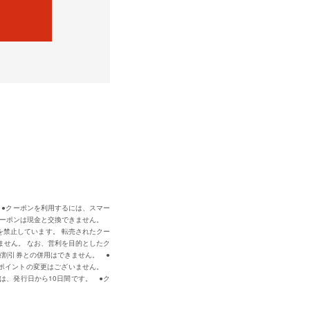
 ●クーポンを利用するには、スマー
クーポンは現金と交換できません。
を禁止しています。 転売されたクー
ません。 なお、営利を目的としたク
種割引券との併用はできません。 ●
利用ポイントの変更はございません。
期限は、発行日から10日間です。 ●ク