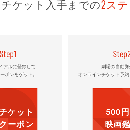
画チケット
⼊⼿までの
ステ
2
Step
1
Step
イアルに登録して
劇場の自動券
クーポンをゲット。
オンラインチケット予約
チケット
500
クーポン
映画