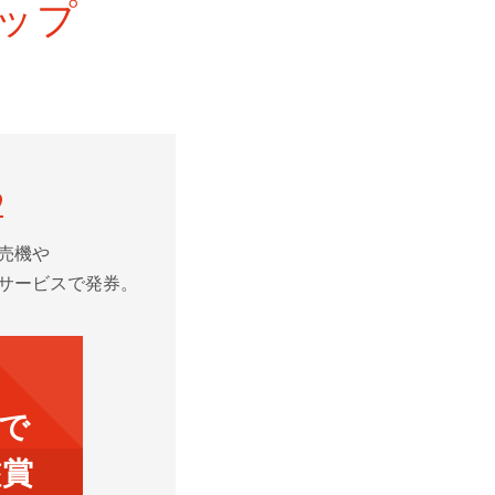
ップ
2
売機や
サービスで発券。
円で
鑑賞