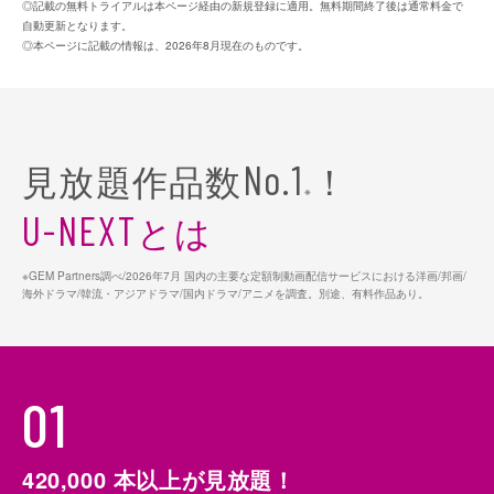
◎記載の無料トライアルは本ページ経由の新規登録に適用。無料期間終了後は通常料金で
自動更新となります。
◎本ページに記載の情報は、2026年8月現在のものです。
見放題作品数
！
No.1
※
とは
U-NEXT
※GEM Partners調べ/2026年7⽉ 国内の主要な定額制動画配信サービスにおける洋画/邦画/
海外ドラマ/韓流・アジアドラマ/国内ドラマ/アニメを調査。別途、有料作品あり。
01
420,000
本以上が見放題！