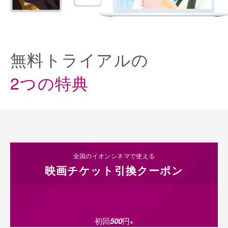
無料トライアルの
2つの特典
全国のイオンシネマ
で使える
映画チケット
引換クーポン
初回
500
円
※