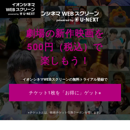
本文へスキップ
劇場の新作映画を
500円（税込）で
楽しもう！
イオンシネマWEBスクリーンの無料トライアル登録で
チケット1枚を「お得に」ゲット※
※チケットとは、映画チケット引換クーポンを指します。