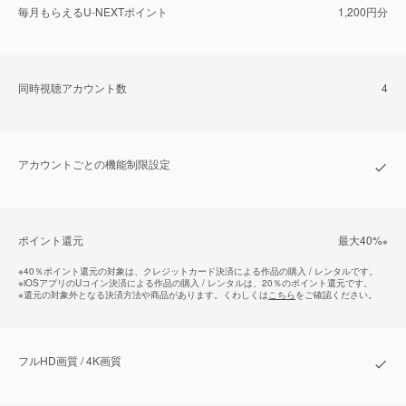
毎⽉もらえるU-NEXTポイント
1,200円分
同時視聴アカウント数
4
アカウントごとの機能制限設定
ポイント還元
最⼤40%
※
※
40％ポイント還元の対象は、クレジットカード決済による作品の購入 / レンタルです。
※
iOSアプリのUコイン決済による作品の購入 / レンタルは、20％のポイント還元です。
※
還元の対象外となる決済方法や商品があります。くわしくは
こちら
をご確認ください。
フルHD画質 / 4K画質