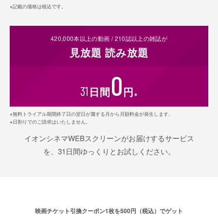
※記載の価格は税込です。
420,000
本以上の動画 /
210
誌以上の雑誌が
見放題
読み放題
0
31
日間
円
※
※無料トライアル期間終了日の翌日が属する月から月額料金が発生します。
※日割りでのご請求はいたしません。
イオンシネマWEBスクリーンがお届けするサービス
を、31日間ゆっくりとお試しください。
映画チケット引換クーポン1枚を500円（税込）でゲット