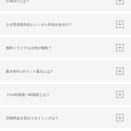
U-NEXTとは？
なぜ見放題作品とレンタル作品があるの？
無料トライアルは何が無料？
※
最大40%
ポイント還元とは？
※
※
作品によって必要なポイントが異なります。
フルHD画質 / 4K画質とは？
※
40％ポイント還元の対象は、クレジットカード決済による作品の購入 / レンタルです。
※
iOSアプリのUコイン決済による作品の購入 / レンタルは、20％のポイント還元です。
月額料金を支払うタイミングは？
※
還元の対象外となる決済方法や商品があります。くわしくは
こちら
をご確認ください。