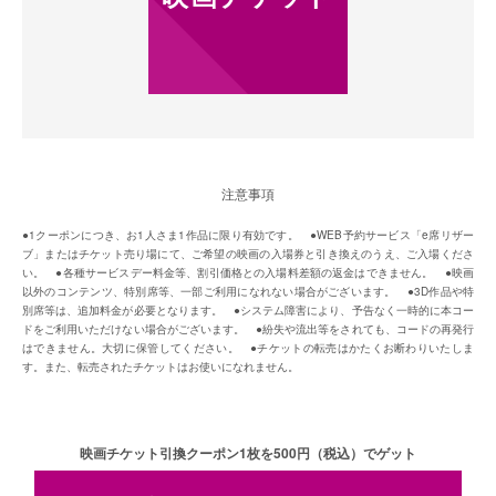
注意事項
●1クーポンにつき、お1⼈さま1作品に限り有効です。 ●WEB予約サービス「e席リザー
ブ」またはチケット売り場にて、ご希望の映画の⼊場券と引き換えのうえ、ご⼊場くださ
い。 ●各種サービスデー料⾦等、割引価格との⼊場料差額の返⾦はできません。 ●映画
以外のコンテンツ、特別席等、⼀部ご利⽤になれない場合がございます。 ●3D作品や特
別席等は、追加料⾦が必要となります。 ●システム障害により、予告なく⼀時的に本コー
ドをご利⽤いただけない場合がございます。 ●紛失や流出等をされても、コードの再発⾏
はできません。⼤切に保管してください。 ●チケットの転売はかたくお断わりいたしま
す。また、転売されたチケットはお使いになれません。
映画チケット引換クーポン1枚を500円（税込）でゲット