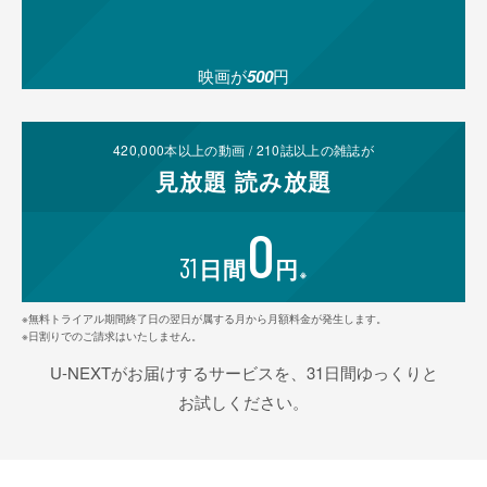
映画が
500
円
420,000
本以上の動画 /
210
誌以上の雑誌が
見放題
読み放題
0
31
日間
円
※
※無料トライアル期間終了日の翌日が属する月から月額料金が発生します。
※日割りでのご請求はいたしません。
U-NEXTがお届けするサービスを、31日間ゆっくりと
お試しください。