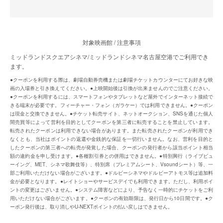
対象映画館 / 注意事項
ミッドランドスクエアシネマ/ミッドランドシネマ名古屋空港でご利⽤でき
ます。
●クーポンを利用する際は、劇場自動券売機または劇場チケットカウンターにてお好きな映
画の入場券と引き換えてください。●上映開始後は引換が出来ませんのでご注意ください。
●クーポンを利用するには、スマートフォンやタブレットなど屋外でインターネット接続で
きる端末が必要です。フィーチャー・フォン（ガラケー）では利用できません。●クーポン
は現金と交換できません。●チケット転売サイト、ネットオークション、SNSを通じた個人
間売買等によって営利を目的としてクーポンを第三者に転売することを禁止しています。
転売されたクーポンは利用できない場合があります。また転売されたクーポンが利用でき
なくとも、当社はポイントの返還や金銭的な保証を一切行いません。なお、営利を目的と
したクーポンの第三者への転売が発覚した場合、クーポンの発行者から該当ポイント相当
額の違約金を申し受けます。●各種割引券との併用はできません。●特別興行（ライブビュ
ーイング、MET、シネマ歌舞伎等）、特別席（プレミアムシート、Vsoundシート）等、一
部ご利用いただけない場合がございます。●ドルビーシネマやドルビーアトモス等は追加料
金が必要となります。●レイトショーやサービスデイでも利用できます。ただし、利用ポイ
ントの変更はございません。●システム障害などにより、予告なく一時的にチケットをご利
用いただけない場合がございます。●クーポンの有効期限は、発行日から10日間です。●ク
ーポン発行後は、取り消しやU-NEXTポイントの払い戻しはできません。