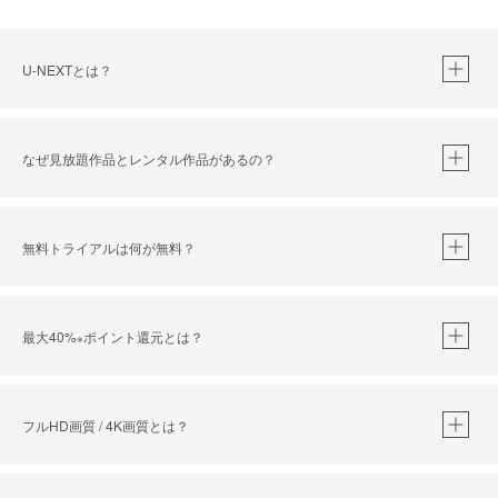
U-NEXTとは？
なぜ見放題作品とレンタル作品があるの？
無料トライアルは何が無料？
※
最大40%
ポイント還元とは？
※
※
作品によって必要なポイントが異なります。
フルHD画質 / 4K画質とは？
※
40％ポイント還元の対象は、クレジットカード決済による作品の購入 / レンタルです。