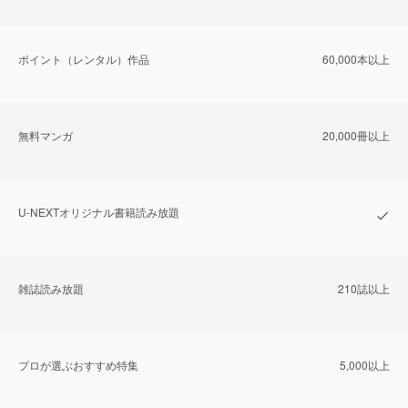
ポイント（レンタル）作品
60,000本以上
無料マンガ
20,000冊以上
U-NEXTオリジナル書籍読み放題
雑誌読み放題
210誌以上
プロが選ぶおすすめ特集
5,000以上