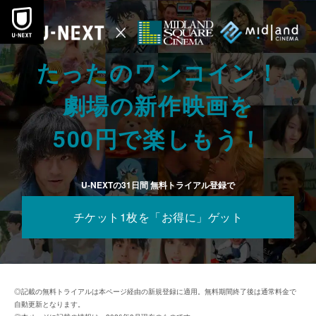
本文へスキップ
たったのワンコイン！
劇場の新作映画を
500円で楽しもう！
U-NEXTの31日間 無料トライアル登録で
チケット1枚を「お得に」ゲット
◎記載の無料トライアルは本ページ経由の新規登録に適用。無料期間終了後は通常料金で
自動更新となります。