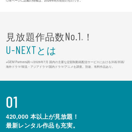
◎本ページに記載の情報は、2026年8月現在のものです。
見放題作品数
！
No.1
※
とは
U-NEXT
※GEM Partners調べ/2026年7⽉ 国内の主要な定額制動画配信サービスにおける洋画/邦画/
海外ドラマ/韓流・アジアドラマ/国内ドラマ/アニメを調査。別途、有料作品あり。
01
420,000
本以上が見放題！
最新レンタル作品も充実。