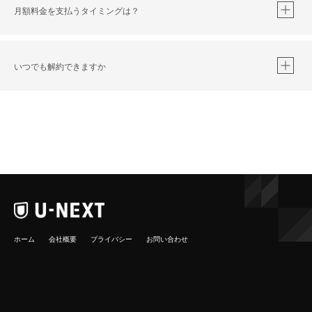
※
iOSアプリのUコイン決済による作品の購入 / レンタルは、20％のポイント還元です。
月額料金を支払うタイミングは？
※
還元の対象外となる決済方法や商品があります。くわしくは
こちら
をご確認ください。
いつでも解約できますか
こちら
ホーム
会社概要
プライバシー
お問い合わせ