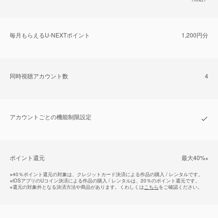
毎⽉もらえるU-NEXTポイント
1,200円分
同時視聴アカウント数
4
アカウントごとの機能制限設定
ポイント還元
最⼤40%
※
※
40％ポイント還元の対象は、クレジットカード決済による作品の購入 / レンタルです。
※
iOSアプリのUコイン決済による作品の購入 / レンタルは、20％のポイント還元です。
※
還元の対象外となる決済方法や商品があります。くわしくは
こちら
をご確認ください。