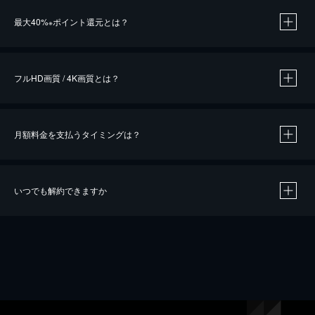
※
最大40%
ポイント還元とは？
※
※
作品によって必要なポイントが異なります。
フルHD画質 / 4K画質とは？
月額料金を支払うタイミングは？
※
40％ポイント還元の対象は、クレジットカード決済による作品の購入 / レンタルです。
※
iOSアプリのUコイン決済による作品の購入 / レンタルは、20％のポイント還元です。
※
還元の対象外となる決済方法や商品があります。くわしくは
こちら
をご確認ください。
いつでも解約できますか
こちら