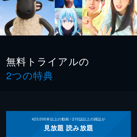
無料トライアルの
2つの特典
420,000
本以上の動画 /
210
誌以上の雑誌が
見放題
読み放題