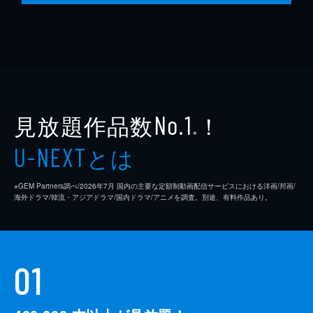
見放題作品数
！
No.1
※
とは
U-NEXT
※GEM Partners調べ/2026年7⽉ 国内の主要な定額制動画配信サービスにおける洋画/邦画/
海外ドラマ/韓流・アジアドラマ/国内ドラマ/アニメを調査。別途、有料作品あり。
01