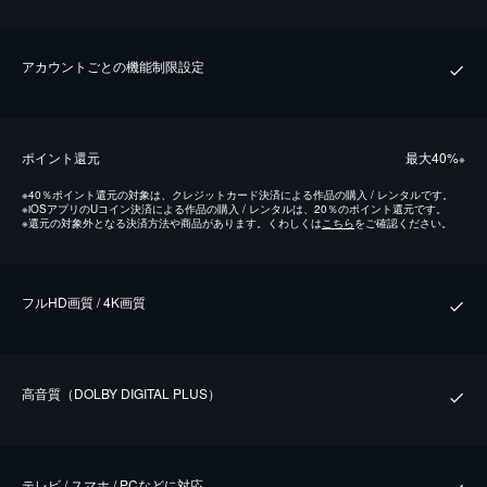
アカウントごとの機能制限設定
ポイント還元
最⼤40%
※
※
40％ポイント還元の対象は、クレジットカード決済による作品の購入 / レンタルです。
※
iOSアプリのUコイン決済による作品の購入 / レンタルは、20％のポイント還元です。
※
還元の対象外となる決済方法や商品があります。くわしくは
こちら
をご確認ください。
フルHD画質 / 4K画質
⾼⾳質（DOLBY DIGITAL PLUS）
テレビ / スマホ / PCなどに対応