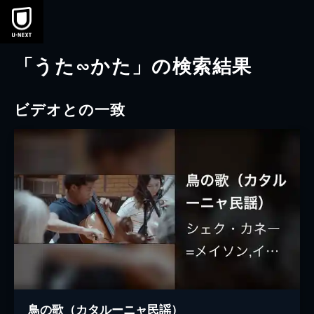
本文へスキップ
「うた∽かた」の検索結果
ビデオとの一致
鳥の歌（カタルーニャ民謡）