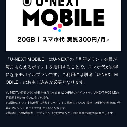
「U-NEXT MOBILE」はU-NEXTの「月額プラン」会員が
毎月もらえるポイントを活用することで、スマホ代がお得
になるモバイルプランです。ご利用には別途「U-NEXT M
OBILE」のお申し込みが必要となります。
※U-NEXTの月額プラン会員が毎月もらえる1,200円分のポイントを、U-NEXT MOBILEの
月額基本料の支払いに充てた場合。
※決済時において支払金額に相当するポイントを保有していない場合、差額分の料金はご登
録のクレジットカードでのお支払いとなります。
※通話料、SMS通信料、オプション（かけ放題など）の月額利用料は別途発生します。