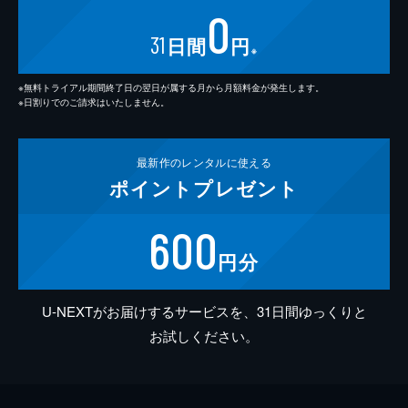
0
31
日間
円
※
※無料トライアル期間終了日の翌日が属する月から月額料金が発生します。
※日割りでのご請求はいたしません。
最新作の
レンタルに使える
ポイント
プレゼント
600
円分
U-NEXTがお届けするサービスを、31日間ゆっくりと
お試しください。