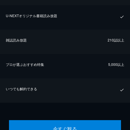
U-NEXTオリジナル書籍読み放題
雑誌読み放題
210誌以上
プロが選ぶおすすめ特集
5,000以上
いつでも解約できる
今すぐ観る