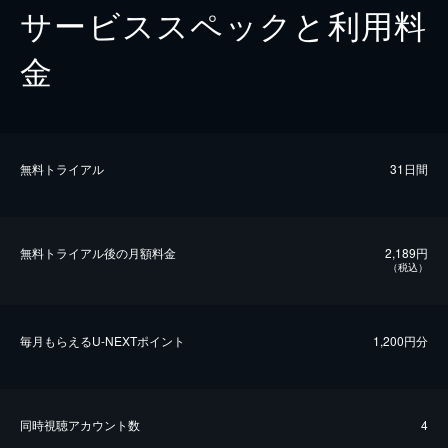
サービススペックと利用料
金
無料トライアル
31日間
無料トライアル後の⽉額料金
2,189円
（税込）
毎⽉もらえるU-NEXTポイント
1,200円分
同時視聴アカウント数
4