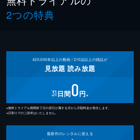
2つの特典
420,000
本以上の動画 /
210
誌以上の雑誌が
見放題
読み放題
0
31
日間
円
※
※無料トライアル期間終了日の翌日が属する月から月額料金が発生します。
※日割りでのご請求はいたしません。
最新作の
レンタルに使える