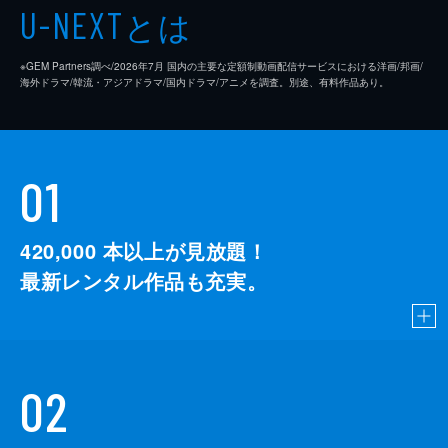
とは
U-NEXT
※GEM Partners調べ/2026年7⽉ 国内の主要な定額制動画配信サービスにおける洋画/邦画/
海外ドラマ/韓流・アジアドラマ/国内ドラマ/アニメを調査。別途、有料作品あり。
01
420,000
本以上が見放題！
最新レンタル作品も充実。
02