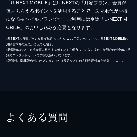
「U-NEXT MOBILE」はU-NEXTの「月額プラン」会員が
毎月もらえるポイントを活用することで、スマホ代がお得
になるモバイルプランです。ご利用には別途「U-NEXT M
OBILE」のお申し込みが必要となります。
※U-NEXTの月額プラン会員が毎月もらえる1,200円分のポイントを、U-NEXT MOBILEの
月額基本料の支払いに充てた場合。
※決済時において支払金額に相当するポイントを保有していない場合、差額分の料金はご登
録のクレジットカードでのお支払いとなります。
※通話料、SMS通信料、オプション（かけ放題など）の月額利用料は別途発生します。
よくある質問