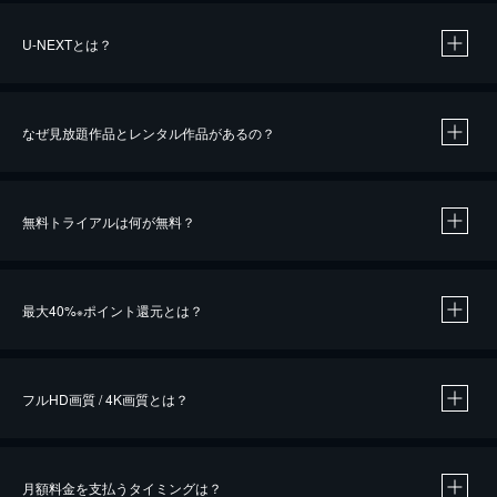
U-NEXTとは？
なぜ見放題作品とレンタル作品があるの？
無料トライアルは何が無料？
※
最大40%
ポイント還元とは？
※
※
作品によって必要なポイントが異なります。
フルHD画質 / 4K画質とは？
月額料金を支払うタイミングは？
※
40％ポイント還元の対象は、クレジットカード決済による作品の購入 / レンタルです。