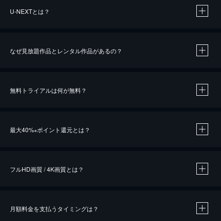
U-NEXTとは？
なぜ見放題作品とレンタル作品があるの？
無料トライアルは何が無料？
※
最大40%
ポイント還元とは？
※
※
作品によって必要なポイントが異なります。
フルHD画質 / 4K画質とは？
月額料金を支払うタイミングは？
※
40％ポイント還元の対象は、クレジットカード決済による作品の購入 / レンタルです。
※
iOSアプリのUコイン決済による作品の購入 / レンタルは、20％のポイント還元です。