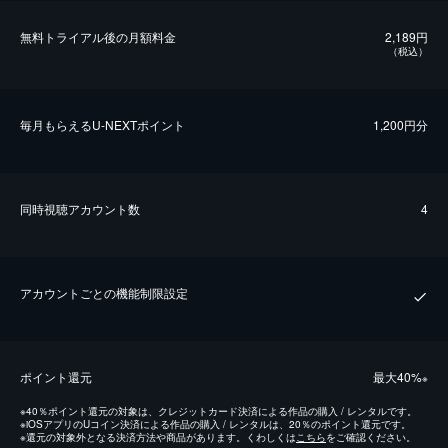
無料トライアル後の⽉額料金
2,189円
（税込）
毎⽉もらえるU-NEXTポイント
1,200円分
同時視聴アカウント数
4
アカウントごとの機能制限設定
ポイント還元
最⼤40%
※
※
40％ポイント還元の対象は、クレジットカード決済による作品の購入 / レンタルです。
※
iOSアプリのUコイン決済による作品の購入 / レンタルは、20％のポイント還元です。
※
還元の対象外となる決済方法や商品があります。くわしくは
こちら
をご確認ください。