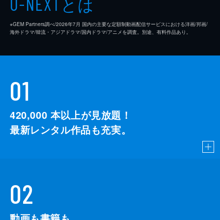
とは
U-NEXT
※GEM Partners調べ/2026年7⽉ 国内の主要な定額制動画配信サービスにおける洋画/邦画/
海外ドラマ/韓流・アジアドラマ/国内ドラマ/アニメを調査。別途、有料作品あり。
01
420,000
本以上が見放題！
最新レンタル作品も充実。
02
動画も書籍も