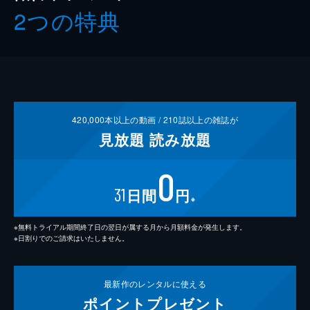
2つの特典
420,000
本以上の動画 /
210
誌以上の雑誌が
見放題
読み放題
0
31
日間
円
※
※無料トライアル期間終了日の翌日が属する月から月額料金が発生します。
※日割りでのご請求はいたしません。
最新作の
レンタルに使える
ポイント
プレゼント