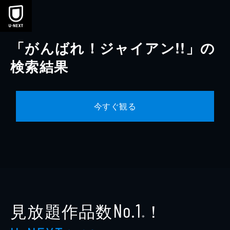
本文へスキップ
「がんばれ！ジャイアン!!」の
検索結果
今すぐ観る
見放題作品数
！
No.1
※