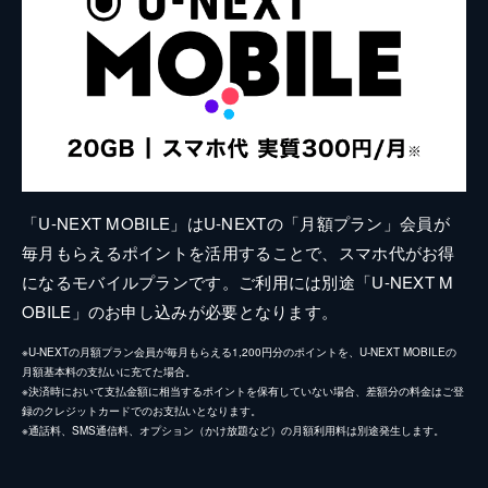
「U-NEXT MOBILE」はU-NEXTの「月額プラン」会員が
毎月もらえるポイントを活用することで、スマホ代がお得
になるモバイルプランです。ご利用には別途「U-NEXT M
OBILE」のお申し込みが必要となります。
※U-NEXTの月額プラン会員が毎月もらえる1,200円分のポイントを、U-NEXT MOBILEの
月額基本料の支払いに充てた場合。
※決済時において支払金額に相当するポイントを保有していない場合、差額分の料金はご登
録のクレジットカードでのお支払いとなります。
※通話料、SMS通信料、オプション（かけ放題など）の月額利用料は別途発生します。