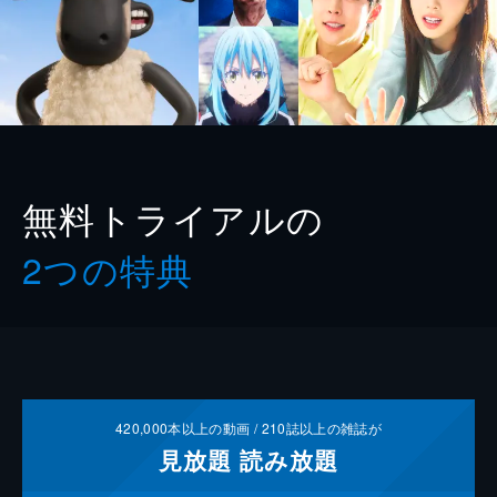
無料トライアルの
2つの特典
420,000
本以上の動画 /
210
誌以上の雑誌が
見放題
読み放題