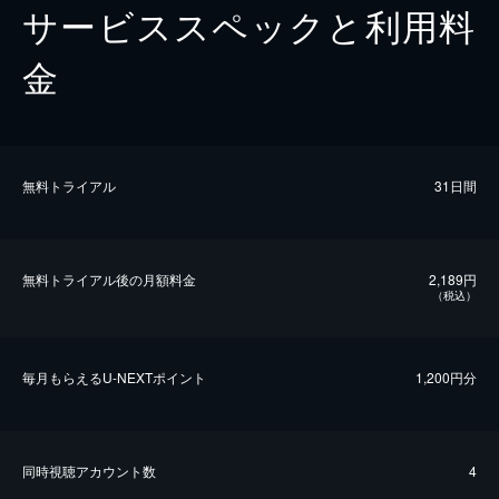
サービススペックと利用料
金
無料トライアル
31日間
無料トライアル後の⽉額料金
2,189円
（税込）
毎⽉もらえるU-NEXTポイント
1,200円分
同時視聴アカウント数
4