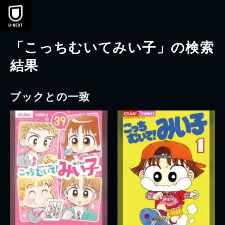
本文へスキップ
「こっちむいてみい子」の検索
結果
ブックとの一致