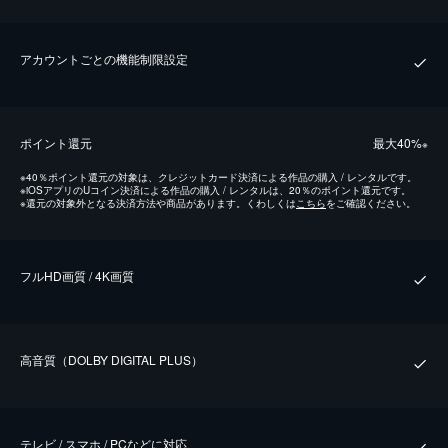
アカウントごとの機能制限設定
ポイント還元
最⼤40%
※
※
40％ポイント還元の対象は、クレジットカード決済による作品の購入 / レンタルです。
※
iOSアプリのUコイン決済による作品の購入 / レンタルは、20％のポイント還元です。
※
還元の対象外となる決済方法や商品があります。くわしくは
こちら
をご確認ください。
フルHD画質 / 4K画質
⾼⾳質（DOLBY DIGITAL PLUS）
テレビ / スマホ / PCなどに対応