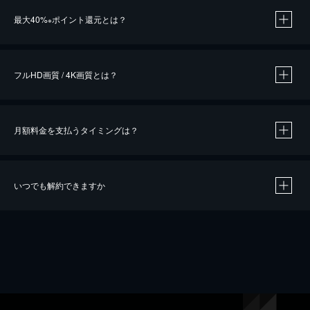
※
最大40%
ポイント還元とは？
※
※
作品によって必要なポイントが異なります。
フルHD画質 / 4K画質とは？
月額料金を支払うタイミングは？
※
40％ポイント還元の対象は、クレジットカード決済による作品の購入 / レンタルです。
※
iOSアプリのUコイン決済による作品の購入 / レンタルは、20％のポイント還元です。
※
還元の対象外となる決済方法や商品があります。くわしくは
こちら
をご確認ください。
いつでも解約できますか
こちら