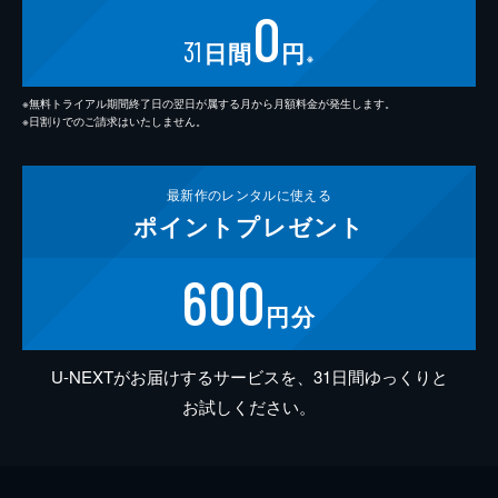
0
31
日間
円
※
※無料トライアル期間終了日の翌日が属する月から月額料金が発生します。
※日割りでのご請求はいたしません。
最新作の
レンタルに使える
ポイント
プレゼント
600
円分
U-NEXTがお届けするサービスを、31日間ゆっくりと
お試しください。