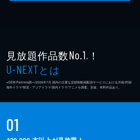
見放題作品数
！
No.1
※
とは
U-NEXT
※GEM Partners調べ/2026年7⽉ 国内の主要な定額制動画配信サービスにおける洋画/邦画/
海外ドラマ/韓流・アジアドラマ/国内ドラマ/アニメを調査。別途、有料作品あり。
01
420,000
本以上が見放題！