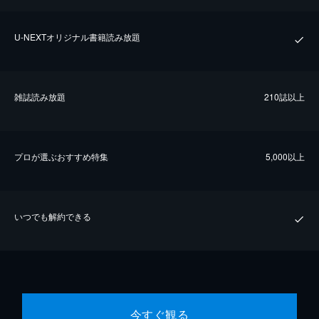
U-NEXTオリジナル書籍読み放題
雑誌読み放題
210誌以上
プロが選ぶおすすめ特集
5,000以上
いつでも解約できる
今すぐ観る